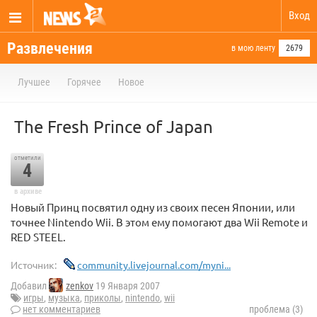
Вход
Развлечения
в мою ленту
2679
Лучшее
Горячее
Новое
The Fresh Prince of Japan
отметили
4
в архиве
Новый Принц посвятил одну из своих песен Японии, или
точнее Nintendo Wii. В этом ему помогают два Wii Remote и
RED STEEL.
Источник:
community.livejournal.com/myni...
Добавил
zenkov
19 Января 2007
игры
,
музыка
,
приколы
,
nintendo
,
wii
нет комментариев
проблема (3)