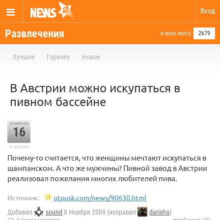
Вход
Развлечения
в мою ленту
2679
Лучшее
Горячее
Новое
В Австрии можно искупаться в
пивном бассейне
отметили
16
в архиве
Почему-то считается, что женщины мечтают искупаться в
шампанском. А что же мужчины? Пивной завод в Австрии
реализовал пожелания многих любителей пива.
Источник:
otpusk.com/news/90630.html
Добавил
sound
8 Ноября 2009 (исправил
darisha
)