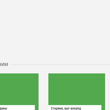
рии
одины
Старики, шаг вперёд