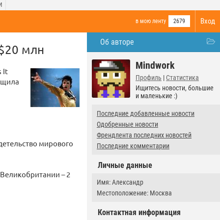
И
Вход
в мою ленту
2679
Об авторе
 $20 млн
Mindwork
 It
Профиль
|
Статистика
общила
Ищитесь новости, большие
и маленькие :)
Последние добавленные новости
Одобренные новости
Френдлента последних новостей
идетельство мирового
Последние комментарии
Личные данные
 Великобритании – 2
Имя: Александр
Местоположение: Москва
Контактная информация