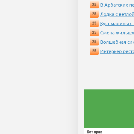
В Арбатских п
25
Лодка с ветло
25
Куст малины с
25
Смена жильцо
25
Волшебная си
25
Интерьер рест
25
Кот прав