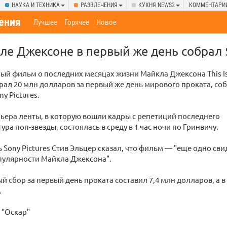
НАУКА И ТЕХНИКА
РАЗВЛЕЧЕНИЯ
КУХНЯ NEWS2
КОММЕНТАРИ
ения
Лучшее
Горячее
Новое
е Джексоне в первый же день собрал
й фильм о последних месяцах жизни Майкла Джексона This Is
обрал 20 млн долларов за первый же день мирового проката, с
y Pictures.
ера ленты, в которую вошли кадры с репетиций последнего
ура поп-звезды, состоялась в среду в 1 час ночи по Гринвичу.
 Sony Pictures Стив Эльцер сказал, что фильм — "еще одно св
пулярности Майкла Джексона".
й сбор за первый день проката составил 7,4 млн долларов, а в
.
 "Оскар"