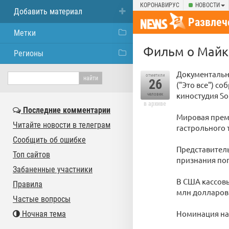
КОРОНАВИРУС
НОВОСТИ
Добавить материал
Развлеч
Метки
Фильм о Майкл
Регионы
Документальны
отметили
26
("Это все") с
киностудия Son
человек
в архиве
Последние комментарии
Мировая премь
Читайте новости в телеграм
гастрольного т
Сообщить об ошибке
Представитель
Топ сайтов
признания по
Забаненные участники
В США кассовы
Правила
млн долларов
Частые вопросы
Номинация на
Ночная тема