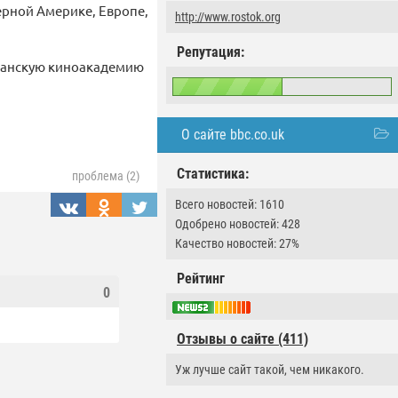
ерной Америке, Европе,
http://www.rostok.org
Репутация:
риканскую киноакадемию
О сайте bbc.co.uk
Статистика:
проблема (2)
Всего новостей: 1610
Одобрено новостей: 428
Качество новостей: 27%
Рейтинг
0
Отзывы о сайте (411)
Уж лучше сайт такой, чем никакого.