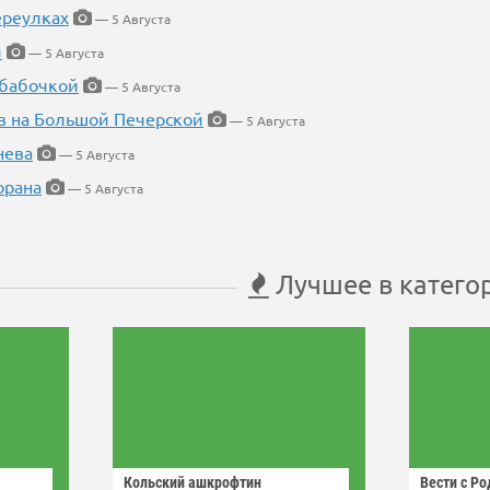
ереулках
— 5 Августа
й
— 5 Августа
 бабочкой
— 5 Августа
в на Большой Печерской
— 5 Августа
нева
— 5 Августа
орана
— 5 Августа
Лучшее в катего
Кольский ашкрофтин
Вести с Р