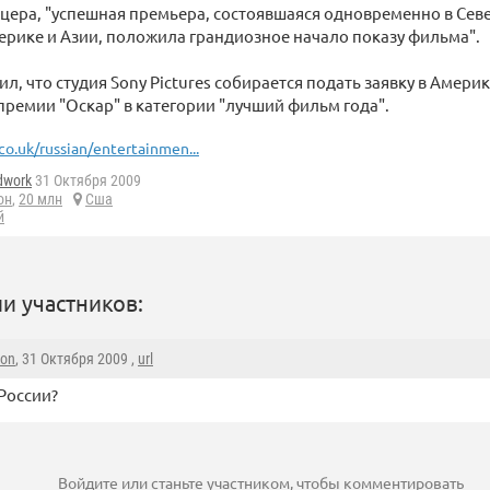
цера, "успешная премьера, состоявшаяся одновременно в Сев
рике и Азии, положила грандиозное начало показу фильма".
л, что студия Sony Pictures собирается подать заявку в Аме
премии "Оскар" в категории "лучший фильм года".
co.uk/russian/entertainmen...
dwork
31 Октября 2009
он
,
20 млн
Сша
й
и участников:
ion
, 31 Октября 2009 ,
url
 России?
Войдите
или
станьте участником
, чтобы комментировать