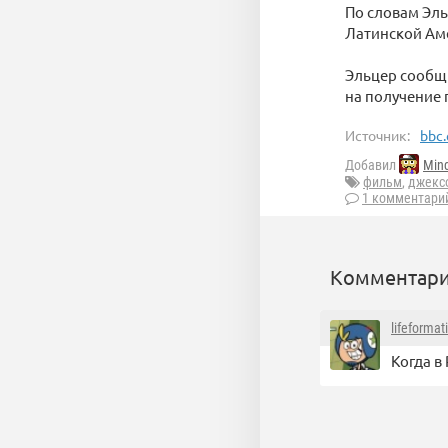
По словам Эль
Латинской Аме
Эльцер сообщи
на получение 
Источник:
bbc.
Добавил
Min
фильм
,
джекс
1 комментари
Комментари
lifeformat
Когда в