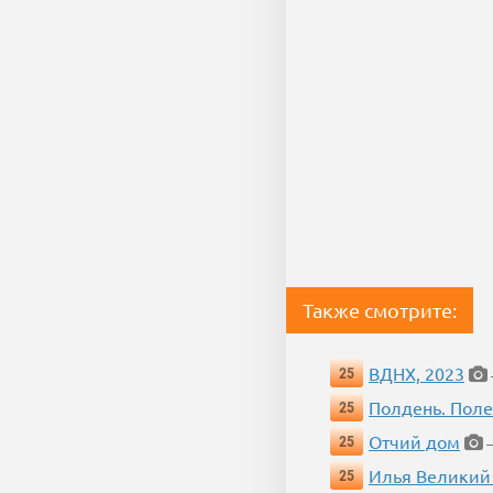
Также смотрите:
ВДНХ, 2023
25
Полдень. Пол
25
Отчий дом
25
—
Илья Великий
25