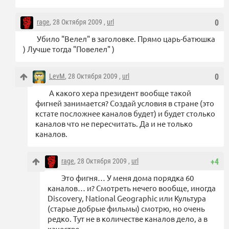
rage
, 28 Октября 2009 ,
url
0
Убило "Велел" в заголовке. Прямо царь-батюшка
) Лучше тогда "Повелел" )
LevM
, 28 Октября 2009 ,
url
0
А какого хера президент вообще такой
фигней занимается? Создай условия в стране (это
кстате посложнее каналов будет) и будет столько
каналов что не пересчитать. Да и не только
каналов.
rage
, 28 Октября 2009 ,
url
+4
Это фигня… У меня дома порядка 60
каналов… и? Смотреть нечего вообще, иногда
Discovery, National Geographic или Культура
(старые добрые фильмы) смотрю, но очень
редко. Тут не в количестве каналов дело, а в
качестве…