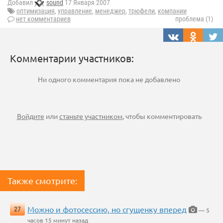
Добавил
sound
17 Января 2007
оптимизация
,
управление
,
менеджер
,
трюфели
,
компании
нет комментариев
проблема (1)
Комментарии участников:
Ни одного комментария пока не добавлено
Войдите
или
станьте участником
, чтобы комментировать
Также смотрите:
Можно и фотосессию, но сгущенку вперед
27
— 5
часов 15 минут назад