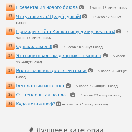
Презентация нового блюда
27
— 5 часов 16 минут назад
Что уставился? Целуй, давай!
27
— 5 часов 17 минут
назад
Приходите тётя Кошка нашу детку покачать!
27
— 5
часов 17 минут назад
Однако, самец!!!
27
— 5 часов 18 минут назад
Это нарисовал сам дворник - юморист
27
— 5 часов
19 минут назад
Волга - машина для всей семьи
27
— 5 часов 20 минут
назад
Бесплатный интернет
29
— 5 часов 22 минуты назад
О....тёпленькая пошла...
26
— 5 часов 23 минуты назад
Куда летим шеф?
26
— 5 часов 24 минуты назад
Лучшее в категории