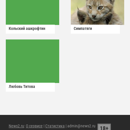
Кольский ашкрофтин
Симпатяги
Любовь Титова
News2.ru
:
О сервисе
|
Статистика
| admin@news2.ru
18+