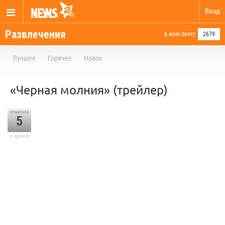
Вход
Развлечения
в мою ленту
2679
Лучшее
Горячее
Новое
«Черная молния» (трейлер)
отметили
5
в архиве