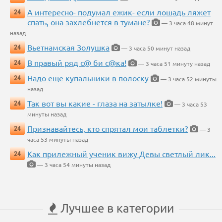
А интересно- подумал ежик- если лошадь ляжет
24
спать, она захлебнется в тумане?
— 3 часа 48 минут
назад
Вьетнамская Золушка
24
— 3 часа 50 минут назад
В правый ряд с@ би с@ка!
24
— 3 часа 51 минуту назад
Надо еще купальники в полоску
24
— 3 часа 52 минуты
назад
Так вот вы какие - глаза на затылке!
24
— 3 часа 53
минуты назад
Признавайтесь, кто спрятал мои таблетки?
24
— 3
часа 53 минуты назад
Как прилежный ученик вижу Девы светлый лик...
24
— 3 часа 54 минуты назад
Лучшее в категории