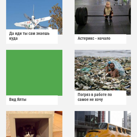
Да иди ты сам знаешь
куда
Астерикс - начало
Погряз в работе по
Вид Ялты
самое не хочу