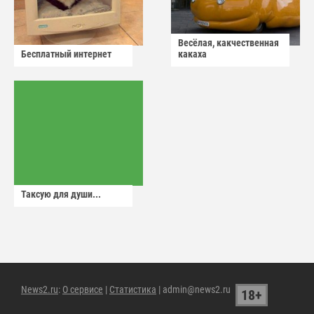
Весёлая, какчественная
Бесплатный интернет
какаха
Таксую для души...
News2.ru
:
О сервисе
|
Статистика
| admin@news2.ru
18+