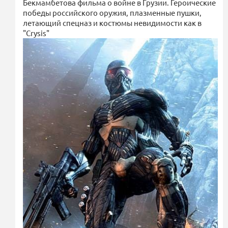
Бекмамбетова фильма о войне в Грузии. Героические
победы российского оружия, плазменные пушки,
летающий спецназ и костюмы невидимости как в
"Crysis"