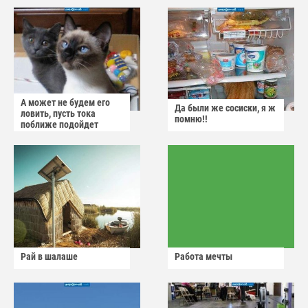
А может не будем его
Да были же сосиски, я ж
ловить, пусть тока
помню!!
поближе подойдет
Рай в шалаше
Работа мечты