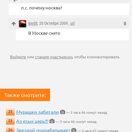
п.с. почему москва?
kredit
, 20 Октября 2009 ,
url
0
В Москве снято
Войдите
или
станьте участником
, чтобы комментировать
Также смотрите:
Мурашки забегали
25
— 3 часа 46 минут назад
Аз есьм царь!!!
25
— 3 часа 46 минут назад
Звездой подрабатывает
24
— 3 часа 47 минут назад