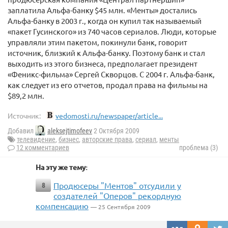
заплатила Альфа-банку $45 млн. «Менты» достались
Альфа-банку в 2003 г., когда он купил так называемый
«пакет Гусинского» из 740 часов сериалов. Люди, которые
управляли этим пакетом, покинули банк, говорит
источник, близкий к Альфа-банку. Поэтому банк и стал
выходить из этого бизнеса, предполагает президент
«Феникс-фильма» Сергей Скворцов. С 2004 г. Альфа-банк,
как следует из его отчетов, продал права на фильмы на
$89,2 млн.
Источник:
vedomosti.ru/newspaper/article...
Добавил
aleksejtimofeev
2 Октября 2009
телевидение
,
бизнес
,
авторские права
,
сериал
,
менты
12 комментариев
проблема (3)
На эту же тему:
Продюсеры "Ментов" отсудили у
8
создателей "Оперов" рекордную
компенсацию
— 25 Сентября 2009