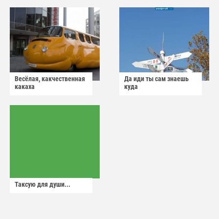
Весёлая, какчественная
Да иди ты сам знаешь
какаха
куда
Таксую для души...