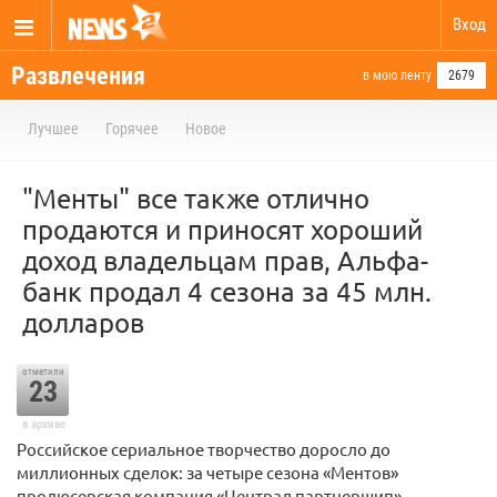
Вход
Развлечения
в мою ленту
2679
Лучшее
Горячее
Новое
"Менты" все также отлично
продаются и приносят хороший
доход владельцам прав, Альфа-
банк продал 4 сезона за 45 млн.
долларов
отметили
23
в архиве
Российское сериальное творчество доросло до
миллионных сделок: за четыре сезона «Ментов»
продюсерская компания «Централ партнершип»