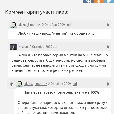
Комментарии участников:
aleksejtimofeev
, 2 Октября 2009 ,
url
0
Любит наш народ "ментов", как родных…
Nikson
, 2 Октября 2009 ,
url
0
А помните первые серии ментов на VHS? Реально
беднота, серость и будничность, но своя атмосфера
была. Сейчас не знаю, что там происходит, но сумма
впечетляет, хотя здесь реклама решает.
aleksejtimofeev
, 2 Октября 2009 ,
url
0
Так первый сезон, был реальным на 100%.
Опера там не парились в кабинетах, а шли сразу к
своим стукачам, которых играли актеры которые
сейчас не сходят с телеэкранов.