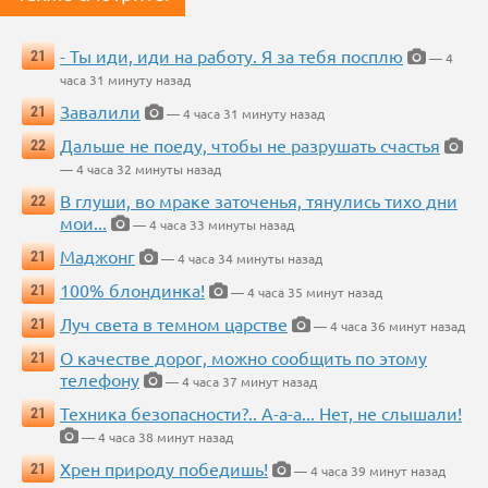
- Ты иди, иди на работу. Я за тебя посплю
21
— 4
часа 31 минуту назад
Завалили
21
— 4 часа 31 минуту назад
Дальше не поеду, чтобы не разрушать счастья
22
— 4 часа 32 минуты назад
В глуши, во мраке заточенья, тянулись тихо дни
22
мои...
— 4 часа 33 минуты назад
Маджонг
21
— 4 часа 34 минуты назад
100% блондинка!
21
— 4 часа 35 минут назад
Луч света в темном царстве
21
— 4 часа 36 минут назад
О качестве дорог, можно сообщить по этому
21
телефону
— 4 часа 37 минут назад
Техника безопасности?.. А-а-а... Нет, не слышали!
21
— 4 часа 38 минут назад
Хрен природу победишь!
21
— 4 часа 39 минут назад