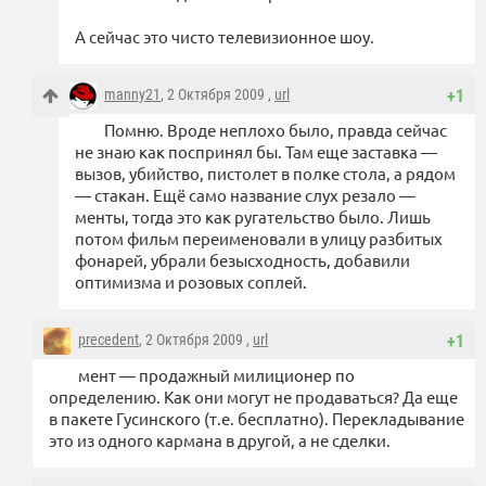
А сейчас это чисто телевизионное шоу.
manny21
, 2 Октября 2009 ,
url
+1
Помню. Вроде неплохо было, правда сейчас
не знаю как поспринял бы. Там еще заставка —
вызов, убийство, пистолет в полке стола, а рядом
— стакан. Ещё само название слух резало —
менты, тогда это как ругательство было. Лишь
потом фильм переименовали в улицу разбитых
фонарей, убрали безысходность, добавили
оптимизма и розовых соплей.
precedent
, 2 Октября 2009 ,
url
+1
мент — продажный милиционер по
определению. Как они могут не продаваться? Да еще
в пакете Гусинского (т.е. бесплатно). Перекладывание
это из одного кармана в другой, а не сделки.