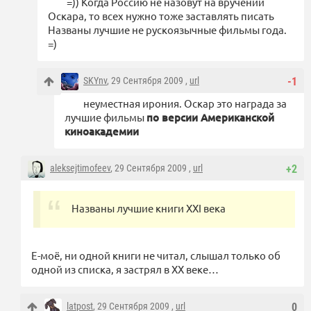
=)) Когда Россию не назовут на вручении
Оскара, то всех нужно тоже заставлять писать
Названы лучшие не рускоязычные фильмы года.
=)
SKYnv
, 29 Сентября 2009 ,
url
-1
неуместная ирония. Оскар это награда за
лучшие фильмы
по версии Американской
киноакадемии
aleksejtimofeev
, 29 Сентября 2009 ,
url
+2
Названы лучшие книги XXI века
Е-моё, ни одной книги не читал, слышал только об
одной из списка, я застрял в ХХ веке…
latpost
, 29 Сентября 2009 ,
url
0