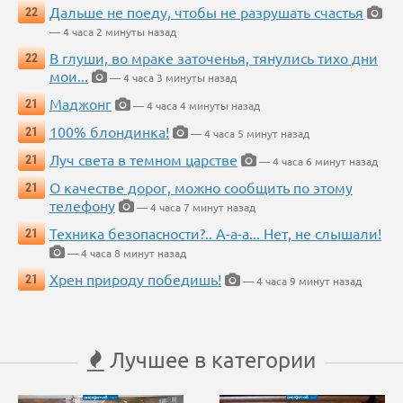
Дальше не поеду, чтобы не разрушать счастья
22
— 4 часа 2 минуты назад
В глуши, во мраке заточенья, тянулись тихо дни
22
мои...
— 4 часа 3 минуты назад
Маджонг
21
— 4 часа 4 минуты назад
100% блондинка!
21
— 4 часа 5 минут назад
Луч света в темном царстве
21
— 4 часа 6 минут назад
О качестве дорог, можно сообщить по этому
21
телефону
— 4 часа 7 минут назад
Техника безопасности?.. А-а-а... Нет, не слышали!
21
— 4 часа 8 минут назад
Хрен природу победишь!
21
— 4 часа 9 минут назад
Лучшее в категории