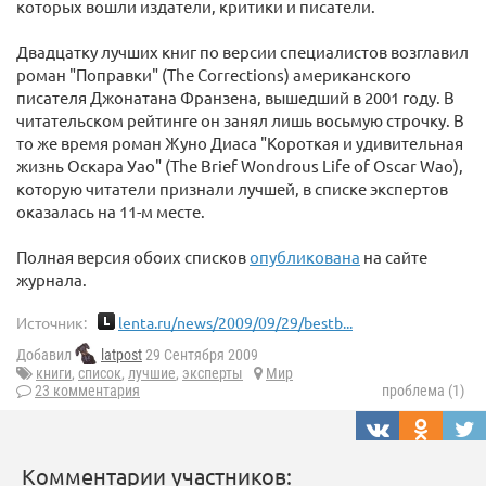
которых вошли издатели, критики и писатели.
Двадцатку лучших книг по версии специалистов возглавил
роман "Поправки" (The Corrections) американского
писателя Джонатана Франзена, вышедший в 2001 году. В
читательском рейтинге он занял лишь восьмую строчку. В
то же время роман Жуно Диаса "Короткая и удивительная
жизнь Оскара Уао" (The Brief Wondrous Life of Oscar Wao),
которую читатели признали лучшей, в списке экспертов
оказалась на 11-м месте.
Полная версия обоих списков
опубликована
на сайте
журнала.
Источник:
lenta.ru/news/2009/09/29/bestb...
Добавил
latpost
29 Сентября 2009
книги
,
список
,
лучшие
,
эксперты
Мир
23 комментария
проблема (1)
Комментарии участников: