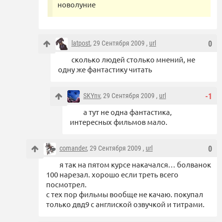
новолуние
latpost
, 29 Сентября 2009 ,
url
0
сколько людей столько мнений, не
одну же фантастику читать
SKYnv
, 29 Сентября 2009 ,
url
-1
а тут не одна фантастика,
интересных фильмов мало.
comander
, 29 Сентября 2009 ,
url
0
я так на пятом курсе накачался… болванок
100 нарезал. хорошо если треть всего
посмотрел.
с тех пор фильмы вообще не качаю. покупал
только двд9 с англиской озвучкой и титрами.