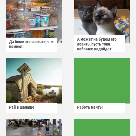
А может не будем его
Да были же сосиски, я ж
ловить, пусть тока
помню!!
поближе подойдет
Рай в шалаше
Работа мечты