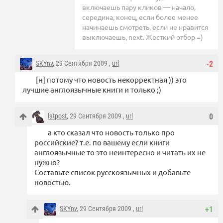
включаешь пару кликов — начало,
середина, конец, если более менее
начинаешь смотреть, если не нравится
выключаешь, next. Жесткий отбор =)
SKYnv
, 29 Сентября 2009 ,
url
-2
[н] потому что новость некорректная )) это
лучшие англоязычные книги и только ;)
latpost
, 29 Сентября 2009 ,
url
0
а кто сказал что новость только про
российские? т.е. по вашему если книги
англоязычные то это неинтересно и читать их не
нужно?
Составьте список русскоязычных и добавьте
новостью.
SKYnv
, 29 Сентября 2009 ,
url
+1