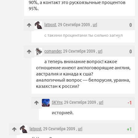
90%, а контакт это рускоязычные процентов
95%.
latpost
, 29 Сентября 2009 ,
url
0
с такими процентами ты сильно загнул
comander
, 29 Сентября 2009 ,
url
0
а теперь внимание вопрос! какое
отношение имеют англоговорящие англия,
австралия и канада к сша?
аналогичный вопрос — белорусия, ураина,
казахстан к россии?
SKYnv
, 29 Сентября 2009 ,
url
-1
историей.
latpost
, 29 Сентября 2009 ,
url
+1