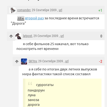
comander
, 29 Сентября 2009 ,
url
+1
второй раз
за последнее время встречается
17
"Дорога"
latpost
, 29 Сентября 2009 ,
url
0
я себе фильмов 25 накачал, вот только
посмотреть нет времени
SKYnv
, 29 Сентября 2009 ,
url
-2
а я себе по итогам двух летних выпусков
мира фантастики такой список составил
суррогаты
пандорум
луна
заноза
дорога