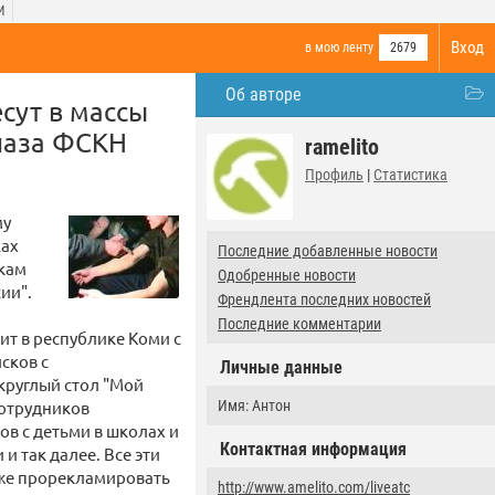
И
Вход
в мою ленту
2679
Об авторе
сут в массы
наза ФСКН
ramelito
Профиль
|
Статистика
му
ках
Последние добавленные новости
кам
Одобренные новости
ии".
Френдлента последних новостей
Последние комментарии
т в республике Коми с
сков с
Личные данные
круглый стол "Мой
сотрудников
Имя: Антон
в с детьми в школах и
Контактная информация
 так далее. Все эти
кже прорекламировать
http://www.amelito.com/liveatc