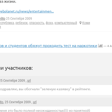
аз жизни.
ebplanet.ru/news/entertainmen...
lito
25 Сентября 2009
еспублика
,
ребенок
,
опасность
,
фскн
,
компьютерный
Коми
я
 и студентов обяжут проходить тест на наркотики
— 4 А
и участников:
 25 Сентября 2009 ,
url
оздравляю, вы обогнали "зеленую казявку" в рейтинге.
ito
, 25 Сентября 2009 ,
url
меня это было полной неожиданностью))) но приятной)