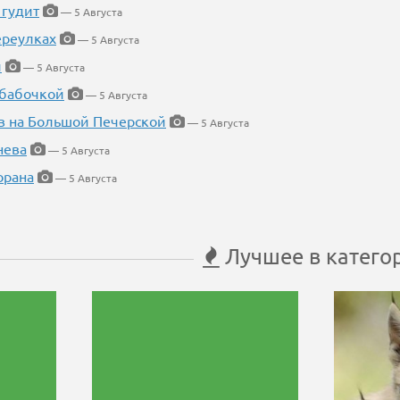
 гудит
— 5 Августа
ереулках
— 5 Августа
й
— 5 Августа
 бабочкой
— 5 Августа
в на Большой Печерской
— 5 Августа
нева
— 5 Августа
орана
— 5 Августа
Лучшее в катего