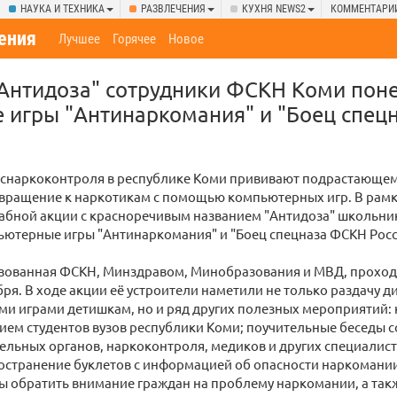
НАУКА И ТЕХНИКА
РАЗВЛЕЧЕНИЯ
КУХНЯ NEWS2
КОММЕНТАРИ
ения
Лучшее
Горячее
Новое
"Антидоза" сотрудники ФСКН Коми поне
 игры "Антинаркомания" и "Боец спец
оснаркоконтроля в республике Коми прививают подрастающе
вращение к наркотикам с помощью компьютерных игр. В рам
бной акции с красноречивым названием "Антидоза" школьни
ьютерные игры "Антинаркомания" и "Боец спецназа ФСКН Росс
изованная ФСКН, Минздравом, Минобразования и МВД, проходи
бря. В ходе акции её устроители наметили не только раздачу ди
 играми детишкам, но и ряд других полезных мероприятий: 
тием студентов вузов республики Коми; поучительные беседы 
льных органов, наркоконтроля, медиков и других специалисто
остранение буклетов с информацией об опасности наркомании и
ы обратить внимание граждан на проблему наркомании, а та