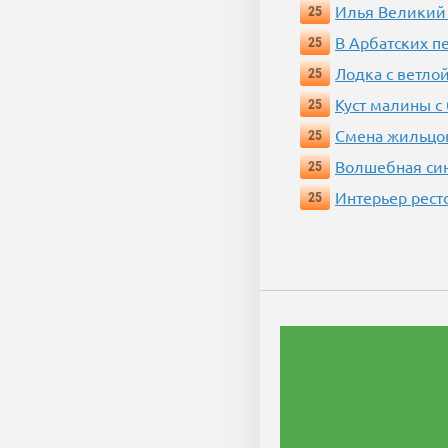
Илья Великий
25
В Арбатских п
25
Лодка с ветло
25
Куст малины с
25
Смена жильцо
25
Волшебная си
25
Интерьер рест
25