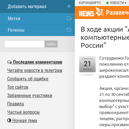
КОРОНАВИРУС
НОВОСТИ
Добавить материал
Развлеч
Метки
В ходе акции 
Регионы
компьютерные
России"
Сотрудники Г
отметили
Последние комментарии
21
поколению от
широкомасшта
Читайте новости в телеграм
человек
в архиве
раздают комп
Сообщить об ошибке
Топ сайтов
Акция, орган
21 по 30 сентя
Забаненные участники
компьютерными
Правила
выбор" с учас
Частые вопросы
правоохраните
лицеях; распр
Ночная тема
меры призван