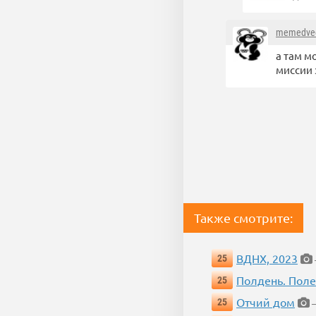
memedve
а там м
миссии 
Также смотрите:
ВДНХ, 2023
25
Полдень. Пол
25
Отчий дом
25
—