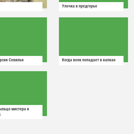
Улочка в предгорье
рсия Севилья
Когда волк попадает в капкан
ыльцо мистера и
д