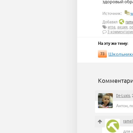
здоровый обр
Источник:
w
Добавил
rame
игра
,
акция
,
р
3 комментари
На эту же тему:
Школьников
73
Комментари
De-Luxis
,
Антон, п
ramel
для 