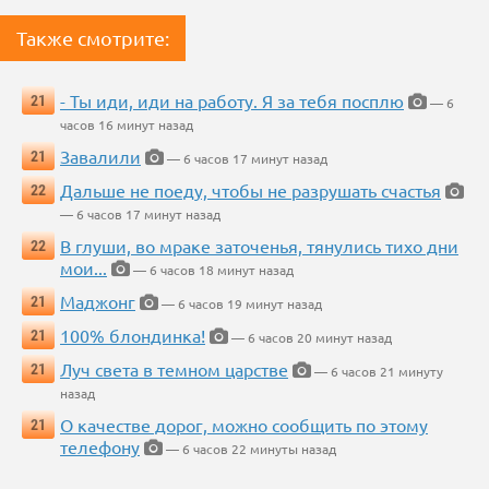
Также смотрите:
- Ты иди, иди на работу. Я за тебя посплю
21
— 6
часов 16 минут назад
Завалили
21
— 6 часов 17 минут назад
Дальше не поеду, чтобы не разрушать счастья
22
— 6 часов 17 минут назад
В глуши, во мраке заточенья, тянулись тихо дни
22
мои...
— 6 часов 18 минут назад
Маджонг
21
— 6 часов 19 минут назад
100% блондинка!
21
— 6 часов 20 минут назад
Луч света в темном царстве
21
— 6 часов 21 минуту
назад
О качестве дорог, можно сообщить по этому
21
телефону
— 6 часов 22 минуты назад