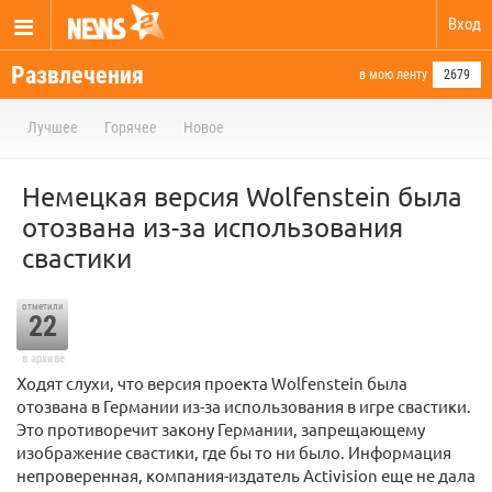
Вход
Развлечения
в мою ленту
2679
Лучшее
Горячее
Новое
Немецкая версия Wolfenstein была
отозвана из-за использования
свастики
отметили
22
в архиве
Ходят слухи, что версия проекта Wolfenstein была
отозвана в Германии из-за использования в игре свастики.
Это противоречит закону Германии, запрещающему
изображение свастики, где бы то ни было. Информация
непроверенная, компания-издатель Activision еще не дала