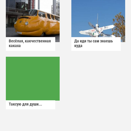
Весёлая, какчественная
Да иди ты сам знаешь
какаха
куда
Таксую для души...