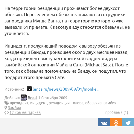
На территории резиденции проживают более двухсот
обезьян. Переселением обезьян занимаются сотрудники
заповедника Мунда Ванга, на территорию которого уже
вывезли 61 примата. К какому виду относятся обезьяны, не
уточняется.
Инцидент, послуживший поводом к вывозу обезьян из
резиденции Банды, произошел около двух месяцев назад,
когда президент выступал с критикой в адрес лидера
замбийской оппозиции Майкла Саты (Michael Sata). После
того, как обезьяна помочилась на Банду, он пошутил, что
подарит этого примата Сате.
Источник:
lenta.ru/news/2009/09/01/monke...
Добавил
Beast
1 Сентября 2009
президент
,
инцидент
,
резиденция
,
голова
,
обезьяна
,
замбия
Замбия
12 комментариев
проблема (1)