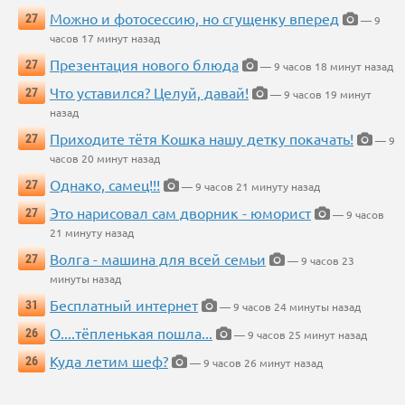
Можно и фотосессию, но сгущенку вперед
27
— 9
часов 17 минут назад
Презентация нового блюда
27
— 9 часов 18 минут назад
Что уставился? Целуй, давай!
27
— 9 часов 19 минут
назад
Приходите тётя Кошка нашу детку покачать!
27
— 9
часов 20 минут назад
Однако, самец!!!
27
— 9 часов 21 минуту назад
Это нарисовал сам дворник - юморист
27
— 9 часов
21 минуту назад
Волга - машина для всей семьи
27
— 9 часов 23
минуты назад
Бесплатный интернет
31
— 9 часов 24 минуты назад
О....тёпленькая пошла...
26
— 9 часов 25 минут назад
Куда летим шеф?
26
— 9 часов 26 минут назад