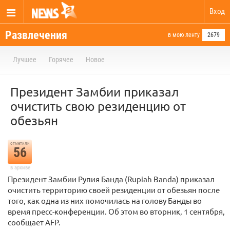
Вход
Развлечения
в мою ленту
2679
Лучшее
Горячее
Новое
Президент Замбии приказал
очистить свою резиденцию от
обезьян
отметили
56
в архиве
Президент Замбии Рупия Банда (Rupiah Banda) приказал
очистить территорию своей резиденции от обезьян после
того, как одна из них помочилась на голову Банды во
время пресс-конференции. Об этом во вторник, 1 сентября,
сообщает AFP.