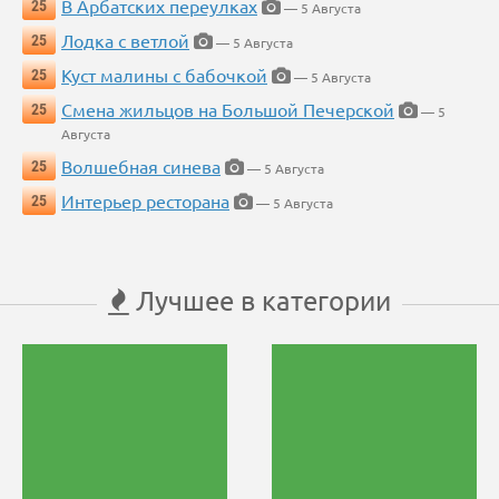
В Арбатских переулках
25
— 5 Августа
Лодка с ветлой
25
— 5 Августа
Куст малины с бабочкой
25
— 5 Августа
Смена жильцов на Большой Печерской
25
— 5
Августа
Волшебная синева
25
— 5 Августа
Интерьер ресторана
25
— 5 Августа
Лучшее в категории