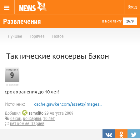
Вход
Развлечения
в мою ленту
2679
Лучшее
Горячее
Новое
Тактические консервы Бэкон
отметили
9
в архиве
срок хранения до 10 лет!
Источник:
cache.gawker.com/assets/images...
Добавил
ramelito
29 Августа 2009
бэкон
,
консервы
,
10 лет
нет комментариев