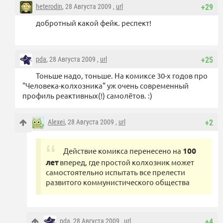
heterodin
, 28 Августа 2009 ,
url
+29
добротный какой фейк. респект!
pda
, 28 Августа 2009 ,
url
+25
Тоньше надо, тоньше. На комиксе 30-х годов про
"Человека-колхозника" уж очень современный
профиль реактивных(!) самолётов. :)
Alexei
, 28 Августа 2009 ,
url
+2
Действие комикса перенесено на
100
лет
вперед, где простой колхозник может
самостоятельно испытать все прелести
развитого коммунистического общества
pda
, 28 Августа 2009 ,
url
+4