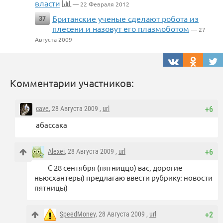
власти
— 22 Февраля 2012
Британские ученые сделают робота из
37
плесени и назовут его плазмоботом
— 27
Августа 2009
Комментарии участников:
cave
, 28 Августа 2009 ,
url
+6
абассака
Alexei
, 28 Августа 2009 ,
url
+6
С 28 сентября (пятниццо) вас, дорогие
ньюсхантеры) предлагаю ввести рубрику: новости
пятницы)
SpeedMoney
, 28 Августа 2009 ,
url
+2