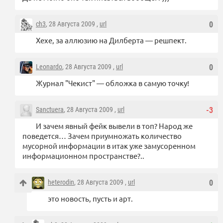
ch3
, 28 Августа 2009 ,
url
0
Хехе, за аллюзию на Дилберта — решпект.
Leonardo
, 28 Августа 2009 ,
url
0
Журнал "Чекист" — обложка в самую точку!
Sanctuera
, 28 Августа 2009 ,
url
-3
И зачем явный фейк вывели в топ? Народ же
поведется… Зачем приумножать количество
мусорной информации в итак уже замусоренном
информационном пространстве?..
heterodin
, 28 Августа 2009 ,
url
0
это новость, пусть и арт.