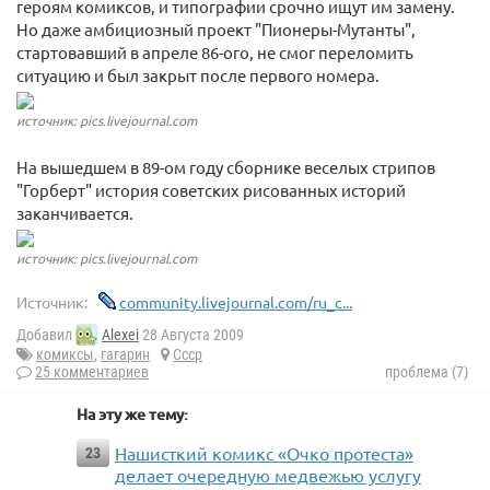
героям комиксов, и типографии срочно ищут им замену.
Но даже амбициозный проект "Пионеры-Мутанты",
стартовавший в апреле 86-ого, не смог переломить
ситуацию и был закрыт после первого номера.
источник: pics.livejournal.com
На вышедшем в 89-ом году сборнике веселых стрипов
"Горберт" история советских рисованных историй
заканчивается.
источник: pics.livejournal.com
Источник:
community.livejournal.com/ru_c...
Добавил
Alexei
28 Августа 2009
комиксы
,
гагарин
Ссср
25 комментариев
проблема (7)
На эту же тему:
Нашисткий комикс «Очко протеста»
23
делает очередную медвежью услугу