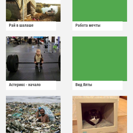
Рай в шалаше
Работа мечты
Астерикс - начало
Вид Ялты