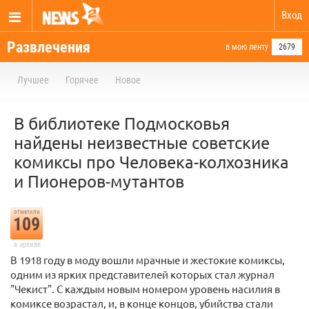
Вход
Развлечения
в мою ленту
2679
Лучшее
Горячее
Новое
В библиотеке Подмосковья
найдены неизвестные советские
комиксы про Человека-колхозника
и Пионеров-мутантов
отметили
109
в архиве
В 1918 году в моду вошли мрачные и жестокие комиксы,
одним из ярких представителей которых стал журнал
"Чекист". С каждым новым номером уровень насилия в
комиксе возрастал, и, в конце концов, убийства стали