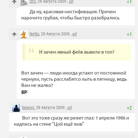
ch3
, 28 Августа 2009 ,
url
+1
Да ну, красивая мистификация. Причем
нарочито грубая, чтобы быстро разобрались
Netto
, 28 Августа 2009 ,
url
+1
И зачем явный фейк вывели в топ?
Вот зачем — люди иногда устают от постоянной
чернухи, пусть расслабятсо хыть в пятницу, ведь
Вам не жалко?
gp
:
bepcyc
, 28 Августа 2009 ,
url
+2
Вот это тоже сразу же режет глаз: 1 апреля 1986 и
надпись на стене "Цой ещё жив"