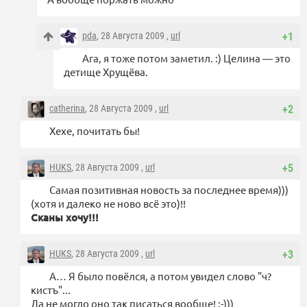
pda
, 28 Августа 2009 ,
url
+1
Ага, я тоже потом заметил. :) Целина — это
детище Хрущёва.
catherina
, 28 Августа 2009 ,
url
+2
Хехе, почитать бы!
HUKS
, 28 Августа 2009 ,
url
+5
Самая позитивная новость за последнее время)))
(хотя и далеко не ново всё это)!!
Сканы хочу!!!
HUKS
, 28 Августа 2009 ,
url
+3
А… Я было повёлся, а потом увидел слово "ч?
кистъ"...
Да не могло оно так писаться вообще! :-)))