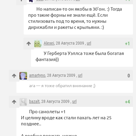
Но написан-то он якобы в 30'ом. :) Тогда
про такие формы не знали ещё. Если
стилизовать под то время, то нужны
дирижабли и ракеты с крыльями. :)
Alexei
, 28 Августа 2009 ,
url
+1
У Герберта Уэллса тоже была богатая
фантазия))
amartyno
, 28 Августа 2009 ,
url
0
ага — я тоже обратил внимание ;)
bazalt
, 28 Августа 2009 ,
url
+4
Про самолеты +1
И целину вроде как стали пахать лет на 25
позднее..
А вообще поржать можно