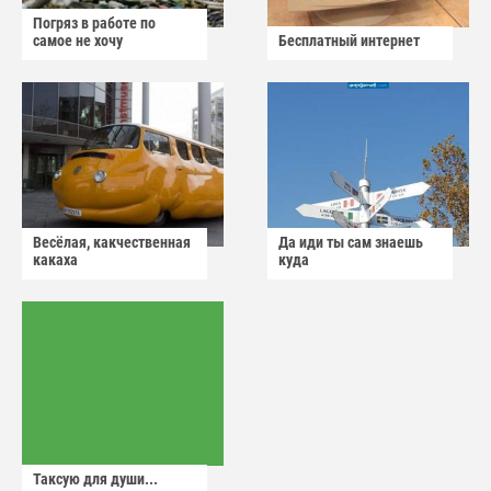
Погряз в работе по
самое не хочу
Бесплатный интернет
Весёлая, какчественная
Да иди ты сам знаешь
какаха
куда
Таксую для души...