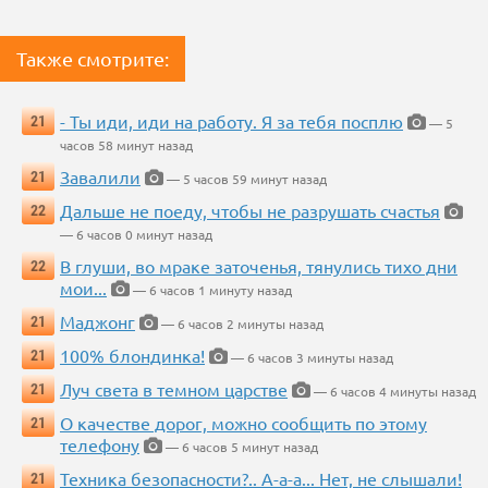
Также смотрите:
- Ты иди, иди на работу. Я за тебя посплю
21
— 5
часов 58 минут назад
Завалили
21
— 5 часов 59 минут назад
Дальше не поеду, чтобы не разрушать счастья
22
— 6 часов 0 минут назад
В глуши, во мраке заточенья, тянулись тихо дни
22
мои...
— 6 часов 1 минуту назад
Маджонг
21
— 6 часов 2 минуты назад
100% блондинка!
21
— 6 часов 3 минуты назад
Луч света в темном царстве
21
— 6 часов 4 минуты назад
О качестве дорог, можно сообщить по этому
21
телефону
— 6 часов 5 минут назад
Техника безопасности?.. А-а-а... Нет, не слышали!
21