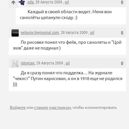
pda
, 28 Августа 2009 ,
url
0
Каждый в своей области видит. Меня вон
самолёты цапанули сходу. :)
neburov.livejournal.com
, 28 Августа 2009 ,
url
0
По рисовке понял что фейк, про самолеты и "Цой
жив" даже не подумал )
Istorican
, 29 Августа 2009 ,
url
0
Да я сразу понял что подделка… На журнале
"чекист" Путин нарисован, а он в 1918 еще не родился
)))
Войдите
или
станьте участником
, чтобы комментировать