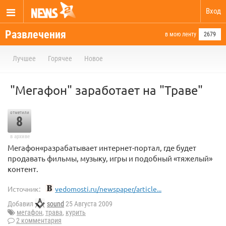
Вход
Развлечения
в мою ленту
2679
Лучшее
Горячее
Новое
"Мегафон" заработает на "Траве"
отметили
8
в архиве
Мегафон«разрабатывает интернет-портал, где будет
продавать фильмы, музыку, игры и подобный «тяжелый»
контент.
Источник:
vedomosti.ru/newspaper/article...
Добавил
sound
25 Августа 2009
мегафон
,
трава
,
курить
2 комментария