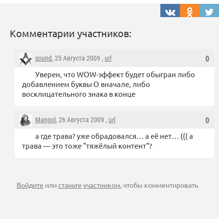
Комментарии участников:
sound
, 25 Августа 2009 ,
url
0
Уверен, что WOW-эффект будет обыгран либо
добавлением буквы О вначале, либо
восклицательного знака в конце
Mangol
, 26 Августа 2009 ,
url
0
а где трава? уже обрадовался… а её нет… ((( а
трава — это тоже "тяжёлый контент"?
Войдите
или
станьте участником
, чтобы комментировать