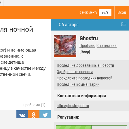
И
Вход
в мою ленту
2679
Об авторе
для ночной
Ghostru
Профиль
|
Статистика
tor) и не имеющая
[Deep]
равнению, с
 сие детище
Последние добавленные новости
ницу в качестве между
Одобренные новости
твенной свечи.
Френдлента последних новостей
Последние комментарии
Контактная информация
проблема (1)
http://ghostreport.ru
Репутация: