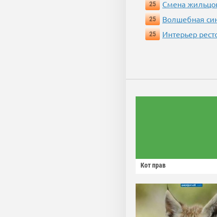
Смена жильцо
25
Волшебная си
25
Интерьер рест
25
Кот прав