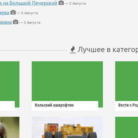
в на Большой Печерской
— 5 Августа
нева
— 5 Августа
орана
— 5 Августа
Лучшее в катего
Кольский ашкрофтин
Вести с Р