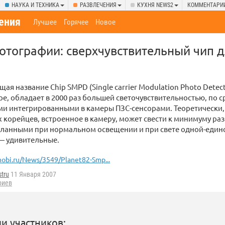
НАУКА И ТЕХНИКА
РАЗВЛЕЧЕНИЯ
КУХНЯ NEWS2
КОММЕНТАРИ
ения
Лучшее
Горячее
Новое
отографии: сверхчувствительный чип 
щая название Chip SMPD (Single carrier Modulation Photo Detec
ре, обладает в 2000 раз большей светочувствительностью, по с
и интегрированными в камеры ПЗС-сенсорами. Теоретически,
корейцев, встроенное в камеру, может свести к минимуму раз
еланными при нормальном освещении и при свете одной-единс
— удивительные.
obi.ru/News/3549/Planet82-Smp...
tru
11 Января 2007
риев
и участников: