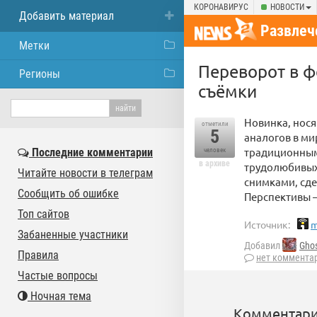
КОРОНАВИРУС
НОВОСТИ
Добавить материал
Развлеч
Метки
Переворот в ф
Регионы
съёмки
Новинка, нося
отметили
5
аналогов в ми
традиционным
Последние комментарии
человек
в архиве
трудолюбивых 
Читайте новости в телеграм
снимками, сд
Сообщить об ошибке
Перспективы 
Топ сайтов
Источник:
m
Забаненные участники
Добавил
Ghos
Правила
нет коммента
Частые вопросы
Ночная тема
Комментари