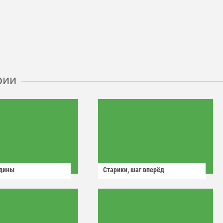
рии
одины
Старики, шаг вперёд