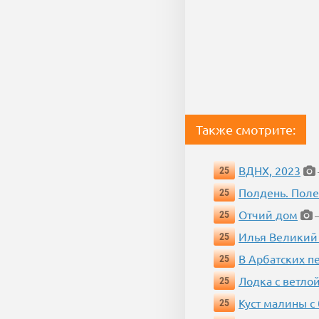
Также смотрите:
ВДНХ, 2023
25
Полдень. Пол
25
Отчий дом
25
—
Илья Великий
25
В Арбатских п
25
Лодка с ветло
25
Куст малины с
25