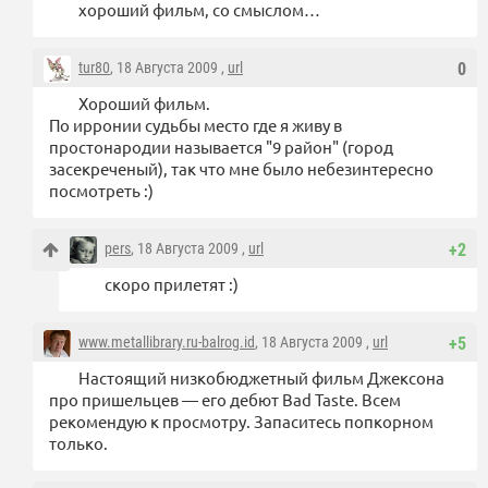
хороший фильм, со смыслом…
tur80
, 18 Августа 2009 ,
url
0
Хороший фильм.
По ирронии судьбы место где я живу в
простонародии называется "9 район" (город
засекреченый), так что мне было небезинтересно
посмотреть :)
pers
, 18 Августа 2009 ,
url
+2
скоро прилетят :)
www.metallibrary.ru-balrog.id
, 18 Августа 2009 ,
url
+5
Настоящий низкобюджетный фильм Джексона
про пришельцев — его дебют Bad Taste. Всем
рекомендую к просмотру. Запаситесь попкорном
только.