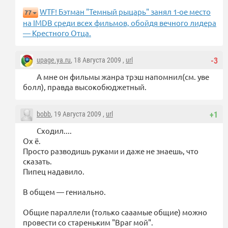
WTF! Бэтман "Темный рыцарь" занял 1-ое место
77
на IMDB среди всех фильмов, обойдя вечного лидера
— Крестного Отца.
upage.ya.ru
, 18 Августа 2009 ,
url
-3
А мне он фильмы жанра трэш напомнил(см. уве
болл), правда высокобюджетный.
bobb
, 19 Августа 2009 ,
url
+1
Сходил....
Ох ё.
Просто разводишь руками и даже не знаешь, что
сказать.
Пипец надавило.
В общем — гениально.
Общие параллели (только сааамые общие) можно
провести со стареньким "Враг мой".