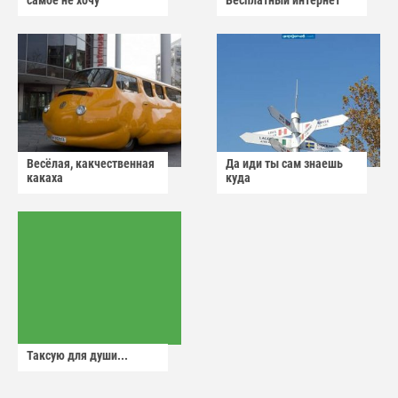
Весёлая, какчественная
Да иди ты сам знаешь
какаха
куда
Таксую для души...