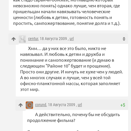
невозможно понять) однако лучше, чем вторая, где
пришельцам начали навязывать человеческие
ценности (любовь к детям, готовность понять и
простить, сампожертвование, понятие долга и т.д.).
centur
, 18 Августа 2009 ,
url
0
Хмм… да у них все это было, никто не
навязывал. И любовь к детям и дружба и
понимание и самопожертвование (и думаю в
следующем "Районе 10" будет и прощение).
Просто они другие. И ничуть не хуже чем у людей.
А во многих случаях и лучше, чем у всей той
офисно-планктонной массы, которая заполняет
этот мир.
corund
, 18 Августа 2009 ,
url
+5
А действительно, почему бы не обсудить
продолжение фильма?