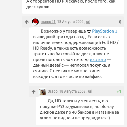
А с торрентов HD и я скачаю, после того, как
диск куплю…
manny21
, 18 Августа 2009 ,
url
0
Возможно у товарища
PlayStation 3
,
вышедший три года назад. Если есть в
наличии телек поддерживающий Full HD /
HD Ready, а также есть возможность
тратить по баксов 40 на диск, плюс не
прочь погонять во что-то
из этого
—
данный девайс — неплохая покупка, я
считаю. С нее также можно в инет
выходить, в том числе по вайфаю.
Osado
, 18 Августа 2009 ,
url
+1
Да, HD телек и у меня есть, и о
покупке PS3 задумываюсь, но blu-ray
дисков даже по 40 баксов в магазине за
углом не видно и не предвидится :)