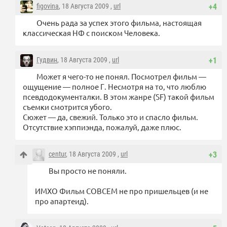
figovina
, 18 Августа 2009 ,
url
+4
Очень рада за успех этого фильма, настоящая
классическая НФ с поиском Человека.
Гудвин
, 18 Августа 2009 ,
url
+1
Может я чего-то не понял. Посмотрел фильм —
ощущение — полное Г. Несмотря на то, что люблю
псевдодокументалки. В этом жанре (SF) такой фильм
съемки смотрится убого.
Сюжет — да, свежий. Только это и спасло фильм.
Отсутствие хэппиэнда, пожалуй, даже плюс.
centur
, 18 Августа 2009 ,
url
+3
Вы просто не поняли.
ИМХО Фильм СОВСЕМ не про пришельцев (и не
про апартеид).