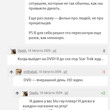
ситуациях, которые не так обычны, как мы
привыкли думать.
Еще раз скажу — фильм про людей, не про
пришельцев
PS Я для себя решил что пересмотрю еще
разок, как минимум.
Osado
, 18 Августа 2009 ,
url
0
Когда выйдет на DVD? Я до сих пор Star Trek жду…
evilKabab
, 18 Августа 2009 ,
url
-1
DVD — вчерашний день. HD ждем
Osado
, 18 Августа 2009 ,
url
+2
И давно у вас blu-ray плеер? И диски в
каждом магазине на углу?