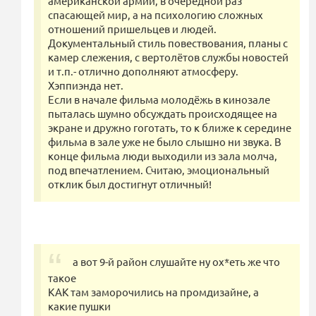
американской армии, в очередной раз
спасающей мир, а на психологию сложных
отношений пришельцев и людей.
Документальный стиль повествования, планы с
камер слежения, с вертолётов службы новостей
и т.п.- отлично дополняют атмосферу.
Хэппиэнда нет.
Если в начале фильма молодёжь в кинозале
пыталась шумно обсуждать происходящее на
экране и дружно гоготать, то к ближе к середине
фильма в зале уже не было слышно ни звука. В
конце фильма люди выходили из зала молча,
под впечатлением. Считаю, эмоциональный
отклик был достигнут отличный!
а вот 9-й район слушайте ну ох*еть же что
такое
КАК там заморочились на промдизайне, а
какие пушки