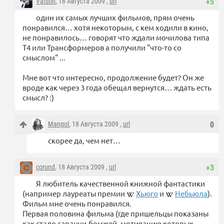
Vatson
, 18 Августа 2009 ,
url
+5
один их самых лучших фильмов, прям очень
понравился… хотя некоторым, с кем ходили в кино,
не понравилось… говорят что ждали мочилова типа
Т4 или Трансформеров а получили "что-то со
смыслом" ...
Мне вот что интересно, продолжение будет? Он же
вроде как через 3 года обещал вернутся… ждать есть
смысл? :)
Mangol
, 18 Августа 2009 ,
url
0
скорее да, чем нет…
corund
, 18 Августа 2009 ,
url
+3
Я любитель качественной книжной фантастики
(например лауреаты премии
Хьюго
и
Небьюла
).
Фильм мне очень понравился.
Первая половина фильма (где пришельцы показаны
как стадо саранчи-бомжей, мотивацию которых