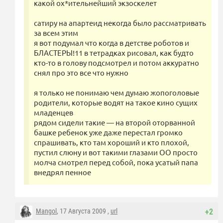
какой ох*ительнейший экзоскелет
сатиру на апартеид некогда было рассматривать
за всем этим
я вот подумал что когда в детстве роботов и
БЛАСТЕРЫ!11 в тетрадках рисовал, как будто
кто-то в голову подсмотрел и потом аккуратно
снял про это все что нужно
я только не понимаю чем думаю жопоголовые
родители, которые водят на такое кино сущих
младенцев
рядом сидели такие — на второй оторванной
башке ребенок уже даже перестал громко
спрашивать, кто там хороший и кто плохой,
пустил слюну и вот такими глазами ОО просто
молча смотрел перед собой, пока усатый папа
внедрял пенное
Mangol
, 17 Августа 2009 ,
url
+2