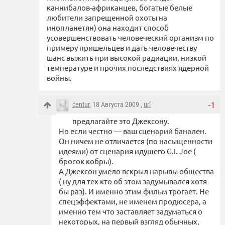
каннибалов-африканцев, богатые белые
любители запрещенной охоты на
инопланетян) она находит способ
усовершенствовать человеческий организм по
примеру пришельцев и дать человечеству
шанс выжить при высокой радиации, низкой
температуре и прочих последствиях ядерной
войны.
centur
, 18 Августа 2009 ,
url
-1
предлагайте это Джексону.
Но если честно — ваш сценарий банален.
Он ничем не отличается (по насыщенности
идеями) от сценария идущего G.I. Joe (
бросок кобры).
А Джексон умело вскрыл нарывы общества
( ну для тех кто об этом задумывался хотя
бы раз). И именно этим фильм трогает. Не
спецэффектами, не именем продюсера, а
именно тем что заставляет задуматься о
некоторых, на первый взгляд обычных,