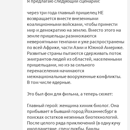
Я предлагаю следующий сценарий:
через три года главный пришелец НЕ
возвращается вместе внеземными
коалиционными войсками, чтобы принести
мир и демократию на землю. Вместо этого на
земле пришельцы размножаются
невероятными темпами и уже распространены
по всей Африке, части Азии и Южной Америке.
Развитые страны пытаются сдерживать поток
эмигрантов-людей из областей, населенными
пришельцами, но из-за сильного
перенаселения начинаются
межнациональные вооруженные конфликты.
В том числе ядерные.
Это был фон для фильма, а теперь сюжет:
Главный герой: женщина химик-биолог. Она
прибывает в бывший город Йоханнесбург в
поисках остатков неземных биотехнологий.
После целого ряда приключений (в одну кучу
инопланетяне, спецслужбы, банды