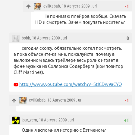
evilKabab
, 18 Августа 2009 ,
url
-1
Не понимаю плейров вообще. Скачать
HD и смотреть. Зачем покупать носитель?
bobb
, 18 Августа 2009 ,
url
0
сегодня схожу, обязательно хотел посмотреть.
а пока объясните-ка мне, пожалуйста, почему в
выложенном здесь трейлере весь ролик играет в
фоне музыка из Соляриса Содерберга (композитор
Cliff Martinez).
http://www.youtube.com/watch?v=StICDw9aCYQ
evilKabab
, 18 Августа 2009 ,
url
-1
jour_vern
, 18 Августа 2009 ,
url
+1
Один я вспомнил историю с Бэтменом?