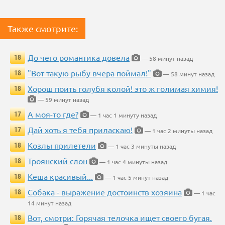
Также смотрите:
До чего романтика довела
18
— 58 минут назад
"Вот такую рыбу вчера поймал!"
18
— 58 минут назад
Хорош поить голубя колой! это ж голимая химия!
18
— 59 минут назад
А моя-то где?
17
— 1 час 1 минуту назад
Дай хоть я тебя приласкаю!
17
— 1 час 2 минуты назад
Козлы прилетели
18
— 1 час 3 минуты назад
Троянский слон
18
— 1 час 4 минуты назад
Кеша красивый...
18
— 1 час 5 минут назад
Собака - выражение достоинств хозяина
18
— 1 час
14 минут назад
Вот, смотри: Горячая телочка ищет своего бугая.
18