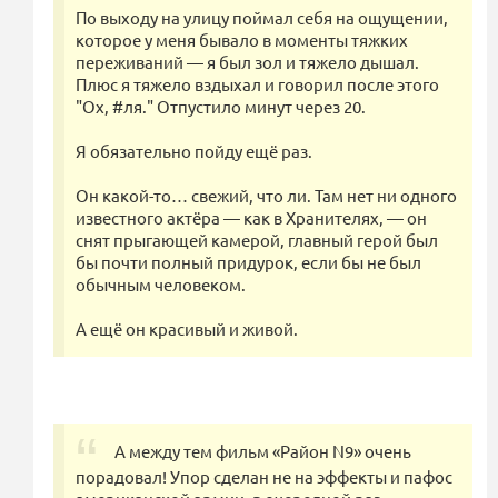
По выходу на улицу поймал себя на ощущении,
которое у меня бывало в моменты тяжких
переживаний — я был зол и тяжело дышал.
Плюс я тяжело вздыхал и говорил после этого
"Ох, #ля." Отпустило минут через 20.
Я обязательно пойду ещё раз.
Он какой-то… свежий, что ли. Там нет ни одного
известного актёра — как в Хранителях, — он
снят прыгающей камерой, главный герой был
бы почти полный придурок, если бы не был
обычным человеком.
А ещё он красивый и живой.
А между тем фильм «Район N9» очень
порадовал! Упор сделан не на эффекты и пафос