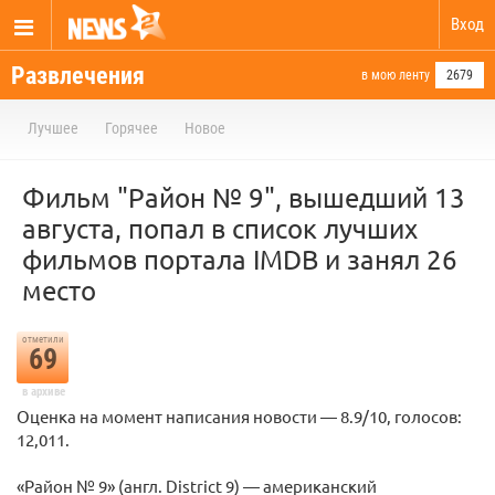
Вход
Развлечения
в мою ленту
2679
Лучшее
Горячее
Новое
Фильм "Район № 9", вышедший 13
августа, попал в список лучших
фильмов портала IMDB и занял 26
место
отметили
69
в архиве
Оценка на момент написания новости — 8.9/10, голосов:
12,011.
«Район № 9» (англ. District 9) — американский