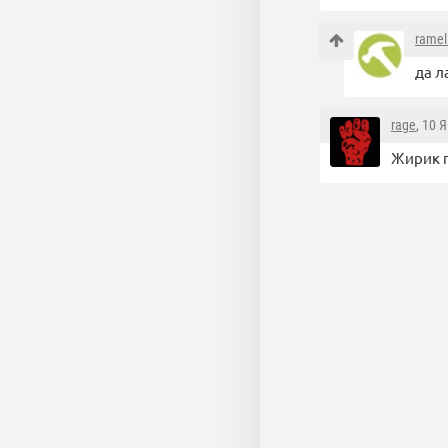
ramel
да л
rage
, 10 
Жирик п