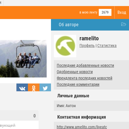
И
Вход
в мою ленту
2679
Об авторе
ramelito
Профиль
|
Статистика
Последние добавленные новости
Одобренные новости
Френдлента последних новостей
Последние комментарии
Личные данные
Имя: Антон
0
Контактная информация
ствующей
http://www.amelito.com/liveatc