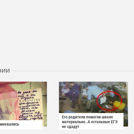
рии
Его родители помогли школе
материально..А остальные ЕГЭ
омневались
не сдадут