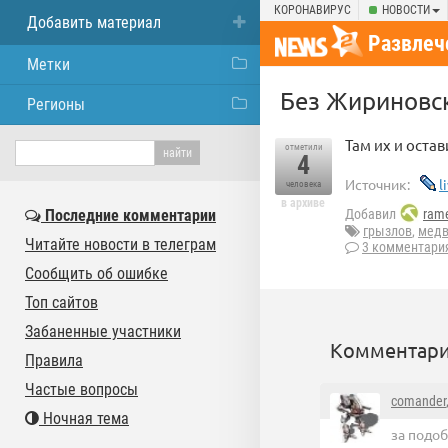
КОРОНАВИРУС
НОВОСТИ
Добавить материал
Развлеч
Метки
Без Жириновс
Регионы
Там их и остав
отметили
4
Источник:
l
человека
в архиве
Последние комментарии
Добавил
rame
грызлов
,
медв
Читайте новости в телеграм
3 комментари
Сообщить об ошибке
Топ сайтов
Забаненные участники
Комментари
Правила
Частые вопросы
comander
Ночная тема
за подо