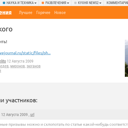
НАУКА И ТЕХНИКА
РАЗВЛЕЧЕНИЯ
КУХНЯ NEWS2
КОММЕНТАРИ
ения
Лучшее
Горячее
Новое
кого
ить!
ivejournal.ru/static/files/ph...
lito
12 Августа 2009
едев
,
миронов
,
зюганов
я
и участников:
, 12 Августа 2009 ,
url
бные призывы можно и схлопотать по статье какой-нибудь соответ