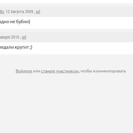
ito
, 12 Августа 2009 ,
url
адно не бубни)
Января 2010 ,
url
едали крутит ;)
Войдите
или
станьте участником
, чтобы комментировать