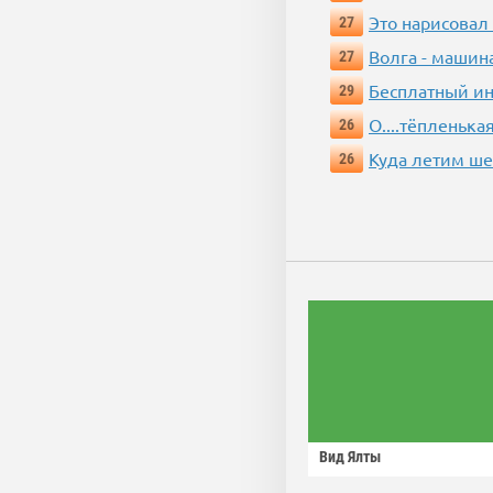
Это нарисовал
27
Волга - машин
27
Бесплатный ин
29
О....тёпленькая
26
Куда летим ш
26
Вид Ялты