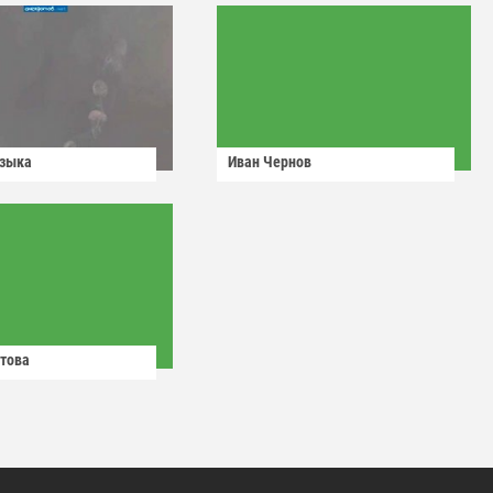
узыка
Иван Чернов
това