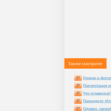
Также смотрите:
Можно и фотос
27
Презентация 
27
Что уставился?
27
Приходите тёт
27
Однако, самец!
27