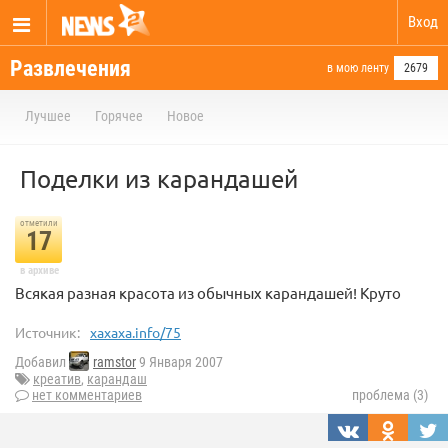
Вход
Развлечения
в мою ленту
2679
Лучшее
Горячее
Новое
Поделки из карандашей
отметили
17
в архиве
Всякая разная красота из обычных карандашей! Круто
Источник:
xaxaxa.info/75
Добавил
ramstor
9 Января 2007
креатив
,
карандаш
нет комментариев
проблема (3)