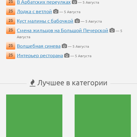
В Арбатских переулках
25
— 5 Августа
Лодка с ветлой
25
— 5 Августа
Куст малины с бабочкой
25
— 5 Августа
Смена жильцов на Большой Печерской
25
— 5
Августа
Волшебная синева
25
— 5 Августа
Интерьер ресторана
25
— 5 Августа
Лучшее в категории