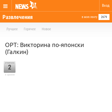
Вход
Развлечения
в мою ленту
2679
Лучшее
Горячее
Новое
ОРТ: Викторина по-японски
(Галкин)
отметили
2
в архиве