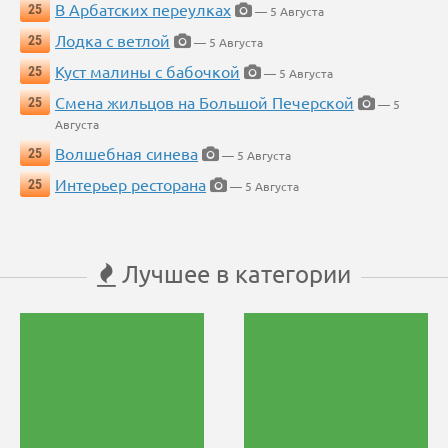
В Арбатских переулках
25
— 5 Августа
Лодка с ветлой
25
— 5 Августа
Куст малины с бабочкой
25
— 5 Августа
Смена жильцов на Большой Печерской
25
— 5
Августа
Волшебная синева
25
— 5 Августа
Интерьер ресторана
25
— 5 Августа
Лучшее в категории