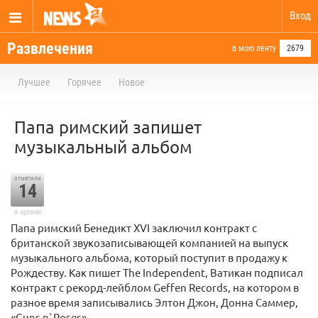
Вход
Развлечения
в мою ленту
2679
Лучшее
Горячее
Новое
Папа римский запишет
музыкальный альбом
отметили
14
в архиве
Папа римский Бенедикт XVI заключил контракт с
британской звукозаписывающей компанией на выпуск
музыкального альбома, который поступит в продажу к
Рождеству. Как пишет The Independent, Ватикан подписал
контракт с рекорд-лейблом Geffen Records, на котором в
разное время записывались Элтон Джон, Донна Саммер,
«Guns n`Roses».