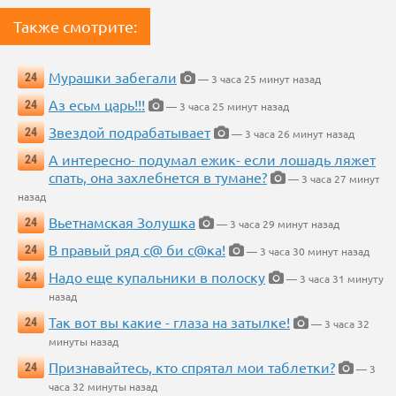
Также смотрите:
Мурашки забегали
24
— 3 часа 25 минут назад
Аз есьм царь!!!
24
— 3 часа 25 минут назад
Звездой подрабатывает
24
— 3 часа 26 минут назад
А интересно- подумал ежик- если лошадь ляжет
24
спать, она захлебнется в тумане?
— 3 часа 27 минут
назад
Вьетнамская Золушка
24
— 3 часа 29 минут назад
В правый ряд с@ би с@ка!
24
— 3 часа 30 минут назад
Надо еще купальники в полоску
24
— 3 часа 31 минуту
назад
Так вот вы какие - глаза на затылке!
24
— 3 часа 32
минуты назад
Признавайтесь, кто спрятал мои таблетки?
24
— 3
часа 32 минуты назад