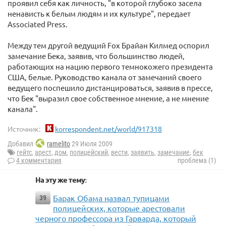
проявил себя как личность, "в которой глубоко засела
ненависть к белым людям и их культуре", передает
Associated Press.
Между тем другой ведущий Fox Брайан Килмед оспорил
замечание Бека, заявив, что большинство людей,
работающих на нацию первого темнокожего президента
США, белые. Руководство канала от замечаний своего
ведущего поспешило дистанцироваться, заявив в прессе,
что Бек "выразил свое собственное мнение, а не мнение
канала".
Источник:
korrespondent.net/world/917318
Добавил
ramelito
29 Июля 2009
гейтс
,
арест
,
дом
,
полицейский
,
вести
,
заявить
,
замечание
,
бек
4 комментария
проблема (1)
На эту же тему:
Барак Обама назвал тупицами
39
полицейских, которые арестовали
черного профессора из Гарварда, который