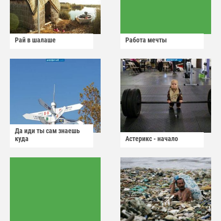
Рай в шалаше
Работа мечты
Да иди ты сам знаешь
куда
Астерикс - начало