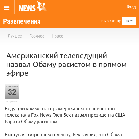
Вход
Развлечения
в мою ленту
2679
Лучшее
Горячее
Новое
Американский телеведущий
назвал Обаму расистом в прямом
эфире
отметили
32
в архиве
Ведущий комментатор американского новостного
телеканала Fox News Глен Бек назвал президента США
Барака Обаму расистом.
Выступая в утреннем телешоу, Бек заявил, что Обама