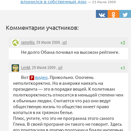
вломился в собственный дом
— 23 Июля 2009
Комментарии участников:
ramelito
, 29 Июля 2009 ,
url
+2
Не долго Обама почивал на высоком рейтинге.
LevM
, 29 Июля 2009 ,
url
+1
Вот
видео
. Прикольно. Ооочень
неполиткоректно. Но в америке наехать на
президента — это в порядке вещей. К политикам
политкоректность относится в меньщей степени чем
к обычным людям. Считается что раз они ведут
общественую жизнь то общество имеет право
копаться в их грязном белье.
Плюс, учтите, что это не программа этого самого
Глена. В своей програме он такого не говорит. Здесь
его пригласили в другую програму и брали интервью.