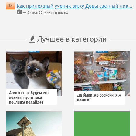
Как прилежный ученик вижу Девы светлый лик...
24
— 3 часа 33 минуты назад
Лучшее в категории
А может не будем его
Да были же сосиски, я ж
ловить, пусть тока
помню!!
поближе подойдет