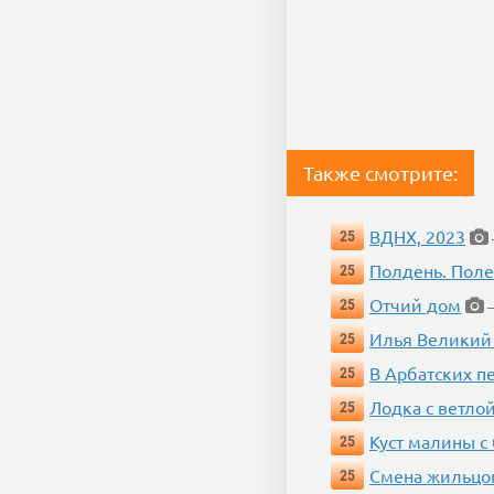
Также смотрите:
ВДНХ, 2023
25
Полдень. Пол
25
Отчий дом
25
—
Илья Великий
25
В Арбатских п
25
Лодка с ветло
25
Куст малины с
25
Смена жильцо
25