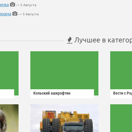
нева
— 5 Августа
орана
— 5 Августа
Лучшее в катего
Кольский ашкрофтин
Вести с Р