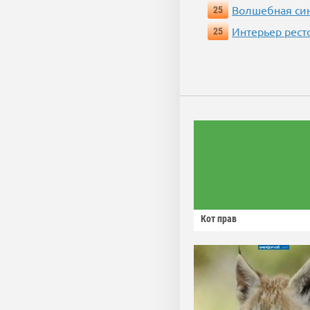
Волшебная си
25
Интерьер рест
25
Кот прав