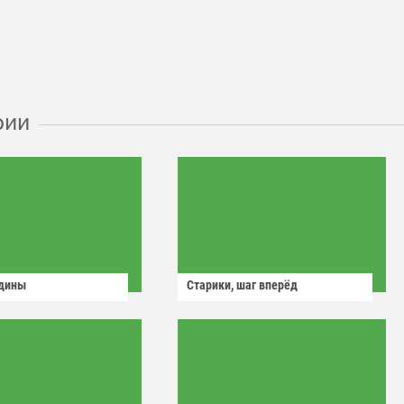
рии
одины
Старики, шаг вперёд