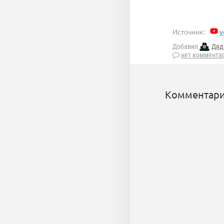
Источник:
y
Добавил
Дяд
нет коммента
Комментари