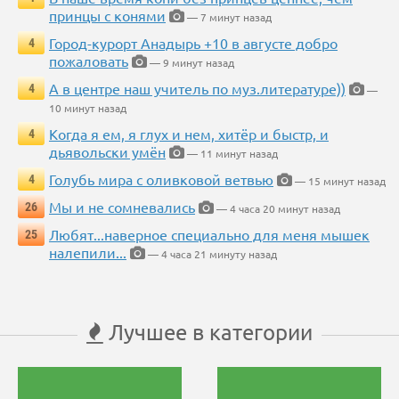
принцы с конями
— 7 минут назад
Город-курорт Анадырь +10 в августе добро
4
пожаловать
— 9 минут назад
А в центре наш учитель по муз.литературе))
4
—
10 минут назад
Когда я ем, я глух и нем, хитёр и быстр, и
4
дьявольски умён
— 11 минут назад
Голубь мира с оливковой ветвью
4
— 15 минут назад
Мы и не сомневались
26
— 4 часа 20 минут назад
Любят...наверное специально для меня мышек
25
налепили...
— 4 часа 21 минуту назад
Лучшее в категории