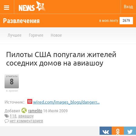
Вход
Развлечения
в мою ленту
2679
Лучшее
Горячее
Новое
Пилоты США попугали жителей
соседних домов на авиашоу
отметили
8
в архиве
Источник:
wired.com/images_blogs/dangerr...
Добавил
ramelito
16 Июля 2009
f-18
,
авиашоу
нет комментариев