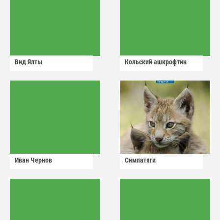
Вид Ялты
Кольский ашкрофтин
Иван Чернов
Симпатяги