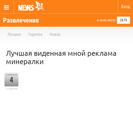
Вход
Развлечения
в мою ленту
2679
Лучшее
Горячее
Новое
Лучшая виденная мной реклама
минералки
отметили
4
в архиве