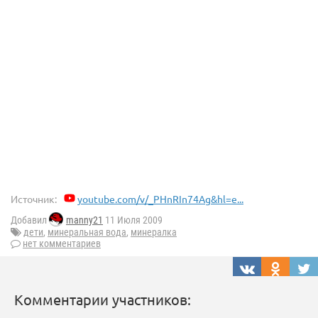
Источник:
youtube.com/v/_PHnRIn74Ag&hl=e...
Добавил
manny21
11 Июля 2009
дети
,
минеральная вода
,
минералка
нет комментариев
Комментарии участников: