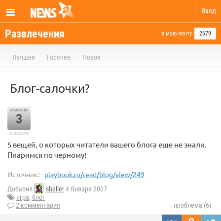
Вход
Развлечения
в мою ленту
2679
Лучшее
Горячее
Новое
Блог-салочки?
отметили
3
в архиве
5 вещей, о которых читатели вашего блога еще не знали.
Пиаримся по черному!
Источник:
playbook.ru/read/blog/view/249
Добавил
sheller
4 Января 2007
игра
,
блог
2 комментария
проблема (6)