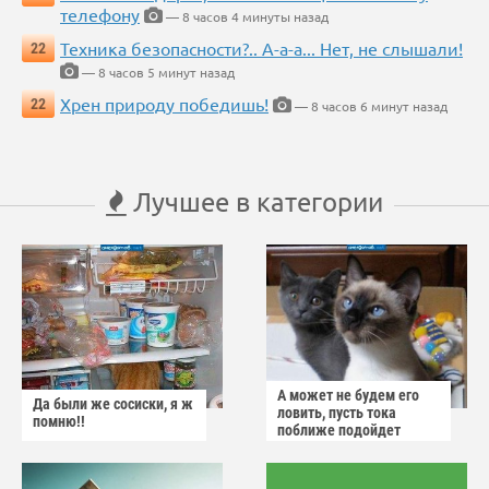
телефону
— 8 часов 4 минуты назад
Техника безопасности?.. А-а-а... Нет, не слышали!
22
— 8 часов 5 минут назад
Хрен природу победишь!
22
— 8 часов 6 минут назад
Лучшее в категории
А может не будем его
Да были же сосиски, я ж
ловить, пусть тока
помню!!
поближе подойдет