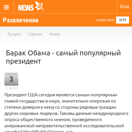
Вход
Развлечения
в мою ленту
2679
Лучшее
Горячее
Новое
Барак Обама - самый популярный
президент
отметили
3
в архиве
Президент США сегодня является самым популярным
главой государства в мире, значительно опережая по
степени доверия к нему со стороны рядовых граждан
других мировых лидеров. Таковы данные международного
опроса общественного мнения, проведенного
американской неправительственной исследовательской
службой WorldPublicOpinion.org.