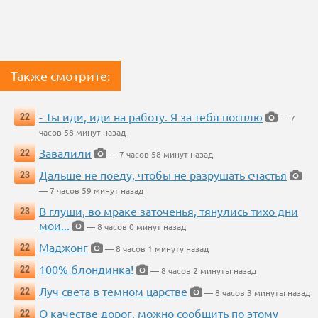
Также смотрите:
- Ты иди, иди на работу. Я за тебя посплю
22
— 7
часов 58 минут назад
Завалили
22
— 7 часов 58 минут назад
Дальше не поеду, чтобы не разрушать счастья
23
— 7 часов 59 минут назад
В глуши, во мраке заточенья, тянулись тихо дни
23
мои...
— 8 часов 0 минут назад
Маджонг
22
— 8 часов 1 минуту назад
100% блондинка!
22
— 8 часов 2 минуты назад
Луч света в темном царстве
22
— 8 часов 3 минуты назад
О качестве дорог, можно сообщить по этому
22