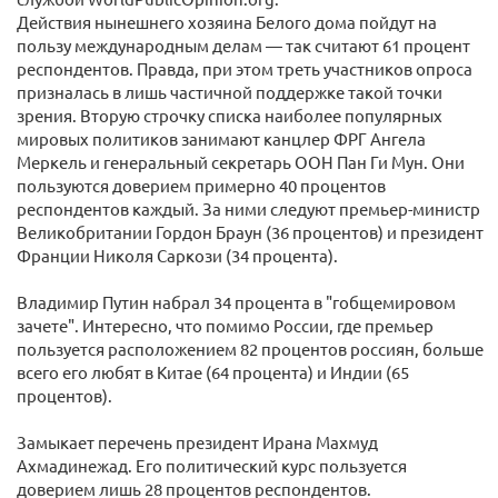
Действия нынешнего хозяина Белого дома пойдут на
пользу международным делам — так считают 61 процент
респондентов. Правда, при этом треть участников опроса
призналась в лишь частичной поддержке такой точки
зрения. Вторую строчку списка наиболее популярных
мировых политиков занимают канцлер ФРГ Ангела
Меркель и генеральный секретарь ООН Пан Ги Мун. Они
пользуются доверием примерно 40 процентов
респондентов каждый. За ними следуют премьер-министр
Великобритании Гордон Браун (36 процентов) и президент
Франции Николя Саркози (34 процента).
Владимир Путин набрал 34 процента в "гобщемировом
зачете". Интересно, что помимо России, где премьер
пользуется расположением 82 процентов россиян, больше
всего его любят в Китае (64 процента) и Индии (65
процентов).
Замыкает перечень президент Ирана Махмуд
Ахмадинежад. Его политический курс пользуется
доверием лишь 28 процентов респондентов.