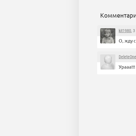
Комментари
kit1980
, 
О, жду с
DeleteOn
Урааа!!!