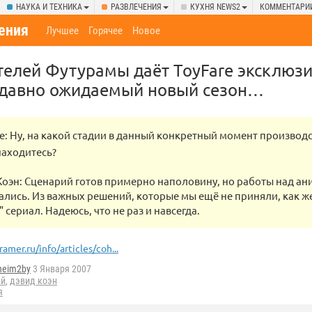
НАУКА И ТЕХНИКА
РАЗВЛЕЧЕНИЯ
КУХНЯ NEWS2
КОММЕНТАРИ
ения
Лучшее
Горячее
Новое
телей Футурамы даёт ToyFare эксклюз
 давно ожидаемый новый сезон…
re: Ну, на какой стадии в данный конкретный момент производ
находитесь?
Коэн: Сценарий готов примерно наполовину, но работы над а
ались. Из важных решений, которые мы ещё не приняли, как ж
 сериал. Надеюсь, что не раз и навсегда.
ramer.ru/info/articles/coh...
heim2by
3 Января 2007
ай
,
дэвид коэн
я