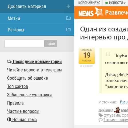
КОРОНАВИРУС
НОВОСТИ
Добавить материал
Развлеч
Метки
Один из созда
Регионы
интервью про
отметили
19
ToyFa
Последние комментарии
человек
сезона вы 
в архиве
Читайте новости в телеграм
Дэвид Экс 
Сообщить об ошибке
только нач
"закончить"
Топ сайтов
Забаненные участники
Источник:
futu
Правила
Добавил
ana
Частые вопросы
футурама
,
фр
Ночная тема
2 комментари