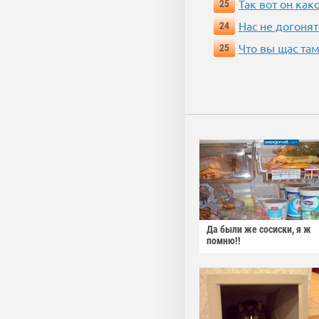
Так вот он ка
25
Нас не догонят
24
Что вы щас там
25
Да были же сосиски, я ж
помню!!