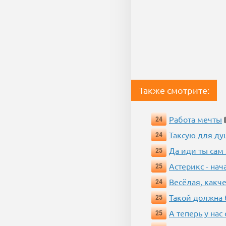
Также смотрите:
Работа мечты
24
Таксую для душ
24
Да иди ты сам
25
Астерикс - нач
25
Весёлая, какч
24
Такой должна 
25
А теперь у нас
25