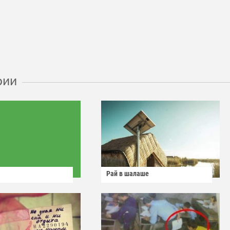
рии
Рай в шалаше