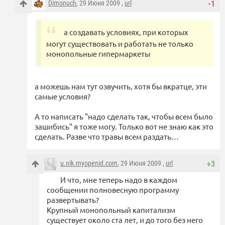
Dimonuch
, 29 Июня 2009 ,
url
-1
а создавать условиях, при которых
могут существовать и работать не только
монопольные гипермаркеты
а можешь нам тут озвучить, хотя бы вкратце, эти
самые условия?
А то написать "надо сделать так, чтобы всем было
зашибись" я тоже могу. Только вот не знаю как это
сделать. Разве что травы всем раздать…
u.nik.myopenid.com
, 29 Июня 2009 ,
url
+3
И что, мне теперь надо в каждом
сообщении полновесную программу
развертывать?
Крупный монопольный капитализм
существует около ста лет, и до того без него