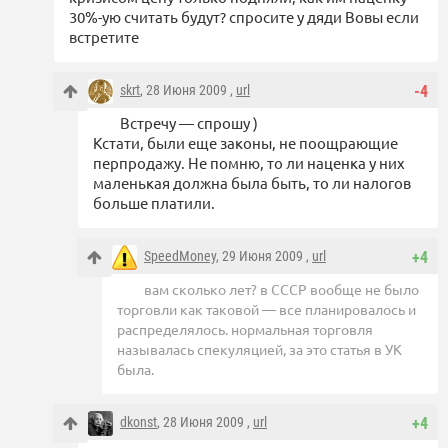
30%-ую считать будут? спросите у дяди Вовы если
встретите
skrt
, 28 Июня 2009 ,
url
-4
Встречу — спрошу )
Кстати, были еще законы, не поощрающие
перпродажу. Не помню, то ли наценка у них
маленькая должна была быть, то ли налогов
больше платили.
SpeedMoney
, 29 Июня 2009 ,
url
+4
вам сколько лет? в СССР вообще не было
торговли как таковой — все планировалось и
распределялось. нормальная торговля
называлась спекуляцией, за это статья в УК
была.
dkonst
, 28 Июня 2009 ,
url
+4