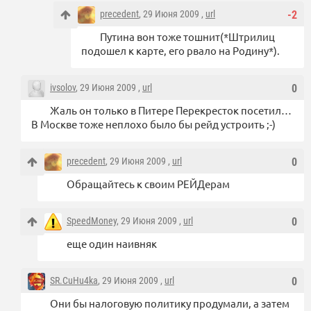
precedent
, 29 Июня 2009 ,
url
-2
Путина вон тоже тошнит(*Штрилиц
подошел к карте, его рвало на Родину*).
ivsolov
, 29 Июня 2009 ,
url
0
Жаль он только в Питере Перекресток посетил…
В Москве тоже неплохо было бы рейд устроить ;-)
precedent
, 29 Июня 2009 ,
url
0
Обращайтесь к своим РЕЙДерам
SpeedMoney
, 29 Июня 2009 ,
url
0
еще один наивняк
SR.CuHu4ka
, 29 Июня 2009 ,
url
0
Они бы налоговую политику продумали, а затем