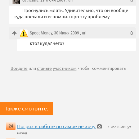
catherina
, 29 Июня 2009 ,
url
0
Проснулись млять. Удивительно, что он вообще
туда поехали и вспомнил про эту проблему
SpeedMoney
, 30 Июня 2009 ,
url
0
кто? куда? чего?
Войдите
или
станьте участником
, чтобы комментировать
Также смотрите:
Погряз в работе по самое не хочу
24
— 1 час 6 минут
назад