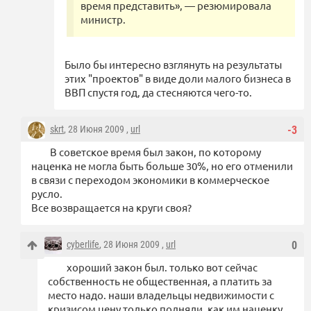
время представить», — резюмировала
министр.
Было бы интересно взглянуть на результаты
этих "проектов" в виде доли малого бизнеса в
ВВП спустя год, да стесняются чего-то.
skrt
, 28 Июня 2009 ,
url
-3
В советское время был закон, по которому
наценка не могла быть больше 30%, но его отменили
в связи с переходом экономики в коммерческое
русло.
Все возвращается на круги своя?
cyberlife
, 28 Июня 2009 ,
url
0
хороший закон был. только вот сейчас
собственность не общественная, а платить за
место надо. наши владельцы недвижимости с
кризисом цену только подняли, как им наценку