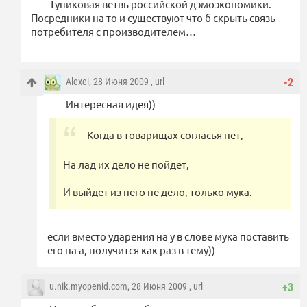
Тупиковая ветвь российской дэмоэкономики.
Посредники на то и существуют что б скрыть связь
потребителя с производителем…
Alexei
, 28 Июня 2009 ,
url
-2
Интересная идея))
Когда в товарищах согласья нет,
На лад их дело не пойдет,
И выйдет из него не дело, только мука.
если вместо ударения на у в слове мука поставить
его на а, получится как раз в тему))
u.nik.myopenid.com
, 28 Июня 2009 ,
url
+3