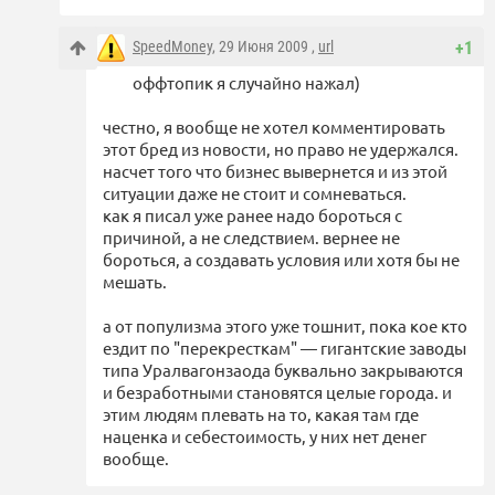
SpeedMoney
, 29 Июня 2009 ,
url
+1
оффтопик я случайно нажал)
честно, я вообще не хотел комментировать
этот бред из новости, но право не удержался.
насчет того что бизнес вывернется и из этой
ситуации даже не стоит и сомневаться.
как я писал уже ранее надо бороться с
причиной, а не следствием. вернее не
бороться, а создавать условия или хотя бы не
мешать.
а от популизма этого уже тошнит, пока кое кто
ездит по "перекресткам" — гигантские заводы
типа Уралвагонзаода буквально закрываются
и безработными становятся целые города. и
этим людям плевать на то, какая там где
наценка и себестоимость, у них нет денег
вообще.