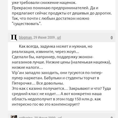
уже требовали снижение наценок.
Прекрасно понимаю предпринимателей. Да и
предлагают сейчас продукты от дешевых до дорогих.
Так, что почти с любым достатком можно
"существовать".
blogman
, 29 Июня 2009 ,
url
0
Как всегда, задумка может и нужная, но
реализация, извините, через жоуп...
Сделали бы, например, поддержку эконом-
магазинов лучше. Низкие цены (маленькая наценка),
низкие налоги…
Vip'ам западло заходить, они тусуются по гипер-
пупер маркетам. Бабульки и студенты торчат в
Пятерочке… Все довольны.
Это как с казино получается… Закрывают и что? Туда
средний класс не ходит… А вот конкретно наша
область недополучит в этом году 150 млн.р. как
интересно гос-во это компенсирует?