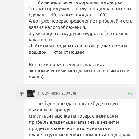
У америкосов есть хорошая поговорка
"тот кто придумал — получает доллар, тот кто
сделал — 10, тот кто продал — 100"
А вот уже перераспределение прибылей и есть
задача налогооблажения.
а у китайцев есть другая мудрость ( не помню
как точно)...
Дайте нам продавать наш товар у вас дома и
ваш дом — станет нашим!
Вот это и должны делать власти…
экономическими методами (рыночными и не
очень)
allx
, 29 Июня 2009 ,
url
+2
не будет арендаторов не будет и цен
высоких на аренду
снизиться наценка на товар, снизиться и
прибыль владельца магазина, а значит и
придётся в конечном итоге снизить и
владельцу помещения стоимость аренды, как