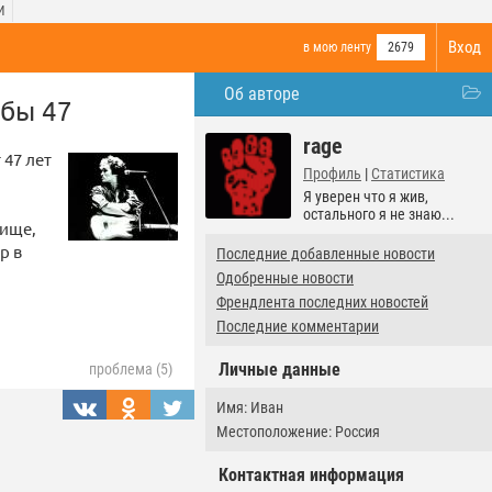
И
Вход
в мою ленту
2679
Об авторе
 бы 47
rage
 47 лет
Профиль
|
Статистика
Я уверен что я жив,
остального я не знаю...
бище,
р в
Последние добавленные новости
Одобренные новости
Френдлента последних новостей
Последние комментарии
Личные данные
проблема (5)
Имя: Иван
Местоположение: Россия
Контактная информация