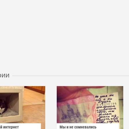
рии
й интернет
Мы и не сомневались