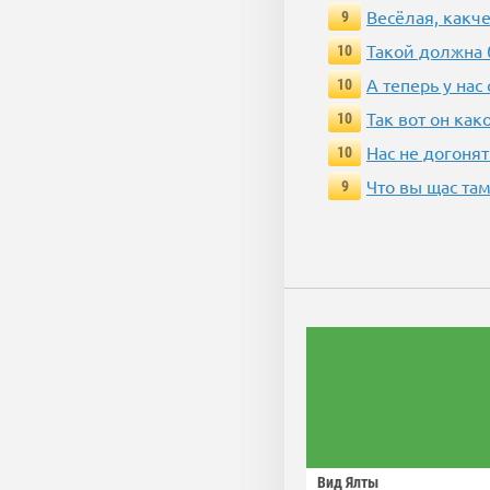
Весёлая, какч
9
Такой должна 
10
А теперь у нас
10
Так вот он ка
10
Нас не догонят
10
Что вы щас там
9
Вид Ялты