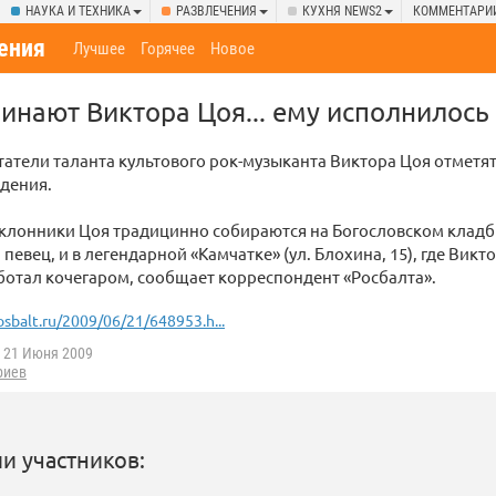
НАУКА И ТЕХНИКА
РАЗВЛЕЧЕНИЯ
КУХНЯ NEWS2
КОММЕНТАРИ
ения
Лучшее
Горячее
Новое
инают Виктора Цоя... ему исполнилось
татели таланта культового рок-музыканта Виктора Цоя отметят
ждения.
оклонники Цоя традицинно собираются на Богословском клад
певец, и в легендарной «Камчатке» (ул. Блохина, 15), где Викто
ботал кочегаром, сообщает корреспондент «Росбалта».
osbalt.ru/2009/06/21/648953.h...
21 Июня 2009
риев
и участников: