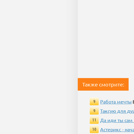
Также смотрите:
Работа мечты
9
Таксую для душ
9
Да иди ты сам
11
Астерикс - нач
10