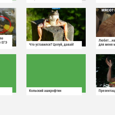
ле
Любят...н
е ЕГЭ
Что уставился? Целуй, давай!
для меня 
Кольский ашкрофтин
Презентац