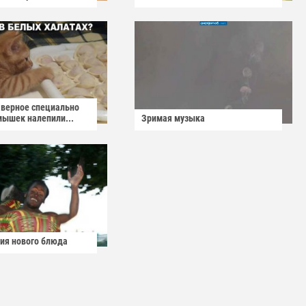
аверное специально
мышек налепили...
Зримая музыка
ия нового блюда