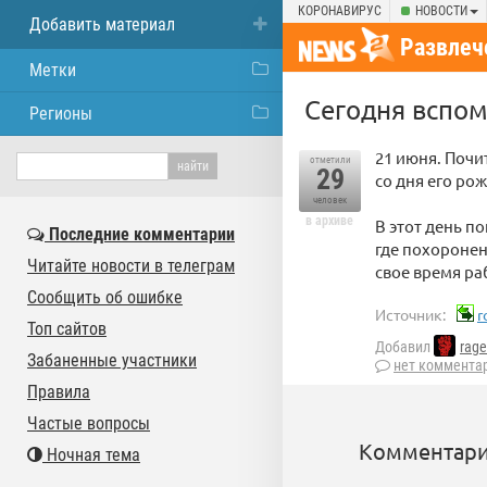
КОРОНАВИРУС
НОВОСТИ
Добавить материал
Развлеч
Метки
Сегодня вспом
Регионы
21 июня. Почи
отметили
29
со дня его ро
человек
в архиве
В этот день п
Последние комментарии
где похоронен 
Читайте новости в телеграм
свое время ра
Сообщить об ошибке
Источник:
r
Топ сайтов
Добавил
rage
Забаненные участники
нет коммента
Правила
Частые вопросы
Комментари
Ночная тема