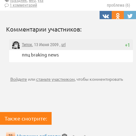
праздник
,
мер
,
уха
1 комментарий
проблема (6)
Комментарии участников:
Типок
, 13 Июня 2009 ,
url
+1
ппц braking news
Войдите
или
станьте участником
, чтобы комментировать
Также смотрите:
Мурашки забегали
21