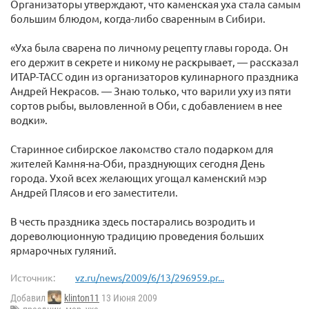
Организаторы утверждают, что каменская уха стала самым
большим блюдом, когда-либо сваренным в Сибири.
«Уха была сварена по личному рецепту главы города. Он
его держит в секрете и никому не раскрывает, — рассказал
ИТАР-ТАСС один из организаторов кулинарного праздника
Андрей Некрасов. — Знаю только, что варили уху из пяти
сортов рыбы, выловленной в Оби, с добавлением в нее
водки».
Старинное сибирское лакомство стало подарком для
жителей Камня-на-Оби, празднующих сегодня День
города. Ухой всех желающих угощал каменский мэр
Андрей Плясов и его заместители.
В честь праздника здесь постарались возродить и
дореволюционную традицию проведения больших
ярмарочных гуляний.
Источник:
vz.ru/news/2009/6/13/296959.pr...
Добавил
klinton11
13 Июня 2009