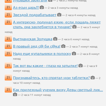
— 2 часа 2 минуты назад
Аз есьм царь!!!
21
— 2 часа 3 минуты назад
Звездой подрабатывает
21
— 2 часа 4 минуты назад
А интересно- подумал ежик- если лошадь ляжет
21
спать, она захлебнется в тумане?
— 2 часа 5 минут
назад
Вьетнамская Золушка
21
— 2 часа 6 минут назад
В правый ряд с@ би с@ка!
21
— 2 часа 7 минут назад
Надо еще купальники в полоску
21
— 2 часа 8 минут
назад
Так вот вы какие - глаза на затылке!
21
— 2 часа 9
минут назад
Признавайтесь, кто спрятал мои таблетки?
21
— 2
часа 10 минут назад
Как прилежный ученик вижу Девы светлый лик...
21
— 2 часа 11 минут назад