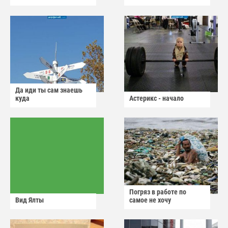
Да иди ты сам знаешь
куда
Астерикс - начало
Погряз в работе по
Вид Ялты
самое не хочу