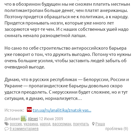
что в обозримом будущем мы не сможем платить местным
политикантропам больше денег, чем платят американцы.
Поэтому придется обращаться не к политикам, а к народу.
Придется промывать мозги, которые уже много лет
засоряются черт-те чем. И с наших собственных ушей надо
снимать немало разноцветной лапши.
Но само по себе строительство антироссийского барьера
уже говорит о том, что дружить выгодно. Потому что нужны
очень большие усилия, чтобы заставить людей забыть об
очевидной выгоде.
Думаю, что в русских республиках — Белоруссии, России и
Украине — пропагандистские барьеры довольно скоро
удастся преодолеть. С нерусскими будет сложнее, но и тут
ситуация, я думаю, нормализуется…
Источник:
tsn.ua/ru/analitika/znatok-vas...
Добавил
Alexei
12 Июня 2009
россия
,
украина
,
народ
,
вассерман
,
покупать
Раша
9 комментариев
проблема (9)