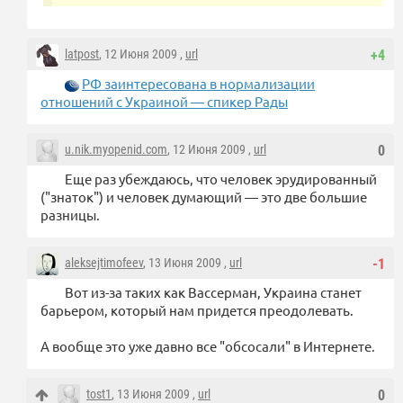
latpost
, 12 Июня 2009 ,
url
+4
РФ заинтересована в нормализации
отношений с Украиной — спикер Рады
u.nik.myopenid.com
, 12 Июня 2009 ,
url
0
Еще раз убеждаюсь, что человек эрудированный
("знаток") и человек думающий — это две большие
разницы.
aleksejtimofeev
, 13 Июня 2009 ,
url
-1
Вот из-за таких как Вассерман, Украина станет
барьером, который нам придется преодолевать.
А вообще это уже давно все "обсосали" в Интернете.
tost1
, 13 Июня 2009 ,
url
0