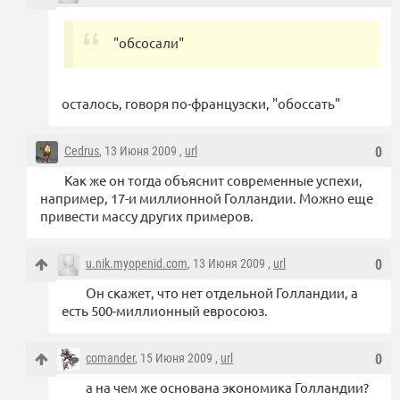
"обсосали"
осталось, говоря по-французски, "обоссать"
Cedrus
, 13 Июня 2009 ,
url
0
Как же он тогда объяснит современные успехи,
например, 17-и миллионной Голландии. Можно еще
привести массу других примеров.
u.nik.myopenid.com
, 13 Июня 2009 ,
url
0
Он скажет, что нет отдельной Голландии, а
есть 500-миллионный евросоюз.
comander
, 15 Июня 2009 ,
url
0
а на чем же основана экономика Голландии?