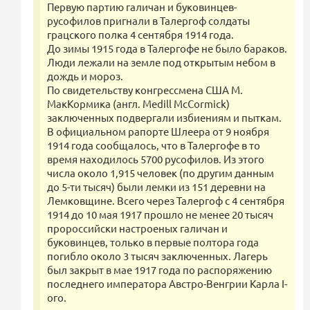
Первую партию галичан и буковинцев-
русофилов пригнали в Талергоф солдаты
грацского полка 4 сентября 1914 года.
До зимы 1915 года в Талергофе не было бараков.
Люди лежали на земле под открытым небом в
дождь и мороз.
По свидетельству конгрессмена США М.
МакКормика (англ. Medill McCormick)
заключенных подвергали избиениям и пыткам.
В официальном рапорте Шлеера от 9 ноября
1914 года сообщалось, что в Талергофе в то
время находилось 5700 русофилов. Из этого
числа около 1,915 человек (по другим данным
до 5-ти тысяч) были лемки из 151 деревни на
Лемковщине. Всего через Талергоф с 4 сентября
1914 до 10 мая 1917 прошло не менее 20 тысяч
пророссийски настроеных галичан и
буковинцев, только в первые полтора года
погибло около 3 тысяч заключенных. Лагерь
был закрыт в мае 1917 года по распоряжению
последнего императора Австро-Венгрии Карла I-
ого.