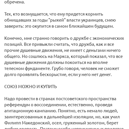
обречена.
Тех, кто возмущается, что ему придется кормить
обнищавших за годы "рыжей" власти украинцев, смею
заверить: это окупится в самом ближайшем будущем.
Конечно, мне странно говорить о дружбе с экономических
позиций. Все привыкли считать, что дружба, как и все
прочие душевные движения, не имеет с деньгами ничего
общего. Но сошлюсь на Маркса, который показал, что все
душевные движения должны покоиться на вполне
телесном фундаменте. Грубо говоря, человек не сможет
долго проявлять бескорыстие, если у него нет денег.
СОЮЗ МОЖНО И КУПИТЬ
Надо провести в странах постсоветского пространства
референдум о воссоединении, естественно, проведя
агитационную кампанию. Понятно, есть немало людей,
заинтересованных в дальнейшей изоляции, но, как учил
Филипп Македонский, осел, груженный золотом, берет
любую крепость. Поэтому особо непримиримых придется