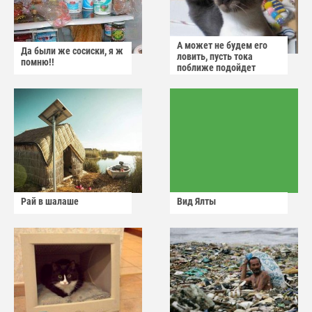
А может не будем его
Да были же сосиски, я ж
ловить, пусть тока
помню!!
поближе подойдет
Рай в шалаше
Вид Ялты