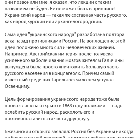
они позвонили мне, я сказал, что лекции с таким
названием не будет. Ее не может быть в принципе!
Украинский народ — такая же составная часть русского,
как народ курский или архангелогородский.
Сама идея "украинского народа" разработана полтора
века назад противниками России. На воплощение этой
идеи положено много сил и человеческих жизней.
Например, Австрийская империя после полувека
усиленного заболачивания мозгов жителям Галичины
вынуждена была просто уничтожить большую часть
русского населения в концлагерях. Причем самый
известный среди них Тарельгоф мало чем уступал
Освенциму.
Цель формирования украинского народа тоже была
провозглашена открыто в 1863 году поляками — надо
ослабить русский народ, расколоть его и
противопоставить эти части друг другу.
Бжезинский открыто заявлял: Россия без Украины никогда
не будет сильной державой, а потому необходимо изо всех