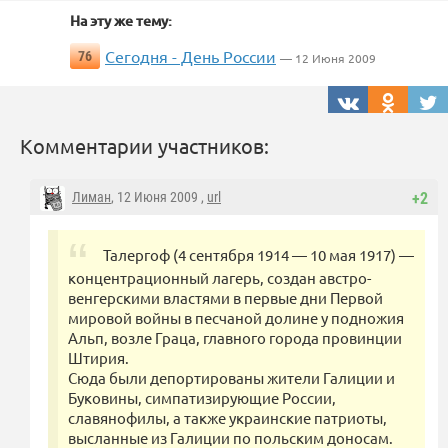
На эту же тему:
Сегодня - День России
76
— 12 Июня 2009
Комментарии участников:
Лиман
, 12 Июня 2009 ,
url
+2
Талергоф (4 сентября 1914 — 10 мая 1917) —
концентрационный лагерь, создан австро-
венгерскими властями в первые дни Первой
мировой войны в песчаной долине у подножия
Альп, возле Граца, главного города провинции
Штирия.
Сюда были депортированы жители Галиции и
Буковины, симпатизирующие России,
славянофилы, а также украинские патриоты,
высланные из Галиции по польским доносам.