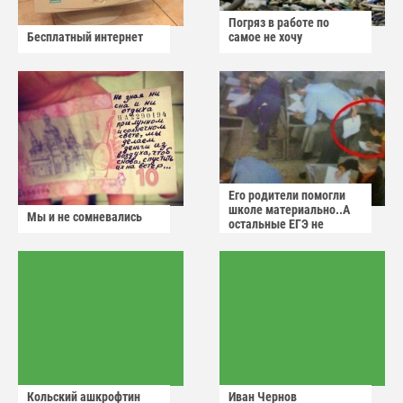
Погряз в работе по
Бесплатный интернет
самое не хочу
Его родители помогли
школе материально..А
Мы и не сомневались
остальные ЕГЭ не
сдадут
Кольский ашкрофтин
Иван Чернов