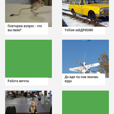
Повторяю вопрос - что
вы пили?
Yellow subДРИЗИН
Да иди ты сам знаешь
Работа мечты
куда