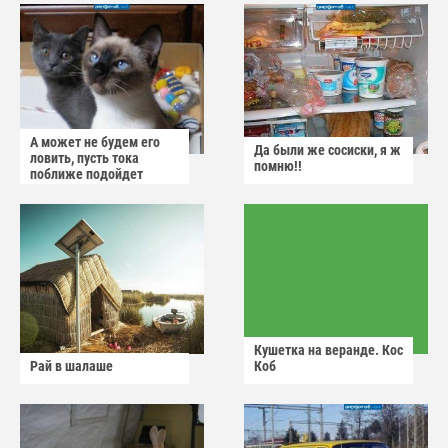
А может не будем его
Да были же сосиски, я ж
ловить, пусть тока
помню!!
поближе подойдет
Кушетка на веранде. Кос
Рай в шалаше
Коб