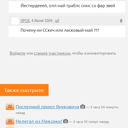
Йестердееей, олл май траблс симс со фар эвей
ОРСК
, 4 Июня 2009 ,
url
0
Почему ни ССкеч или ласковый-май ???
Войдите
или
станьте участником
, чтобы комментировать
Также смотрите:
Последний приют Януковича
22
— 3 часа 54 минуты
назад
Нелегал из Мексики!
22
— 3 часа 55 минут назад