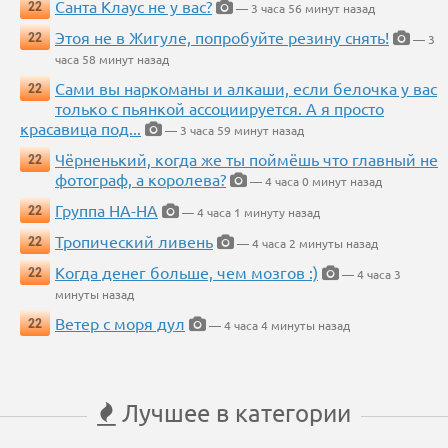
Санта Клаус не у вас?
22
— 3 часа 56 минут назад
Этоя не в Жигуле, попробуйте резину снять!
22
— 3
часа 58 минут назад
Сами вы наркоманы и алкаши, если белочка у вас
22
только с пьянкой ассоциируется. А я просто
красавица под...
— 3 часа 59 минут назад
Чёрненький, когда же ты поймёшь что главный не
22
фотограф, а королева?
— 4 часа 0 минут назад
Группа НА-НА
22
— 4 часа 1 минуту назад
Тропический ливень
22
— 4 часа 2 минуты назад
Когда денег больше, чем мозгов :)
22
— 4 часа 3
минуты назад
Ветер с моря дул
22
— 4 часа 4 минуты назад
Лучшее в категории