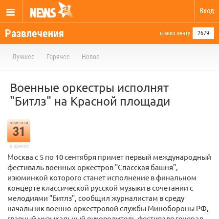
Вход
Развлечения
в мою ленту
2679
Лучшее
Горячее
Новое
Военные оркестры исполнят
"Битлз" на Красной площади
отметили
31
в архиве
Москва с 5 по 10 сентября примет первый международный
фестиваль военных оркестров "Спасская башня",
изюминкой которого станет исполнение в финальном
концерте классической русской музыки в сочетании с
мелодиями "Битлз", сообщил журналистам в среду
начальник военно-оркестровой службы Минобороны РФ,
главный музыкальный руководитель фестиваля генерал-