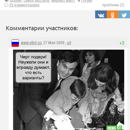
здание
,
самое высокое
,
мишико жжот
Грузия
20 комментариев
проблема (2)
Комментарии участников:
www.plint.us
, 27 Мая 2009 ,
url
+3