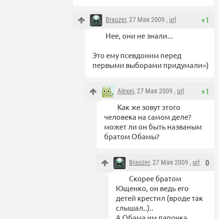
Brauzer
, 27 Мая 2009 ,
url
+1
Нее, они не знали...
Это ему псевдоним перед
первыми выборами придумали=)
Alexei
, 27 Мая 2009 ,
url
+1
Как же зовут этого
человека на самом деле?
может ли он быть названым
братом Обамы?
Brauzer
, 27 Мая 2009 ,
url
0
Скорее братом
Ющенко, он ведь его
детей крестил (вроде так
слышал..)..
А Обама им папочка,