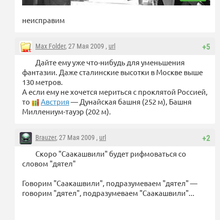
неисправим
Max Folder
, 27 Мая 2009 ,
url
+5
Дайте ему уже что-нибудь для уменьшения
фантазии. Даже сталинские высотки в Москве выше
130 метров.
А если ему не хочется мериться с проклятой Россией,
то
Австрия
— Дунайская башня (252 м), Башня
Миллениум-тауэр (202 м).
Brauzer
, 27 Мая 2009 ,
url
+2
Скоро "Саакашвили" будет рифмоваться со
словом "дятел"
Говорим "Саакашвили", подразумеваем "дятел" —
говорим "дятел", подразумеваем "Саакашвили"...