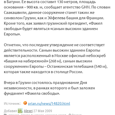
в Батуми. Ее высота составит 130 метров, площадь
основания – 900 кв. м, сообщает агентство GHN. По словам
Саакашвили, данное сооружение станет таким же
символом Грузии, как и Эйфелева башня для Франции.
Кроме того, как заявил грузинский президент, «Факел
свободы» будет являться «самым высоким зданием
Европы».
Отметим, что последнее утверждение не соответствует
действительности. Самым высоким зданием Европы
является расположенный в Москве офисный небоскреб
«Башня на набережной» (268 м), самым высоким
сооружением Европы – Останкинская телебашня (540 м),
которая также находится в столице России.
Вчера в Грузии состоялось празднование Дня
независимости, в рамках которого и был заложен
фундамент «Факела свободы».
Источник:
prian.ru/news/14820.html
Добавил
Alexei
27 Мая 2009