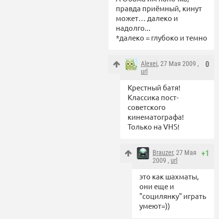
правда приёмный, кинут
может… далеко и
надолго...
*далеко = глубоко и темно
Alexei
, 27 Мая 2009 ,
0
url
Крестный батя!
Классика пост-
советского
кинематографа!
Только на VHS!
Brauzer
, 27 Мая
+1
2009 ,
url
это как шахматы,
они еще и
"социлянку" играть
умеют=))