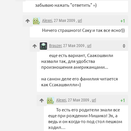
забываю нажать "ответить" =)
Alexei
, 27 Мая 2009 ,
url
+1
Ничего страшного! Саку и так все ясно!))
Brauzer
, 27 Мая 2009 ,
url
0
еще есть вариант, Саакошвили
назвали так, для удобства
произношения американцами...
на самом деле его фамилия читается
как Ссакашвилли=)
Alexei
, 27 Мая 2009 ,
url
+1
То есть его родители знали все
еще при рождении Мишико! Эх, а
ведь и он когда-то под стол пешком
ходил…