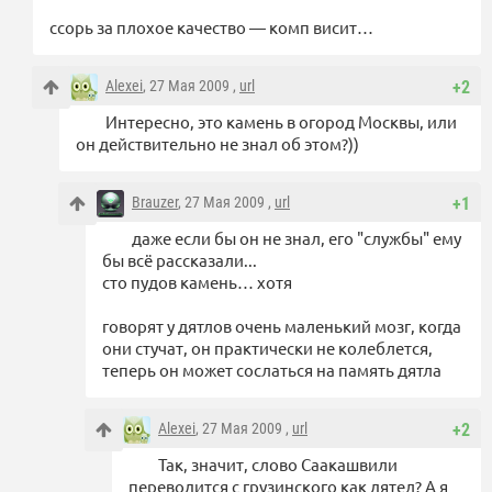
ссорь за плохое качество — комп висит…
Alexei
, 27 Мая 2009 ,
url
+2
Интересно, это камень в огород Москвы, или
он действительно не знал об этом?))
Brauzer
, 27 Мая 2009 ,
url
+1
даже если бы он не знал, его "службы" ему
бы всё рассказали...
сто пудов камень… хотя
говорят у дятлов очень маленький мозг, когда
они стучат, он практически не колеблется,
теперь он может сослаться на память дятла
Alexei
, 27 Мая 2009 ,
url
+2
Так, значит, слово Саакашвили
переводится с грузинского как дятел? А я