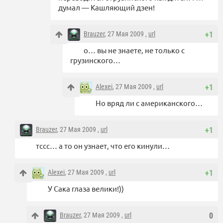
думал — Кашляющий дзен!
Brauzer
, 27 Мая 2009 ,
url
+1
о… вы не знаете, не только с
грузинского…
Alexei
, 27 Мая 2009 ,
url
+1
Но вряд ли с американского…
Brauzer
, 27 Мая 2009 ,
url
+1
тссс… а то он узнает, что его кинули…
Alexei
, 27 Мая 2009 ,
url
+1
У Сака глаза велики!))
Brauzer
, 27 Мая 2009 ,
url
0