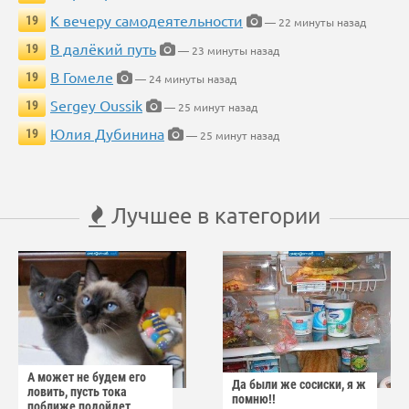
К вечеру самодеятельности
19
— 22 минуты назад
В далёкий путь
19
— 23 минуты назад
В Гомеле
19
— 24 минуты назад
Sergey Oussik
19
— 25 минут назад
Юлия Дубинина
19
— 25 минут назад
Лучшее в категории
А может не будем его
Да были же сосиски, я ж
ловить, пусть тока
помню!!
поближе подойдет