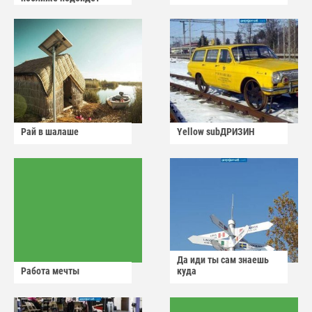
Рай в шалаше
Yellow subДРИЗИН
Да иди ты сам знаешь
Работа мечты
куда