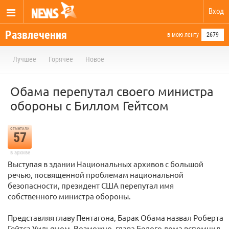
Вход
Развлечения
в мою ленту
2679
Лучшее
Горячее
Новое
Обама перепутал своего министра
обороны с Биллом Гейтсом
отметили
57
в архиве
Выступая в здании Национальных архивов с большой
речью, посвященной проблемам национальной
безопасности, президент США перепутал имя
собственного министра обороны.
Представляя главу Пентагона, Барак Обама назвал Роберта
Гейтса Уильямом. Возможно, глава Белого дома вспомнил