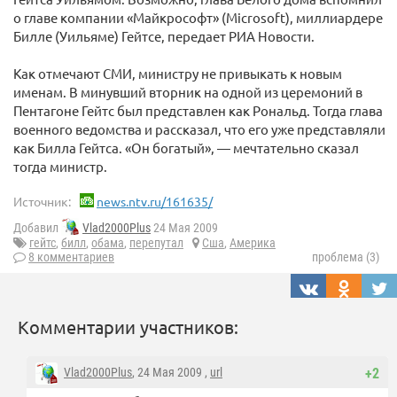
о главе компании «Майкрософт» (Microsoft), миллиардере
Билле (Уильяме) Гейтсе, передает РИА Новости.
Как отмечают СМИ, министру не привыкать к новым
именам. В минувший вторник на одной из церемоний в
Пентагоне Гейтс был представлен как Рональд. Тогда глава
военного ведомства и рассказал, что его уже представляли
как Билла Гейтса. «Он богатый», — мечтательно сказал
тогда министр.
Источник:
news.ntv.ru/161635/
Добавил
Vlad2000Plus
24 Мая 2009
гейтс
,
билл
,
обама
,
перепутал
Сша
,
Америка
8 комментариев
проблема (3)
Комментарии участников:
Vlad2000Plus
, 24 Мая 2009 ,
url
+2