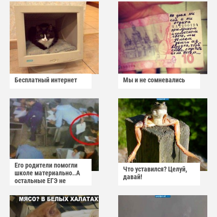
Бесплатный интернет
Мы и не сомневались
Его родители помогли
Что уставился? Целуй,
школе материально..А
давай!
остальные ЕГЭ не
сдадут