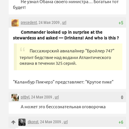
Не узнал Обама своего министра… Богатым тот
будет!
precedent
, 24 Мая 2009 ,
url
+5
Commander looked up in surprise at the
stewardess and asked — Drinkens! And who is this ?
Пассажирский авиалайнер "Бройлер 747"
терпит бедствие над водами Атлантического
океана в течении 325 серий.
"Каламбур Пикчерз" представляет: "Крутое пике"
pitbyl
, 24 Мая 2009 ,
url
0
А может это бессознательная оговорочка
dkonst
, 24 Мая 2009 ,
url
+6