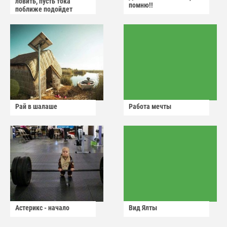
ловить, пусть тока
помню!!
поближе подойдет
Рай в шалаше
Работа мечты
Астерикс - начало
Вид Ялты