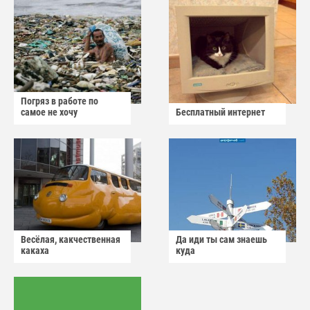
Погряз в работе по
самое не хочу
Бесплатный интернет
Весёлая, какчественная
Да иди ты сам знаешь
какаха
куда