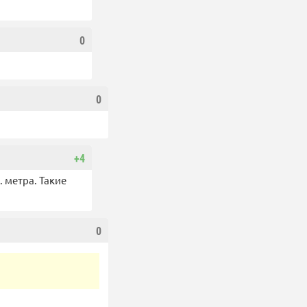
0
0
+4
 метра. Такие
0