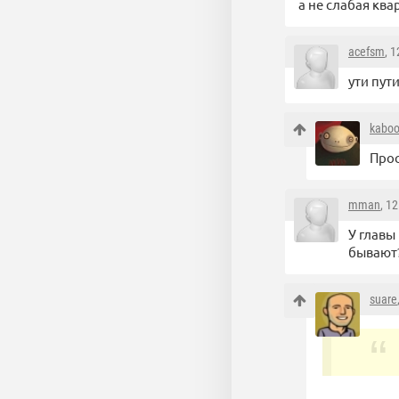
а не слабая кв
acefsm
, 
ути пут
kabo
Прос
mman
, 1
У главы
бывают
suare