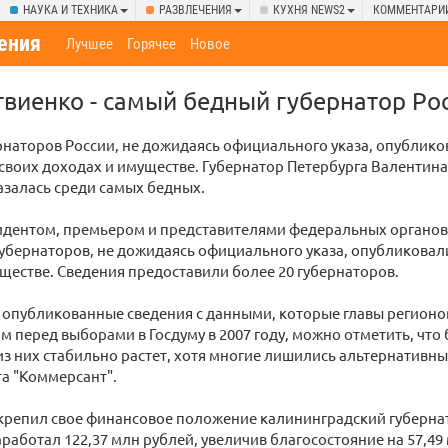
НАУКА И ТЕХНИКА
РАЗВЛЕЧЕНИЯ
КУХНЯ NEWS2
КОММЕНТАРИ
ения
Лучшее
Горячее
Новое
виенко - самый бедный губернатор Ро
рнаторов России, не дожидаясь официального указа, опублико
своих доходах и имуществе. Губернатор Петербурга Валентина
залась среди самых бедных.
идентом, премьером и представителями федеральных органов
губернаторов, не дожидаясь официального указа, опубликовал
ществе. Сведения предоставили более 20 губернаторов.
 опубликованные сведения с данными, которые главы регионо
 перед выборами в Госдуму в 2007 году, можно отметить, что
з них стабильно растет, хотя многие лишились альтернативны
та "Коммерсант".
крепил свое финансовое положение калининградский губернат
заработал 122,37 млн рублей, увеличив благосостояние на 57,49