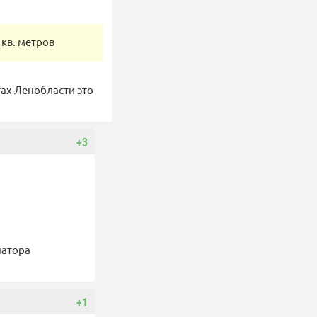
 кв. метров
стах Ленобласти это
+3
натора
+1