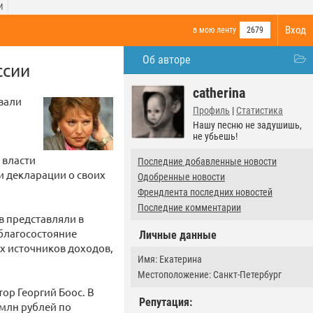
И
Вход
в мою ленту
2679
Об авторе
ссии
catherina
вали
Профиль
|
Статистика
Нашу песню не задушишь,
не убьешь!
 власти
Последние добавленные новости
и декларации о своих
Одобренные новости
Френдлента последних новостей
Последние комментарии
в представляли в
 благосостояние
Личные данные
х источников доходов,
Имя: Екатерина
Местоположение: Санкт-Петербург
ор Георгий Боос. В
Репутация:
 млн рублей по