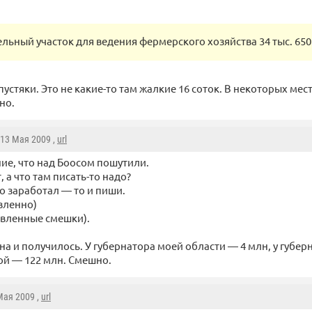
льный участок для ведения фермерского хозяйства 34 тыс. 650
 пустяки. Это не какие-то там жалкие 16 соток. В некоторых ме
но.
 13 Мая 2009 ,
url
е, что над Боосом пошутили.
, а что там писать-то надо?
то заработал — то и пиши.
ивленно)
давленные смешки).
на и получилось. У губернатора моей области — 4 млн, у губер
й — 122 млн. Смешно.
 Мая 2009 ,
url