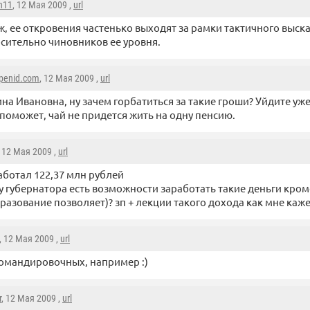
on11
, 12 Мая 2009 ,
url
ж, ее откровения частенько выходят за рамки тактичного выск
сительно чиновников ее уровня.
penid.com
, 12 Мая 2009 ,
url
на Ивановна, ну зачем горбатиться за такие гроши? Уйдите уже
поможет, чай не придется жить на одну пенсию.
, 12 Мая 2009 ,
url
аботал 122,37 млн рублей
 у губернатора есть возможности заработать такие деньги кром
бразование позволяет)? зп + лекции такого дохода как мне каж
, 12 Мая 2009 ,
url
омандировочных, например :)
r
, 12 Мая 2009 ,
url