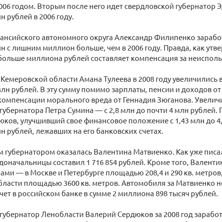
006 годом. Вторым после него идет свердловской губернатор Э
н рублей в 2006 году.
ансийского автономного округа Александр Филипенко заработа
ин с лишним миллион больше, чем в 2006 году. Правда, как утв
 больше миллиона рублей составляет компенсация за неисполь
Кемеровской области Амана Тулеева в 2008 году увеличились вд
 млн рублей. В эту сумму помимо зарплаты, пенсии и доходов о
компенсации морального вреда от Геннадия Зюганова. Увелич
губернатора Петра Сумина — с 2,8 млн до почти 4 млн рублей.
ков, улучшивший свое финансовое положение с 1,43 млн до 4,
н рублей, лежавших на его банковских счетах.
губернатором оказалась Валентина Матвиенко. Как уже писа
доначальницы составил 1 716 854 рублей. Кроме того, Валент
ами — в Москве и Петербурге площадью 208,4 и 290 кв. метров,
ласти площадью 3600 кв. метров. Автомобиля за Матвиенко н
счет в российском банке в сумме 2 миллиона 898 тысяч рублей.
 губернатор Ленобласти Валерий Сердюков за 2008 год заработа