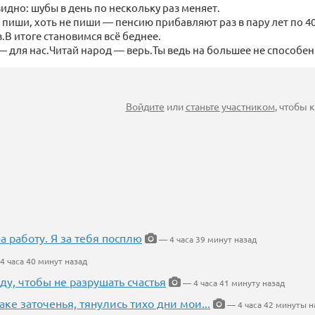
 видно: шубы в день по нескольку раз меняет.
ь пиши, хоть не пиши — пенсию прибавляют раз в пару лет по 40
з.В итоге становимся всё беднее.
— для нас.Читай народ — верь.Ты ведь на большее не способен
Войдите
или
станьте участником
, чтобы
на работу. Я за тебя посплю
— 4 часа 39 минут назад
4 часа 40 минут назад
ду, чтобы не разрушать счастья
— 4 часа 41 минуту назад
аке заточенья, тянулись тихо дни мои...
— 4 часа 42 минуты н