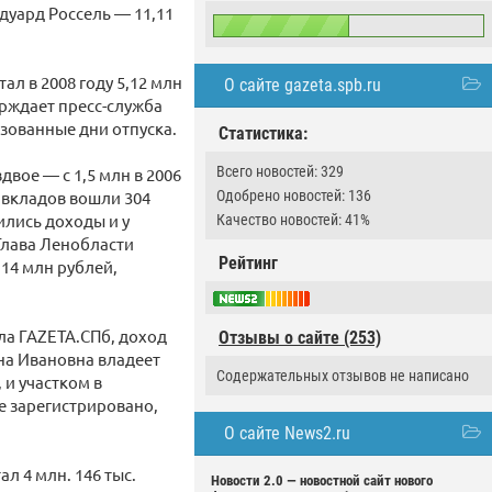
дуард Россель — 11,11
л в 2008 году 5,12 млн
О сайте gazeta.spb.ru
ерждает пресс-служба
зованные дни отпуска.
Статистика:
Всего новостей: 329
вое — с 1,5 млн в 2006
т вкладов вошли 304
Одобрено новостей: 136
ились доходы и у
Качество новостей: 41%
 Глава Ленобласти
Рейтинг
14 млн рублей,
ла ГАZЕТА.СПб, доход
Отзывы о сайте (253)
ина Ивановна владеет
Содержательных отзывов не написано
 и участком в
е зарегистрировано,
О сайте News2.ru
л 4 млн. 146 тыс.
Новости 2.0 — новостной сайт нового