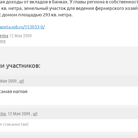
ая доходы от вкладов в банках. У главы региона в собственнос
кв. метра, земельный участок для ведения фермерского хозяйст
 с домом площадью 293 кв. метра.
azeta.spb.ru/153033-0/
erina
12 Мая 2009
иев
и участников:
 Мая 2009 ,
url
самая наглая
rina
, 12 Мая 2009 ,
url
я стаканистая)