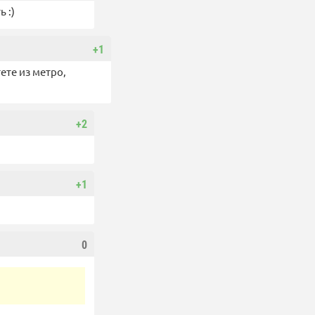
 :)
+1
ете из метро,
+2
+1
0