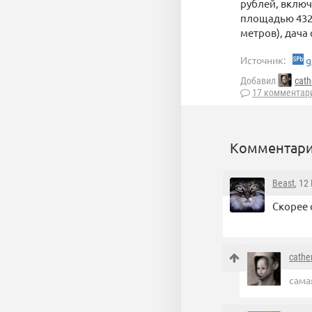
рублей, включ
площадью 432 
метров), дача
Источник:
g
Добавил
cath
17 комментар
Комментари
Beast
, 12
Скорее 
cathe
сама