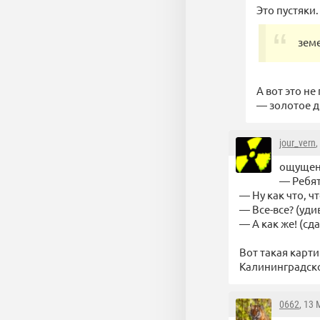
Это пустяки.
земе
А вот это не
— золотое д
jour_vern
,
ощущени
— Ребят
— Ну как что, ч
— Все-все? (уд
— А как же! (с
Вот такая карти
Калининградско
0662
, 13