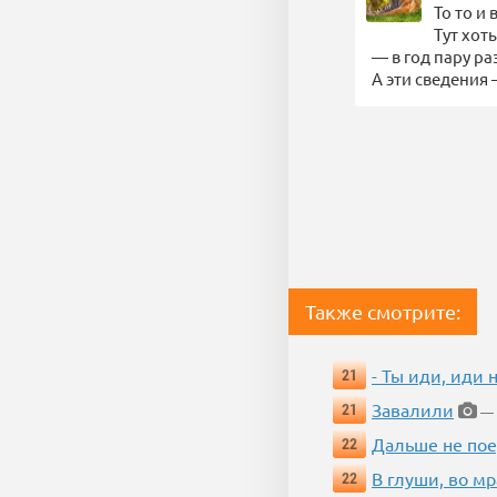
То то и
Тут хот
— в год пару ра
А эти сведения 
Также смотрите:
- Ты иди, иди 
21
Завалили
21
— 
Дальше не пое
22
В глуши, во мр
22