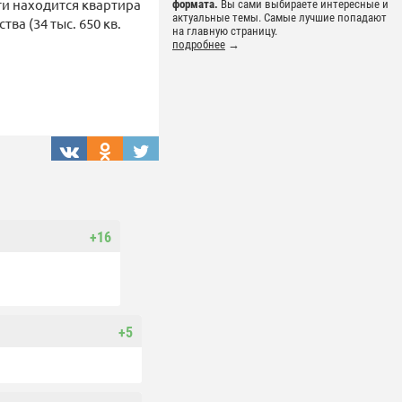
ти находится квартира
формата.
Вы сами выбираете интересные и
актуальные темы. Самые лучшие попадают
ва (34 тыс. 650 кв.
на главную страницу.
подробнее
→
+16
+5