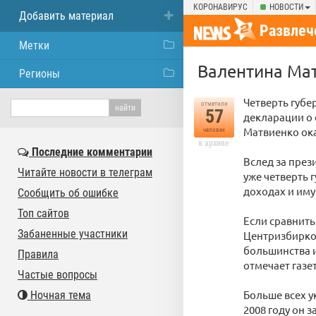
КОРОНАВИРУС
НОВОСТИ
Добавить материал
Развлеч
Метки
Валентина Мат
Регионы
Четверть губе
отметили
57
декларации о 
Матвиенко ока
человек
в архиве
Последние комментарии
Вслед за през
Читайте новости в телеграм
уже четверть 
доходах и иму
Сообщить об ошибке
Топ сайтов
Если сравнить
Забаненные участники
Центризбирком
большинства и
Правила
отмечает газе
Частые вопросы
Больше всех у
Ночная тема
2008 году он 