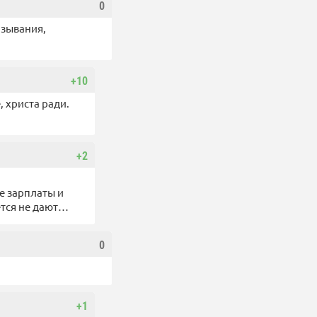
0
азывания,
+10
, христа ради.
+2
е зарплаты и
ется не дают…
0
+1