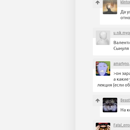
klint
Да у
отно
u.nik.myo
Валенти
Сынуля 
amartyno
>он зар
а какие
лекция (если о
Beast
На к
Fatal_erro