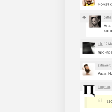
может с
cathe
Ага,
кото
allx
, 12 М
проигра
extrawelt
,
Ужас. Н
blogman
,
290