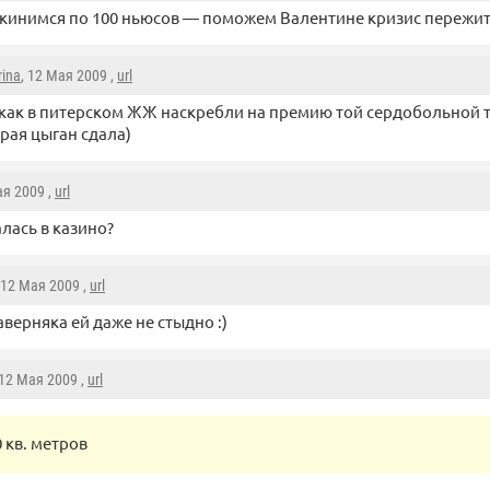
кинимся по 100 ньюсов — поможем Валентине кризис пережить
rina
, 12 Мая 2009 ,
url
 как в питерском ЖЖ наскребли на премию той сердобольной т
рая цыган сдала)
ая 2009 ,
url
лась в казино?
 12 Мая 2009 ,
url
аверняка ей даже не стыдно :)
 12 Мая 2009 ,
url
 кв. метров