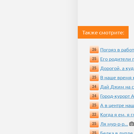
Также смотрите:
Погряз в работ
26
Его родители 
25
Дорогой, а куд
25
В наше время 
25
Дай Джим на с
24
Город-курорт 
24
А в центре наш
25
Когда я ем, я 
22
Ля мур-р-р...
25
Белка в дупле
25