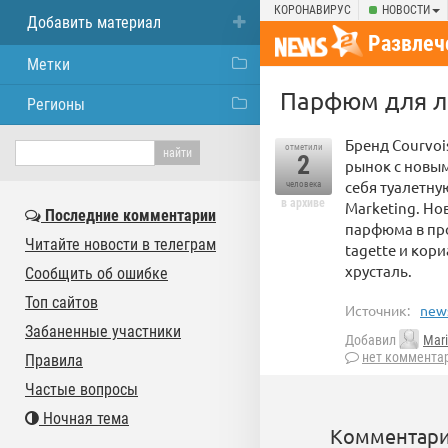
КОРОНАВИРУС
НОВОСТИ
Добавить материал
Развлеч
Метки
Парфюм для л
Регионы
Бренд Courvoi
отметили
2
рынок с новым
себя туалетну
человека
в архиве
Marketing. Но
Последние комментарии
парфюма в про
Читайте новости в телеграм
tagette и кор
хрусталь.
Сообщить об ошибке
Топ сайтов
Источник:
news
Забаненные участники
Добавил
Mar
нет коммента
Правила
Частые вопросы
Ночная тема
Комментари