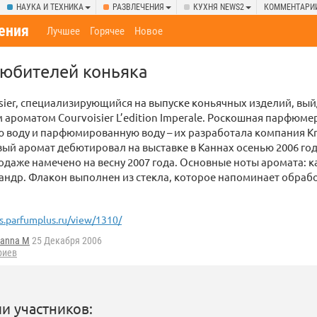
НАУКА И ТЕХНИКА
РАЗВЛЕЧЕНИЯ
КУХНЯ NEWS2
КОММЕНТАРИ
ения
Лучшее
Горячее
Новое
юбителей коньяка
sier, специализирующийся на выпуске коньячных изделий, в
 ароматом Courvoisier L’edition Imperale. Роскошная парфюме
ю воду и парфюмированную воду – их разработала компания Kra
вый аромат дебютировал на выставке в Каннах осенью 2006 год
даже намечено на весну 2007 года. Основные ноты аромата: 
иандр. Флакон выполнен из стекла, которое напоминает обра
.parfumplus.ru/view/1310/
ianna M
25 Декабря 2006
риев
и участников: