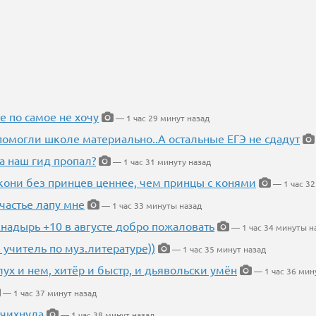
е по самое не хочу
— 1 час 29 минут назад
помогли школе материально..А остальные ЕГЭ не сдадут
а наш гид пропал?
— 1 час 31 минуту назад
кони без принцев ценнее, чем принцы с конями
— 1 час 32
частье лапу мне
— 1 час 33 минуты назад
Анадырь +10 в августе добро пожаловать
— 1 час 34 минуты н
 учитель по муз.литературе))
— 1 час 35 минут назад
глух и нем, хитёр и быстр, и дьявольски умён
— 1 час 36 мин
— 1 час 37 минут назад
 чихнула
— 1 час 38 минут назад