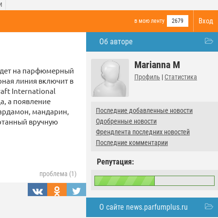
И
Вход
в мою ленту
2679
Об авторе
Marianna M
ыйдет на парфюмерный
Профиль
|
Статистика
рная линия включит в
ft International
а, а появление
кардамон, мандарин,
Последние добавленные новости
ботанный вручную
Одобренные новости
Френдлента последних новостей
Последние комментарии
Репутация:
проблема (1)
О сайте news.parfumplus.ru