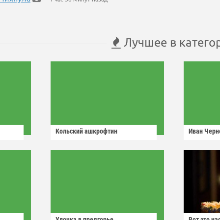
Лучшее в катего
Кольский ашкрофтин
Иван Черн
Улочка в предгорье
Вот это н