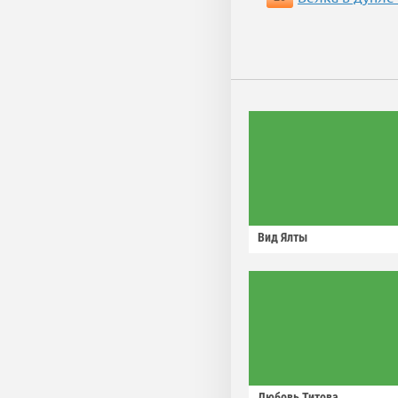
Вид Ялты
Любовь Титова