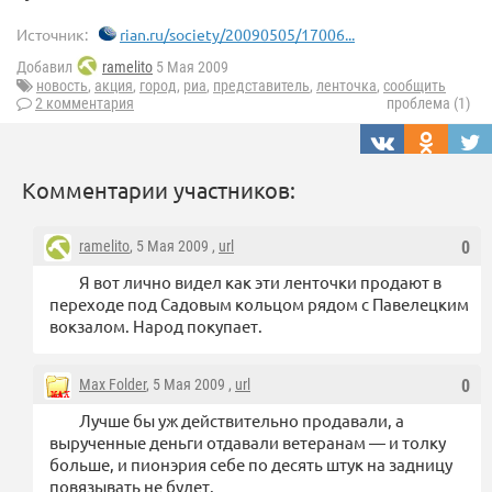
Источник:
rian.ru/society/20090505/17006...
Добавил
ramelito
5 Мая 2009
новость
,
акция
,
город
,
риа
,
представитель
,
ленточка
,
сообщить
2 комментария
проблема (1)
Комментарии участников:
ramelito
, 5 Мая 2009 ,
url
0
Я вот лично видел как эти ленточки продают в
переходе под Садовым кольцом рядом с Павелецким
вокзалом. Народ покупает.
Max Folder
, 5 Мая 2009 ,
url
0
Лучше бы уж действительно продавали, а
вырученные деньги отдавали ветеранам — и толку
больше, и пионэрия себе по десять штук на задницу
повязывать не будет.