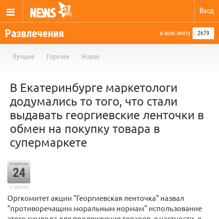
Вход
Развлечения
в мою ленту
2679
Лучшее
Горячее
Новое
В Екатеринбурге маркетологи
додумались то того, что стали
выдавать георгиевские ленточки в
обмен на покупку товара в
супермаркете
отметили
24
в архиве
Оргкомитет акции "Георгиевская ленточка" назвал
"противоречащим моральным нормам" использование
этого символа для продвижения товаров, в частности, в