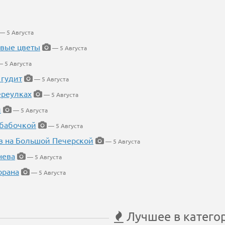
— 5 Августа
евые цветы
— 5 Августа
 5 Августа
 гудит
— 5 Августа
ереулках
— 5 Августа
й
— 5 Августа
 бабочкой
— 5 Августа
в на Большой Печерской
— 5 Августа
нева
— 5 Августа
орана
— 5 Августа
Лучшее в катего