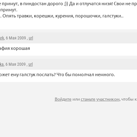
 примут, в пиндостан дорого ;)) Да и отлучатся низя! Свои не 
е примут.
. Опять травки, корешки, курения, порошочки, галстуки..
urk
, 6 Мая 2009 ,
url
афия хорошая
ka
, 6 Мая 2009 ,
url
ожет ему галстук послать? Что бы помолчал немного.
Войдите
или
станьте участником
, чтобы