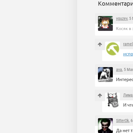
Комментари
vguzev
, 5
Косяк в
ramel
исп
ava
, 5 Ма
Интерес
Лима
И чт
SitterOk
, 
Да нет 