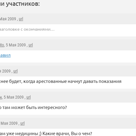
и участников:
 Мая 2009 ,
url
 заголовке с окончаниями…
ito
, 5 Мая 2009 ,
url
равил
я 2009 ,
url
нее будет, когда арестованные начнут давать показания
н
, 5 Мая 2009 ,
url
о там может быть интересного?
6 Мая 2009 ,
url
там уже медицины ;) Какие врачи, Вы о чем?