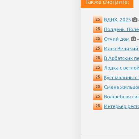
Также смотрите:
ВДНХ, 2023
25
Полдень. Пол
25
Отчий дом
25
—
Илья Великий
25
В Арбатских п
25
Лодка с ветло
25
Куст малины с
25
Смена жильцо
25
Волшебная си
25
Интерьер рест
25