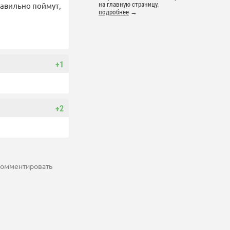
правильно поймут,
на главную страницу.
подробнее
→
+1
+2
 комментировать