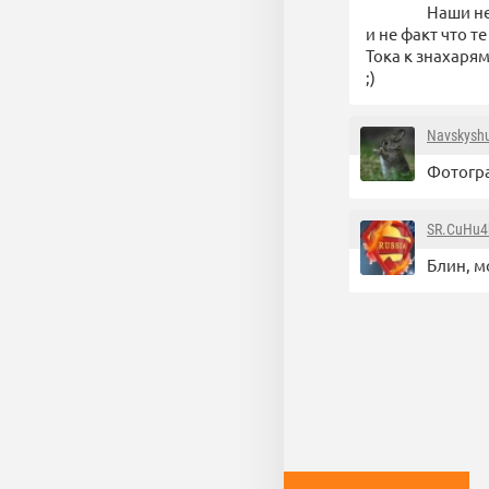
Наши не
и не факт что т
Тока к знахарям
;)
Navskysh
Фотогр
SR.CuHu4
Блин, м