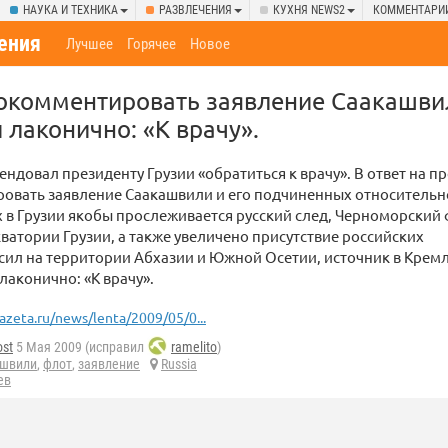
НАУКА И ТЕХНИКА
РАЗВЛЕЧЕНИЯ
КУХНЯ NEWS2
КОММЕНТАРИ
ения
Лучшее
Горячее
Новое
окомментировать заявление Саакашви
 лаконично: «К врачу».
ндовал президенту Грузии «обратиться к врачу». В ответ на п
овать заявление Саакашвили и его подчиненных относительно
х в Грузии якобы прослеживается русский след, Черноморский
кватории Грузии, а также увеличено присутствие российских
ил на территории Абхазии и Южной Осетии, источник в Крем
лаконично: «К врачу».
azeta.ru/news/lenta/2009/05/0...
ost
5 Мая 2009 (исправил
ramelito
)
ашвили
,
флот
,
заявление
Russia
ев