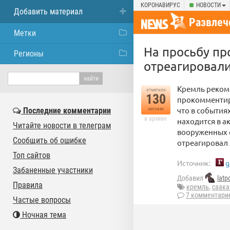
КОРОНАВИРУС
НОВОСТИ
Добавить материал
Развлеч
Метки
На просьбу пр
Регионы
отреагировали
Кремль рекоме
отметили
130
прокомментир
что в события
Последние комментарии
человек
в архиве
находится в а
Читайте новости в телеграм
вооруженных с
Сообщить об ошибке
отреагировал 
Топ сайтов
Источник:
g
Забаненные участники
Добавил
latp
Правила
кремль
,
саак
7 комментари
Частые вопросы
Ночная тема