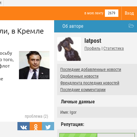
И
Вход
в мою ленту
2679
Об авторе
ли, в Кремле
latpost
Профиль
|
Статистика
росьбу
 того,
 флот
Последние добавленные новости
Одобренные новости
ле
Френдлента последних новостей
Последние комментарии
Личные данные
Имя: Igor
проблема (2)
Репутация: