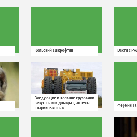
Кольский ашкрофтин
Вести с Р
Следующие в колонне грузовики
везут: насос, домкрат, аптечка,
Фермин Га
аварийный знак