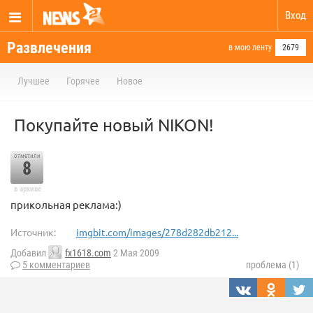
Вход
Развлечения
в мою ленту
2679
Лучшее
Горячее
Новое
Покупайте новый NIKON!
отметили
8
в архиве
прикольная реклама:)
Источник:
imgbit.com/images/278d282db212...
Добавил
fx1618.com
2 Мая 2009
5 комментариев
проблема (1)