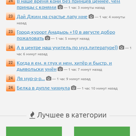
В наше время кони без принцев ценнее, чем
24
принцы с конями
— 1 час 3 минуты назад
Дай Джим на счастье лапу мне
23
— 1 час 4 минуты
назад
Город-курорт Анадырь +10 в августе добро
23
пожаловать
— 1 час 5 минут назад
А в центре наш учитель по муз.литературе))
24
— 1
час 6 минут назад
Когда я ем, я глух и нем, хитёр и быстр, и
22
дьявольски умён
— 1 час 7 минут назад
Ля мур-р-р...
24
— 1 час 9 минут назад
Белка в дупле чихнула
24
— 1 час 10 минут назад
Лучшее в категории