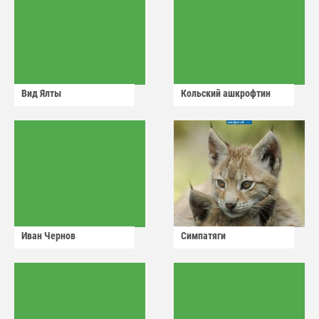
Вид Ялты
Кольский ашкрофтин
Иван Чернов
Симпатяги