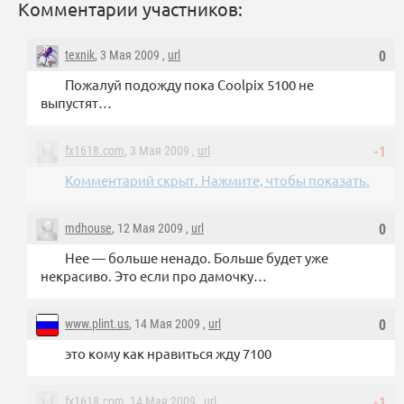
Комментарии участников:
texnik
, 3 Мая 2009 ,
url
0
Пожалуй подожду пока Coolpix 5100 не
выпустят…
fx1618.com
, 3 Мая 2009 ,
url
-1
Комментарий скрыт. Нажмите, чтобы показать.
mdhouse
, 12 Мая 2009 ,
url
0
Нее — больше ненадо. Больше будет уже
некрасиво. Это если про дамочку…
www.plint.us
, 14 Мая 2009 ,
url
0
это кому как нравиться жду 7100
fx1618.com
, 14 Мая 2009 ,
url
-1