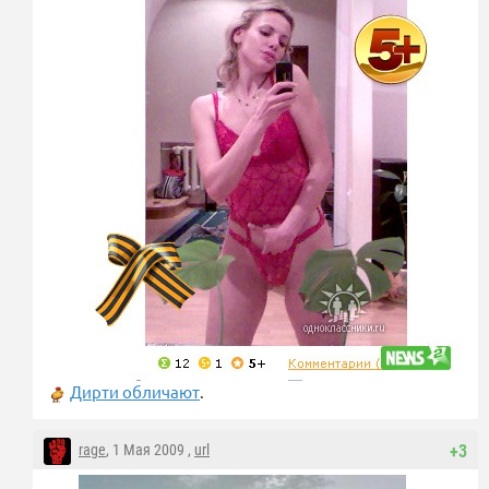
Дирти обличают
.
rage
, 1 Мая 2009 ,
url
+3