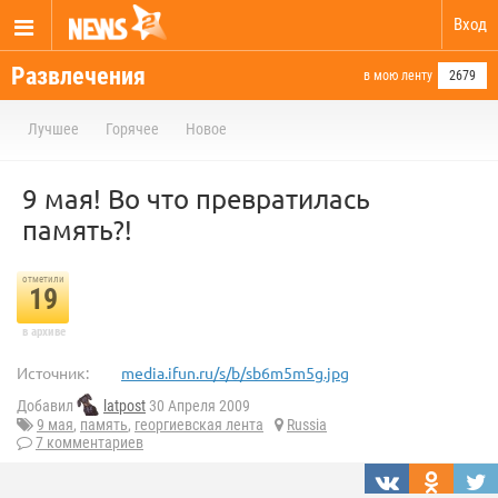
Вход
Развлечения
в мою ленту
2679
Лучшее
Горячее
Новое
9 мая! Во что превратилась
память?!
отметили
19
в архиве
Источник:
media.ifun.ru/s/b/sb6m5m5g.jpg
Добавил
latpost
30 Апреля 2009
9 мая
,
память
,
георгиевская лента
Russia
7 комментариев