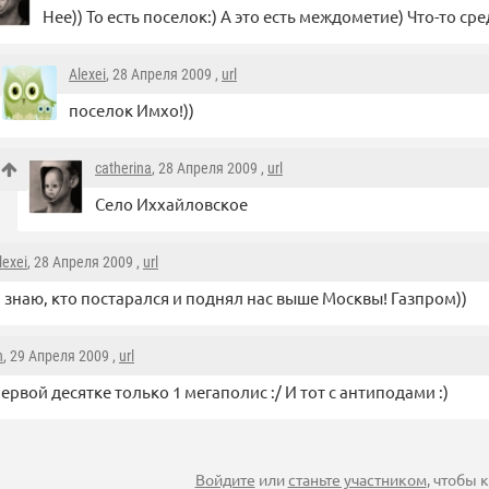
Нее)) То есть поселок:) А это есть междометие) Что-то сре
Alexei
, 28 Апреля 2009 ,
url
поселок Имхо!))
catherina
, 28 Апреля 2009 ,
url
Село Иххайловское
lexei
, 28 Апреля 2009 ,
url
 знаю, кто постарался и поднял нас выше Москвы! Газпром))
h
, 29 Апреля 2009 ,
url
ервой десятке только 1 мегаполис :/ И тот с антиподами :)
Войдите
или
станьте участником
, чтобы