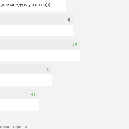
днее между вау и оп-па)))
0
+2
0
+1
 комментировать