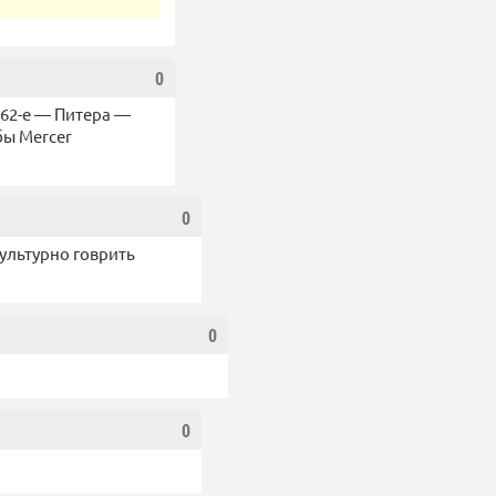
0
162-е — Питера —
бы Mercer
0
культурно говрить
0
0