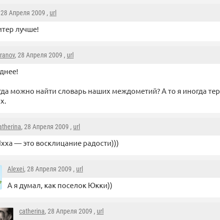
, 28 Апреля 2009 ,
url
итер лучше!
aranov
, 28 Апреля 2009 ,
url
днее!
 гда можно найти словарь наших междометий? А то я иногда те
х.
atherina
, 28 Апреля 2009 ,
url
хха — это восклицание радости)))
Alexei
, 28 Апреля 2009 ,
url
А я думал, как поселок Юкки))
catherina
, 28 Апреля 2009 ,
url