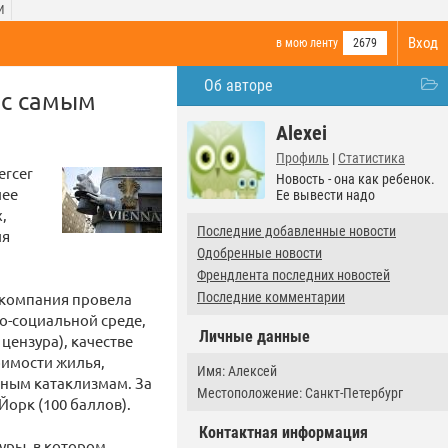
И
Вход
в мою ленту
2679
Об авторе
 с самым
Alexei
Профиль
|
Статистика
ercer
Новость - она как ребенок.
лее
Ее вывести надо
,
Последние добавленные новости
ля
Одобренные новости
Френдлента последних новостей
 компания провела
Последние комментарии
о-социальной среде,
Личные данные
цензура), качестве
оимости жилья,
Имя: Алексей
дным катаклизмам. За
Местоположение: Санкт-Петербург
Йорк (100 баллов).
Контактная информация
уры, в котором