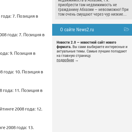
недвижимость в Абхазии, т.к.
приобрести там недвижимость не
гражданину Абхазии — невозможно! При
том очень смущают через чур низкие...
года: 7. Позиция в
О сайте News2.ru
08 года: 7. Позиция в
Новости 2.0 — новостной сайт нового
формата.
Вы сами выбираете интересные и
актуальные темы. Самые лучшие попадают
ода: 9. Позиция в
на главную страницу.
подробнее
→
8 года: 10. Позиция в
8 года: 11. Позиция в
тинге 2008 года: 12.
е 2008 года: 13.