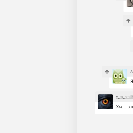
A
Я
v_m_smit
Хм… в п