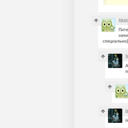
Alexe
Пите
меня
специально)
f
А
п
f
Н