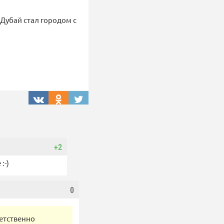
 Дубай стал городом с
+2
:-)
0
ветственно