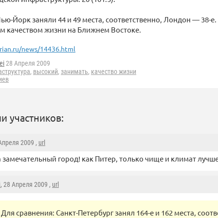
ью-Йорк заняли 44 и 49 места, соответственно, Лондон — 38-е.
м качеством жизни на Ближнем Востоке.
rian.ru/news/14436.html
ei
28 Апреля 2009
аструктура
,
высокий
,
занимать
,
качество жизни
иев
и участников:
 Апреля 2009 ,
url
а замечательный город! как Питер, только чище и климат лучше 
i
, 28 Апреля 2009 ,
url
Для сравнения: Санкт-Петербург занял 164-е и 162 места, соот