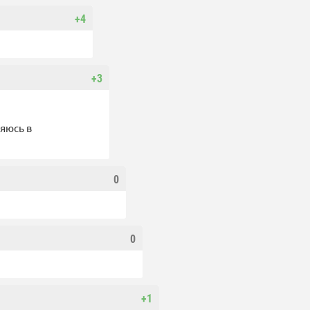
+4
+3
ряюсь в
0
0
+1