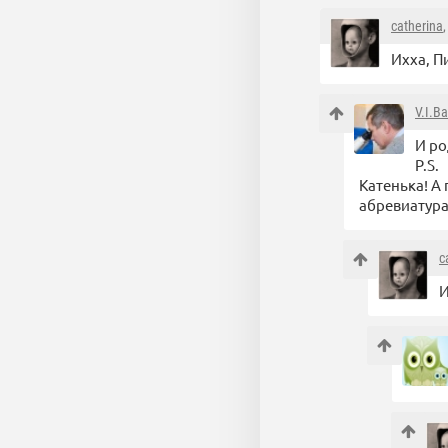
catherina
Ихха, П
V.I.B
И ро
P.S.
Катенька! А
абревиатура
c
И