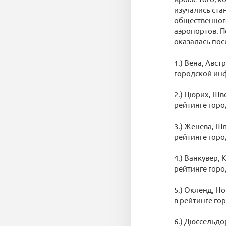
изучались ста
общественного
аэропортов. П
оказалась пос
1.) Вена, Авст
городской инфр
2.) Цюрих, Шве
рейтинге горо
3.) Женева, Шв
рейтинге горо
4.) Ванкувер, 
рейтинге горо
5.) Окленд, Но
в рейтинге гор
6.) Дюссельдор