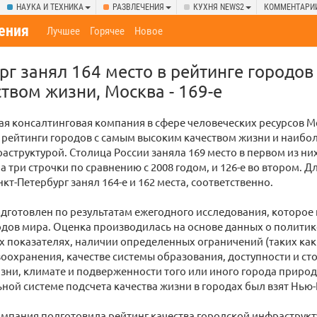
НАУКА И ТЕХНИКА
РАЗВЛЕЧЕНИЯ
КУХНЯ NEWS2
КОММЕНТАРИ
ения
Лучшее
Горячее
Новое
рг занял 164 место в рейтинге городов
твом жизни, Москва - 169-е
 консалтинговая компания в сфере человеческих ресурсов M
рейтинги городов с самым высоким качеством жизни и наибо
аструктурой. Столица России заняла 169 место в первом из них
а три строчки по сравнению с 2008 годом, и 126-е во втором. Д
кт-Петербург занял 164-е и 162 места, соответственно.
дготовлен по результатам ежегодного исследования, которое
одов мира. Оценка производилась на основе данных о политик
 показателях, наличии определенных ограничений (таких как 
оохранения, качестве системы образования, доступности и ст
зни, климате и подверженности того или иного города приро
ьной системе подсчета качества жизни в городах был взят Нью-
омпания подготовила рейтинг качества городской инфраструкт