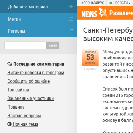
КОРОНАВИРУС
НОВОСТИ
Добавить материал
Развлеч
Метки
Санкт-Петербу
Регионы
высоким качес
Международная
отметили
53
опубликовала 
развитой инфр
Последние комментарии
человека
в архиве
опустившись н
Читайте новости в телеграм
сравнения: Сан
Сообщить об ошибке
Список был по
Топ сайтов
среди 215 гор
Забаненные участники
экономических
Правила
системы здрав
культурной жи
Частые вопросы
основу в балл
Ночная тема
Кроме того, к