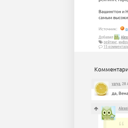
Вашингтон и Н
самым высоки
Источник:
p
Добавил
Alex
рейтинг
,
инфр
15 комментар
Комментари
varya
, 28
да, Вен
Alexe