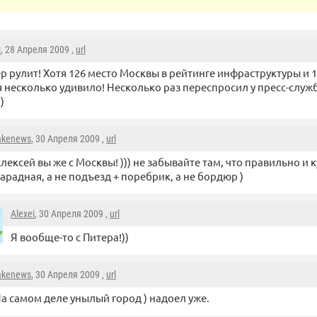
i
, 28 Апреля 2009 ,
url
р рулит! Хотя 126 место Москвы в рейтинге инфраструктуры и 
 несколько удивило! Несколько раз переспросил у пресс-служ
)
akenews
, 30 Апреля 2009 ,
url
лексей вы же с Москвы! ))) не забывайте там, что правильно и 
арадная, а не подъезд + поребрик, а не бордюр )
Alexei
, 30 Апреля 2009 ,
url
Я вообще-то с Питера!))
akenews
, 30 Апреля 2009 ,
url
а самом деле унылый город ) надоел уже.