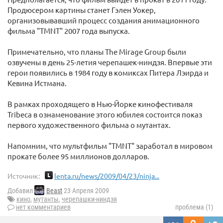
Продюсером картины станет Гэлен Уокер,
организовывавший процесс создания анимационного
фильма "TMNT" 2007 года выпуска.
Примечательно, что планы The Mirage Group были
озвучены в день 25-летия черепашек-ниндзя. Впервые эти
герои появились в 1984 году в комиксах Питера Лэирда и
Кевина Истмана.
В рамках проходящего в Нью-Йорке кинофестиваля
Tribeca в ознаменование этого юбилея состоится показ
первого художественного фильма о мутантах.
Напомним, что мультфильм "TMNT" заработал в мировом
прокате более 95 миллионов долларов.
Источник:
lenta.ru/news/2009/04/23/ninja...
Добавил
Beast
23 Апреля 2009
кино
,
мутанты
,
черепашки-ниндзя
нет комментариев
проблема (1)