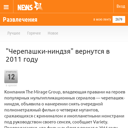
Вход
Развлечения
в мою ленту
2679
Лучшее
Горячее
Новое
"Черепашки-ниндзя" вернутся в
2011 году
отметили
12
в архиве
Компания The Mirage Group, владеющая правами на героев
популярных мультипликационных сериалов — черепашек-
ниндзя, объявила о намерении снять очередной
полнометражный фильм о четверке мутантов,
сражающихся с криминалом и инопланетными монстрами
под руководством своего сенсея, сообщает Variety.
Предполагается, что фильм выйдет в прокат в 2011 году.