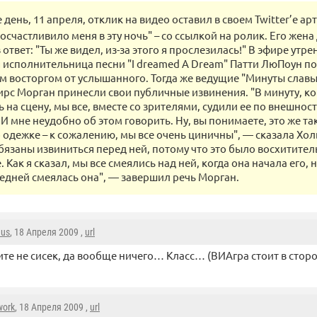
е день, 11 апреля, отклик на видео оставил в своем Twitter’е а
 осчастливило меня в эту ночь" – со ссылкой на ролик. Его жен
 ответ: "Ты же видел, из-за этого я прослезилась!" В эфире утр
 исполнительница песни "I dreamed A Dream" Патти ЛюПоун п
м восторгом от услышанного. Тогда же ведущие "Минуты слав
ирс Морган принесли свои публичные извинения. "В минуту, ко
на сцену, мы все, вместе со зрителями, судили ее по внешност
И мне неудобно об этом говорить. Ну, вы понимаете, это же та
о одежке – к сожалению, мы все очень циничны", — сказала Хол
бязаны извиниться перед ней, потому что это было восхитите
 Как я сказал, мы все смеялись над ней, когда она начала его, 
едней смеялась она", — завершил речь Морган.
.us
, 18 Апреля 2009 ,
url
ите не сисек, да вообще ничего… Класс… (ВИАгра стоит в стор
work
, 18 Апреля 2009 ,
url