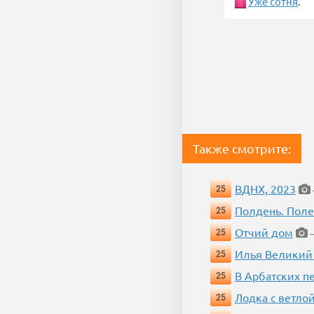
Уже сотня
.
Также смотрите:
ВДНХ, 2023
25
Полдень. Пол
25
Отчий дом
25
—
Илья Великий
25
В Арбатских п
25
Лодка с ветло
25