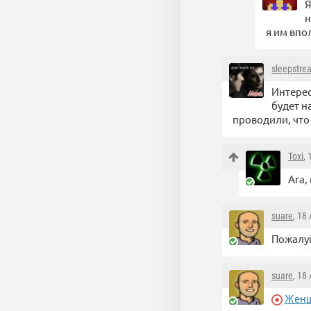
Я
н
я им впо
sleepstre
Интерес
будет н
проводили, что 
Toxi
,
Ага,
suare
, 18
Пожалуй
suare
, 18
Женщи