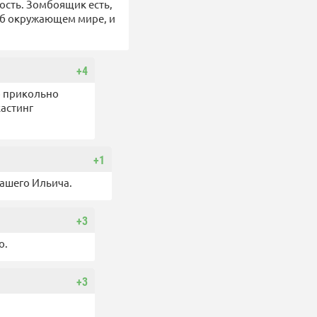
вость. Зомбоящик есть,
об окружающем мире, и
+4
о прикольно
кастинг
+1
нашего Ильича.
+3
о.
+3