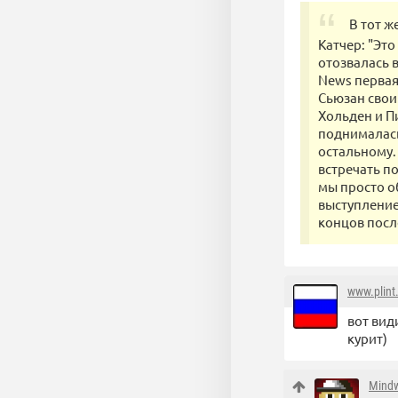
В тот ж
Катчер: "Это
отозвалась в
News первая
Сьюзан свои
Хольден и П
поднималась 
остальному. 
встречать п
мы просто о
выступление.
концов посл
www.plint
вот вид
курит)
Mind