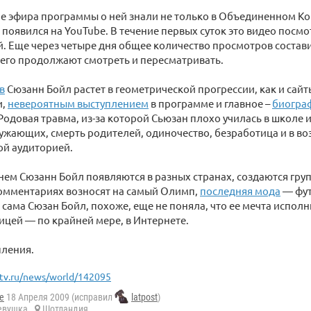
ле эфира программы о ней знали не только в Объединенном Ко
появился на YouTube. В течение первых суток это видео посм
. Еще через четыре дня общее количество просмотров состав
его продолжают смотреть и пересматривать.
в
Сюзанн Бойл растет в геометрической прогрессии, как и сайты
и,
невероятным выступлением
в программе и главное –
биогра
 Родовая травма, из-за которой Сьюзан плохо училась в школе 
жающих, смерть родителей, одиночество, безработица и в во
ой аудиторией.
ем Сюзанн Бойл появляются в разных странах, создаются гру
комментариях возносят на самый Олимп,
последняя мода
— фут
, сама Сюзан Бойл, похоже, еще не поняла, что ее мечта исполн
ицей — по крайней мере, в Интернете.
ления.
tv.ru/news/world/142095
e
18 Апреля 2009 (исправил
latpost
)
евушка
Шотландия