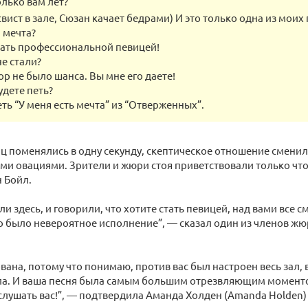
лько вам лет?
свист в зале, Сюзан качает бедрами) И это только одна из моих 
 мечта?
тать профессиональной певицей!
е стали?
ор не было шанса. Вы мне его даете!
удете петь?
еть “У меня есть мечта” из “Отверженных”.
 поменялись в одну секунду, скептическое отношение сменил
ми овациями. Зрители и жюри стоя приветствовали только чт
н Бойл.
ли здесь, и говорили, что хотите стать певицей, над вами все 
то было невероятное исполнение”, — сказал один из членов жю
ована, потому что понимаю, против вас был настроен весь зал,
ла. И ваша песня была самым большим отрезвляющим моменто
слушать вас!”, — подтвердила Аманда Холден (Amanda Holden)