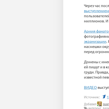
Через час пос
выступлением
пользователей
миллионов. И 
Армия фанато
фотографиям
экранизации
.
насмешки окру
перед огромн
Домены с имен
ей пишут и в 
груди. Правда
известной пев
ВИДЕО
выступ
Источник:
1
Добавил
suar
интерент
,
дер