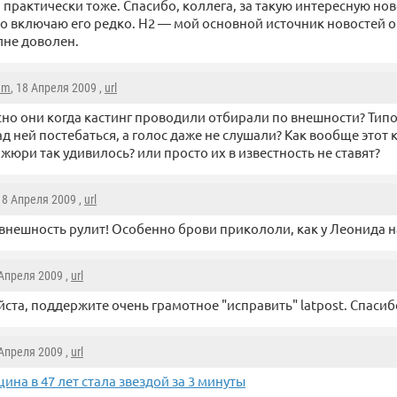
 практически тоже. Спасибо, коллега, за такую интересную но
о включаю его редко. Н2 — мой основной источник новостей 
лне доволен.
am
, 18 Апреля 2009 ,
url
но они когда кастинг проводили отбирали по внешности? Тип
ад ней постебаться, а голос даже не слушали? Как вообще этот 
жюри так удивилось? или просто их в известность не ставят?
 18 Апреля 2009 ,
url
 внешность рулит! Особенно брови прикололи, как у Леонида 
 Апреля 2009 ,
url
ста, поддержите очень грамотное "исправить" latpost. Спасиб
 Апреля 2009 ,
url
на в 47 лет стала звездой за 3 минуты