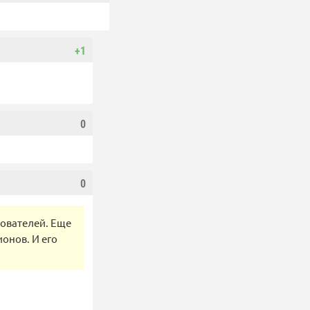
+1
0
0
зователей. Еще
онов. И его