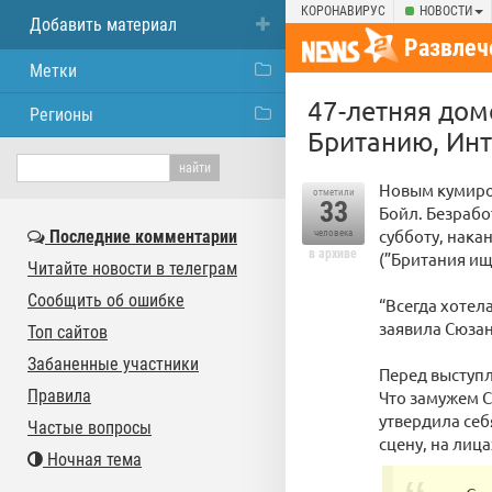
КОРОНАВИРУС
НОВОСТИ
Добавить материал
Развлеч
Метки
47-летняя дом
Регионы
Британию, Инт
Новым кумиром
отметили
33
Бойл. Безрабо
субботу, накан
Последние комментарии
человека
в архиве
(”Британия ищ
Читайте новости в телеграм
Сообщить об ошибке
“Всегда хотел
заявила Сюзан
Топ сайтов
Забаненные участники
Перед выступл
Правила
Что замужем С
утвердила себ
Частые вопросы
сцену, на лиц
Ночная тема