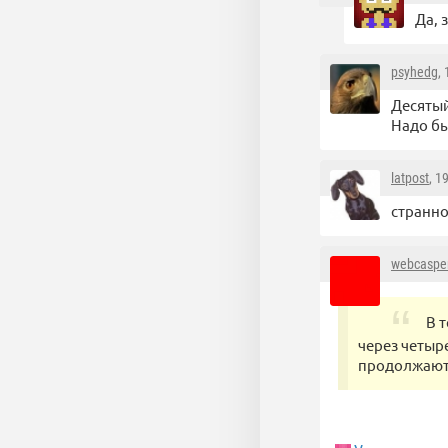
Да, 
psyhedg
,
Десятый
Надо бы
latpost
, 1
странно,
webcaspe
В 
через четыр
продолжают 