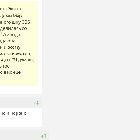
ртист Эштон
а Деми Мур
еннего шоу CBS
оделилась со
ы" Аманда
гда она
и и всему
кой стереотип,
ьден. "Я думаю,
льное
но в конце
+4
оне и нервно
+1