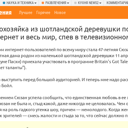
НАУКА И ТЕХНИКА
РАЗВЛЕЧЕНИЯ
КУХНЯ NEWS2
КОММЕНТАРИ
ения
Лучшее
Горячее
Новое
охозяйка из шотландской деревушки п
ернет и весь мир, спев в телевизионно
 интернет-пользователей по всему миру стала 47-летняя Сюз
тная дама родом из маленькой шотландской деревушки 11 апр
уне Пасхи) приехала участвовать в программе Britain’s Got Tale
ет таланты”).
а выступить перед большой аудиторией. И теперь мне надо раск
 Бойл.
ением Сюзан успела сообщить, что единственная любовь в ее
юзан не была и, стыд какой, даже никогда не целовалась. Чем
я на роль гадкого утенка шоу, причем — немолодого. Когда ж
ах зрителей — смесь жалости и стыда за то, что сейчас должно 