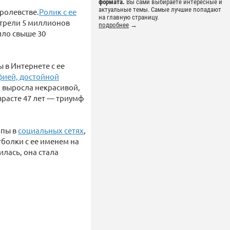
формата.
Вы сами выбираете интересные и
актуальные темы. Самые лучшие попадают
ролевстве.
Ролик с ее
на главную страницу.
отрели 5 миллионов
подробнее
→
ило свыше 30
 в Интернете с ее
фией, достойной
и выросла некрасивой,
зрасте 47 лет — триумф
ппы в
социальных сетях
,
болки с ее именем на
илась, она стала