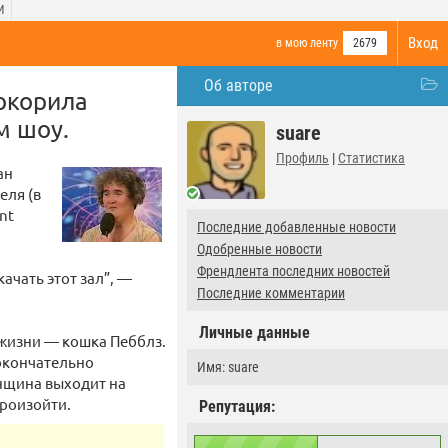
И
Вход
в мою ленту
2679
Об авторе
окорила
м шоу.
suare
Профиль
|
Статистика
ан
еля (в
nt
Последние добавленные новости
Одобренные новости
Френдлента последних новостей
ачать этот зал”, —
Последние комментарии
Личные данные
 жизни — кошка Пебблз.
 окончательно
Имя: suare
енщина выходит на
произойти.
Репутация: