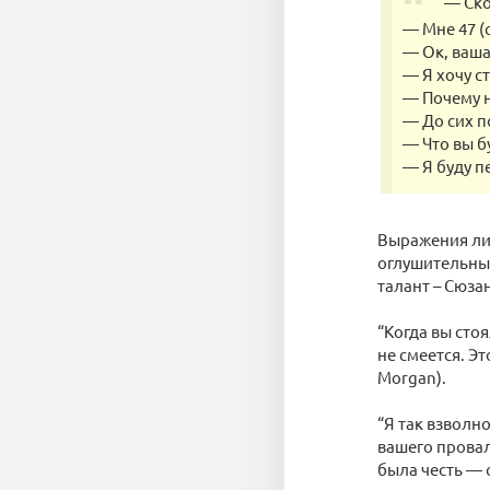
— Ско
— Мне 47 (
— Ок, ваша
— Я хочу с
— Почему н
— До сих п
— Что вы б
— Я буду п
Выражения лиц
оглушительны
талант – Сюза
“Когда вы стоя
не смеется. Э
Morgan).
“Я так взволн
вашего прова
была честь — 