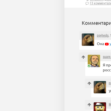
13 комментар
Комментари
psyhedg
,
Она
suare
Я пр
росс
p
У
M