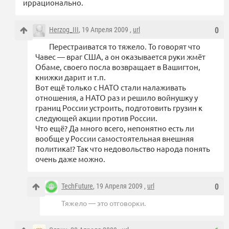
иррационально.
Herzog_III
, 19 Апреля 2009 ,
url
0
Перестраиватся то тяжело. То говорят что
Чавес — враг США, а он оказывается руки жмёт
Обаме, своего посла возвращает в Вашигтон,
книжки дарит и т.п.
Вот ещё только с НАТО стали налаживать
отношения, а НАТО раз и решило войнушку у
границ России устроить, подготовить грузин к
следующей акции против России.
Что ещё? Да много всего, непонятно есть ли
вообще у России самостоятельная внешняя
политика!? Так что недовольство народа понять
очень даже можно.
TechFuture
, 19 Апреля 2009 ,
url
0
Тяжело — это отговорки.