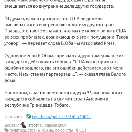
вмешиваться во внутренние дела других государств.
"Я думаю, важно признать, что США не должны
вмешиваться во внутреннюю политику других стран.
Правда, это также означает, что мы не можем винить США
во всех проблемах, возникающих в этом полушарии. Таков
уговор", — передает слова Б.Обамы Associated Press.
Одновременно Б.Обама призвал лидеров американских
государств действовать сообща. "США хотят признать
ошибки прошлого, где эти ошибки действительно имели
место. И мы станем партнерами...", — сказал глава Белого
дома.
Напомним, в настоящее время лидеры 33 американских
государств собрались на саммит стран Америки в
республике Тринидад и Тобаго.
Источник:
top.rbc.ru/politics/18/04/2009...
Добавил
latpost
18 Апреля 2009
политика
,
страны
,
обама
,
юмористы
Сша