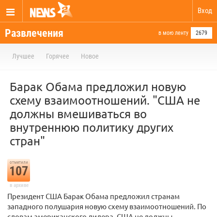
Вход
Развлечения
в мою ленту
2679
Лучшее
Горячее
Новое
Барак Обама предложил новую
схему взаимоотношений. "США не
должны вмешиваться во
внутреннюю политику других
стран"
отметили
107
в архиве
Президент США Барак Обама предложил странам
западного полушария новую схему взаимоотношений. По
словам американского лидера, США не должны