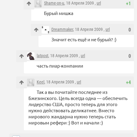
Shame-on-u
, 18 Апреля 2009 ,
url
+1
Бурый мишка
Dreammaker
, 18 Апреля 2009 ,
url
0
Значит есть ещё и не бурый? :)
latpost
, 18 Апреля 2009 ,
url
0
часть пиар-компании
Keel
, 18 Апреля 2009 ,
url
+4
Так а вы почитайте последнее из
Бжезинского. Цель всегда одна — обеспечить
лидерство США, просто теперь для этого
нужно действовать деликатнее. Вместо
мирового жандарма нужно теперь стать
мировым рефери :) Вот и начали :)