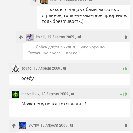
какое то лицо у обамы на фото…
странное, толь еле заметное презрение,
толь брезгливость.)
texnik
, 19 Апреля 2009 ,
url
0
Собаку детям купил — уже хорошо…
Остальное после… после…
sound
, 18 Апреля 2009 ,
url
+6
ояебу
marvellouz
, 18 Апреля 2009 ,
url
+19
Может ему не тот текст дали...?
SKYnv
, 18 Апреля 2009 ,
url
0