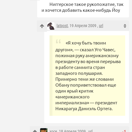
Ниггерское такое рукопожатие, так
и хочется добавить какое-нибудь Йоу
latpost
, 19 Апреля 2009 ,
url
0
«Я хочу быть твоим
другом», — сказал Уго Чавес,
пожимая руку американскому
президенту во время перерыва
в работе саммита стран
западного полушария.
Примерно теми же словами
Обаму поприветствовал еще
один ярый критик
«американского
империализма» — президент
Никарагуа Даниэль Ортега.
xoce
, 18 Апреля 2009 ,
url
-1