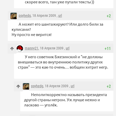
скорее всего, там уже путали тексты ))
psyhedg
, 18 Апреля 2009 ,
url
+2
А может его шантажируют? Или долго били за
кулисами?
Ну просто не верится!
manny21
, 18 Апреля 2009 ,
url
+11
У него советник Бжезинский и "не должны
вмешиваться во внутреннюю политику других
стран" — это как-то очень… вобщем хитрит негр.
psyhedg
, 18 Апреля 2009 ,
url
+2
Неполиткорректно называть президента
другой страны негром. Уж лучше нежно и
ласково — уголёк.