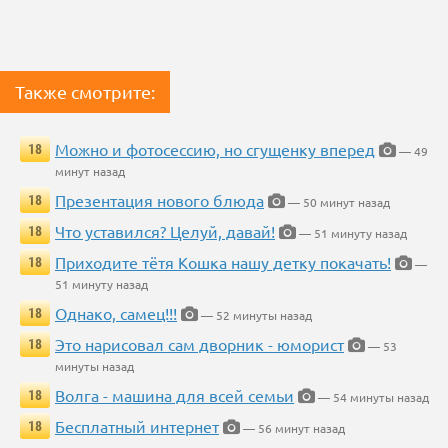
Также смотрите:
Можно и фотосессию, но сгущенку вперед
18
— 49
минут назад
Презентация нового блюда
18
— 50 минут назад
Что уставился? Целуй, давай!
18
— 51 минуту назад
Приходите тётя Кошка нашу детку покачать!
18
—
51 минуту назад
Однако, самец!!!
18
— 52 минуты назад
Это нарисовал сам дворник - юморист
18
— 53
минуты назад
Волга - машина для всей семьи
18
— 54 минуты назад
Бесплатный интернет
18
— 56 минут назад