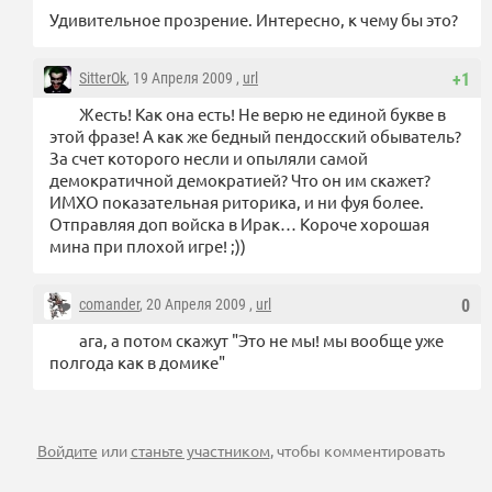
Удивительное прозрение. Интересно, к чему бы это?
SitterOk
, 19 Апреля 2009 ,
url
+1
Жесть! Как она есть! Не верю не единой букве в
этой фразе! А как же бедный пендосский обыватель?
За счет которого несли и опыляли самой
демократичной демократией? Что он им скажет?
ИМХО показательная риторика, и ни фуя более.
Отправляя доп войска в Ирак… Короче хорошая
мина при плохой игре! ;))
comander
, 20 Апреля 2009 ,
url
0
ага, а потом скажут "Это не мы! мы вообще уже
полгода как в домике"
Войдите
или
станьте участником
, чтобы комментировать