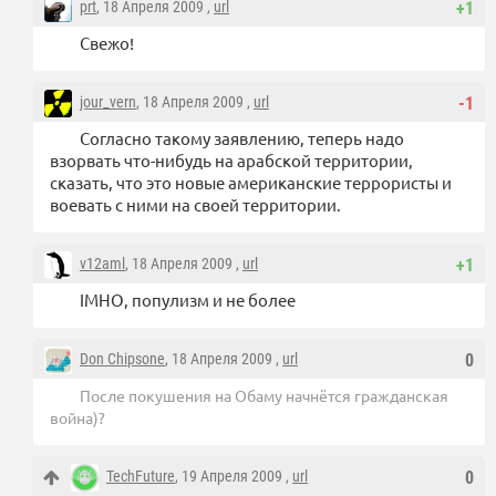
prt
, 18 Апреля 2009 ,
url
+1
Свежо!
jour_vern
, 18 Апреля 2009 ,
url
-1
Согласно такому заявлению, теперь надо
взорвать что-нибудь на арабской территории,
сказать, что это новые американские террористы и
воевать с ними на своей территории.
v12aml
, 18 Апреля 2009 ,
url
+1
IMHO, популизм и не более
Don Chipsone
, 18 Апреля 2009 ,
url
0
После покушения на Обаму начнётся гражданская
война)?
TechFuture
, 19 Апреля 2009 ,
url
0