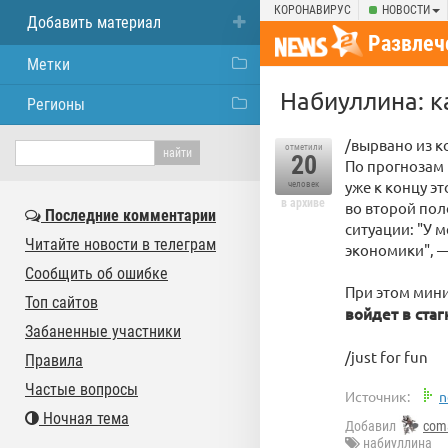
КОРОНАВИРУС
НОВОСТИ
Добавить материал
Развлеч
Метки
Набиуллина: к
Регионы
/вырвано из к
отметили
20
По прогнозам
уже к концу э
человек
в архиве
во второй пол
Последние комментарии
ситуации: "У 
Читайте новости в телеграм
экономики", —
Сообщить об ошибке
При этом мин
Топ сайтов
войдет в стаг
Забаненные участники
/just for fun
Правила
Частые вопросы
Источник:
n
Ночная тема
Добавил
com
набиуллина