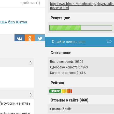
проблема (1)
http://www.bfm.ru/broadcasting/player/radio
moscow.html
Репутация:
 США без Китая
О сайте newsru.com
Статистика:
Всего новостей: 10306
0
Одобрено новостей: 4263
Качество новостей: 41%
Рейтинг
0
Отзывы о сайте (460)
"а русский витязь
Спамный сайт
дыТчицы морей и