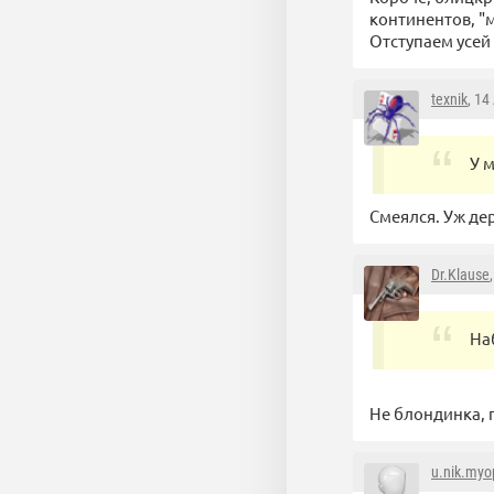
континентов, "
Отступаем усей
texnik
, 14
У 
Смеялся. Уж дер
Dr.Klause
На
Не блондинка, п
u.nik.myo