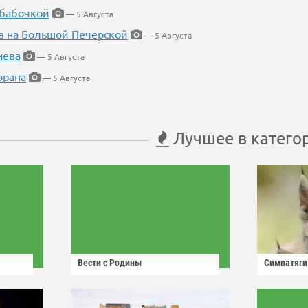
 бабочкой
— 5 Августа
в на Большой Печерской
— 5 Августа
нева
— 5 Августа
орана
— 5 Августа
Лучшее в катего
Вести с Родины
Симпатяги