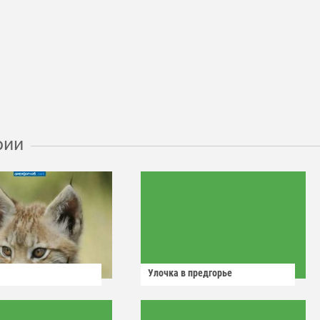
рии
Улочка в предгорье