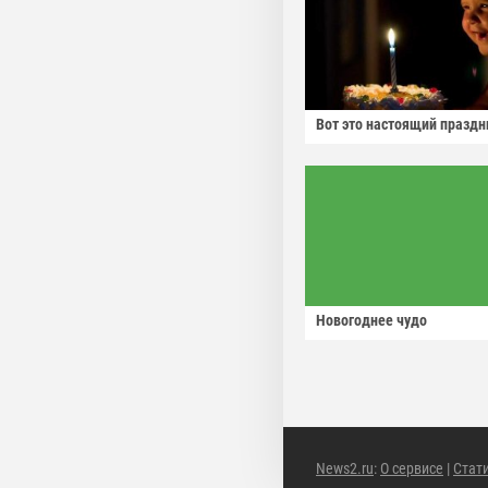
Вот это настоящий праздн
Новогоднее чудо
News2.ru
:
О сервисе
|
Стат