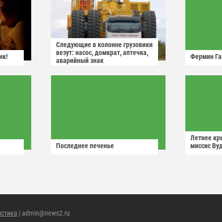
Следующие в колонне грузовики
везут: насос, домкрат, аптечка,
ик!
Фермин Га
аварийный знак
Летнее кр
Последнее печенье
миссис Ву
истика
| admin@news2.ru