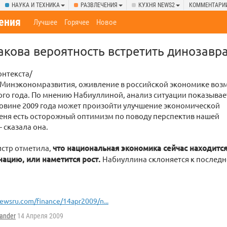
НАУКА И ТЕХНИКА
РАЗВЛЕЧЕНИЯ
КУХНЯ NEWS2
КОММЕНТАРИ
ения
Лучшее
Горячее
Новое
акова вероятность встретить динозавра
онтекста/
 Минэкономразвития, оживление в российской экономике во
того года. По мнению Набиуллиной, анализ ситуации показывает
овине 2009 года может произойти улучшение экономической
меня есть осторожный оптимизм по поводу перспектив нашей
 сказала она.
истр отметила,
что национальная экономика сейчас находится
нацию, или наметится рост.
Набиуллина склоняется к последн
ewsru.com/finance/14apr2009/n...
ander
14 Апреля 2009