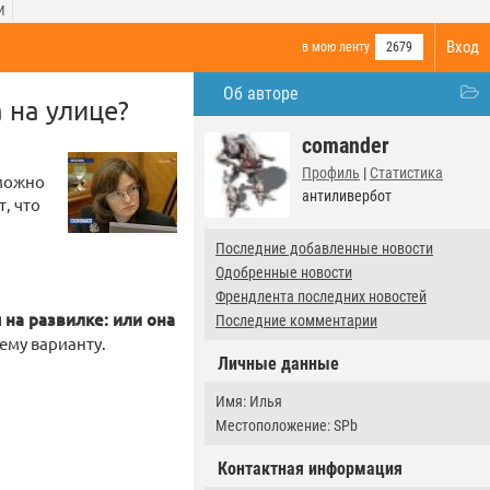
И
Вход
в мою ленту
2679
Об авторе
 на улице?
comander
Профиль
|
Статистика
зможно
антиливербот
, что
Последние добавленные новости
Одобренные новости
Френдлента последних новостей
 на развилке: или она
Последние комментарии
ему варианту.
Личные данные
Имя: Илья
Местоположение: SPb
Контактная информация