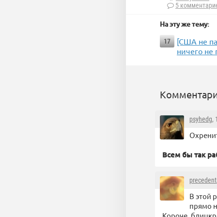
5 комментари
На эту же тему:
[CША не па
17
ничего не 
Комментари
psyhedg
,
Охренит
Всем бы так ра
precedent
В этой 
прямо н
Короче, блицкр