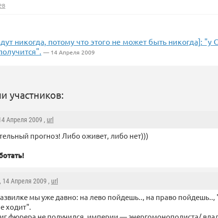
ев
дут никогда, потому что этого не может быть никогда]: "у
получится".
— 14 Апреля 2009
и участников:
 14 Апреля 2009 ,
url
ельный прогноз! Либо оживет, либо нет)))
ботать!
, 14 Апреля 2009 ,
url
развилке мы уже давно: на лево пойдешь.., на право пойдешь.., 
е ходит".
иг фюрера не получился, империи — энергомонополиста/ вла