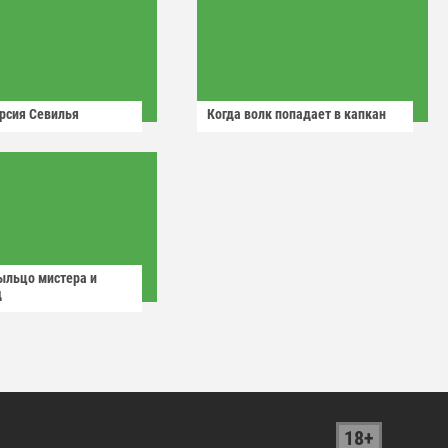
рсия Севилья
Когда волк попадает в капкан
ыльцо мистера и
д
18+