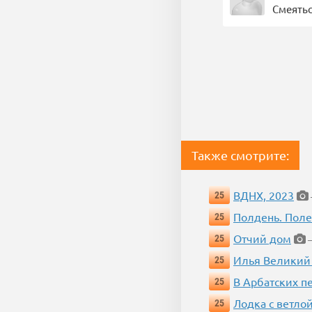
Смеятьс
Также смотрите:
ВДНХ, 2023
25
Полдень. Пол
25
Отчий дом
25
—
Илья Великий
25
В Арбатских п
25
Лодка с ветло
25