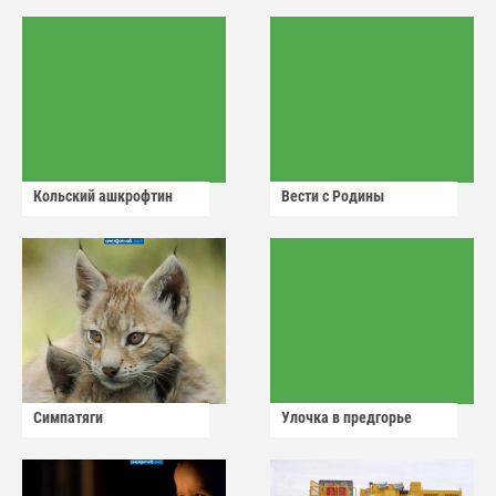
Кольский ашкрофтин
Вести с Родины
Симпатяги
Улочка в предгорье