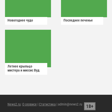
Новогоднее чудо
Последнее печенье
Летнее крыльцо
мистера и миссис Вуд
News2.ru
:
О сервисе
|
Статистика
| admin@news2.ru
18+