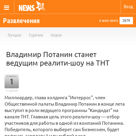
Вход
Развлечения
в мою ленту
2679
Лучшее
Горячее
Новое
Владимир Потанин станет
ведущим реалити-шоу на ТНТ
отметил
1
в архиве
Миллиардер, глава холдинга "Интеррос", член
Общественной палаты Владимир Потанин в конце лета
выступит в роли ведущего программы "Кандидат" на
канале ТНТ. Главная цель этого реалити-шоу — отбор
участников для работы в одной из компаний Потанина.
Победитель, которого выберет сам бизнесмен, будет
получать зарплату 3 млн рублей в год.