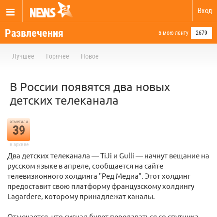
Вход
Развлечения
в мою ленту
2679
Лучшее
Горячее
Новое
В России появятся два новых
детских телеканала
отметили
39
в архиве
Два детских телеканала — TiJi и Gulli — начнут вещание на
русском языке в апреле, сообщается на сайте
телевизионного холдинга "Ред Медиа". Этот холдинг
предоставит свою платформу французскому холдингу
Lagardеre, которому принадлежат каналы.
Отмечается, что сигнал будет передаваться со спутника