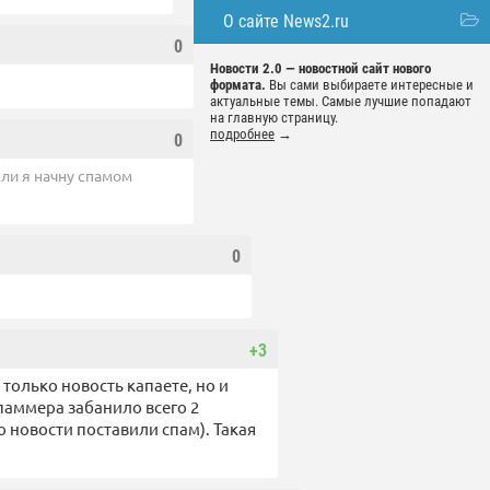
О сайте News2.ru
0
Новости 2.0 — новостной сайт нового
формата.
Вы сами выбираете интересные и
актуальные темы. Самые лучшие попадают
на главную страницу.
подробнее
→
0
сли я начну спамом
0
+3
 только новость капаете, но и
паммера забанило всего 2
го новости поставили спам). Такая