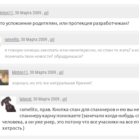
linton11
, 30 Марта 2009 ,
url
то успокоение родителям, или протекция разработчикам?
ramelito
, 30 Марта 2009 ,
url
я говорю хочешь закопать жми неинтересно, чо спам то жать? а е
помечать твои новости? обрадуешься?
klinton11
, 30 Марта 2009 ,
url
хорошо, но это же натуральная брехня!
latpost
, 30 Марта 2009 ,
url
ramelito, прав. Кнопка спам для спаммеров и ею вы не
спаммеру карму понижаете (замечали когда-нибудь с
человека, а он уже умер, это потому что все учасники на все е
хитрость )