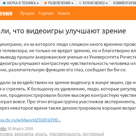
НАУКА И ТЕХНИКА
РАЗВЛЕЧЕНИЯ
КУХНЯ NEWS2
КОММЕНТАРИ
ения
Лучшее
Горячее
Новое
ли, что видеоигры улучшают зрение
еоиграми, из-за которого люди слишком много времени пров
 телевизора, не только не вредит зрению, но и благотворно вл
у выводу пришли американские ученые из Университета Рочест
деоигры улучшают контрастную чувствительность человека ил
ми, различительную функцию его глаз, сообщает Би-би-си.
али за воздействием на зрение видеоигр в жанре экшен, где
 и стрелять. К большому их удивлению, люди, которые регул
ами, продемонстрировали более высокую контрастную чувствите
играл вовсе. При этом вторая группа участников эксперимента,
через некоторое время также демонстрировала хорошие визуа
op.rbc.ru/wildworld/30/03/200...
lito
30 Марта 2009
еловек
,
видеоигра
,
играть
,
чувствительность
,
регулярный