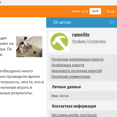
И
Вход
в мою ленту
2679
Об авторе
ramelito
одят
Профиль
|
Статистика
ияет на
ера. По
и,
Последние добавленные новости
Одобренные новости
 необходимо много
Френдлента последних новостей
ярно проводили время
Последние комментарии
льность, чем те, кто в
Личные данные
 начиная играть в
льные результаты.
Имя: Антон
Контактная информация
http://www.amelito.com/liveatc