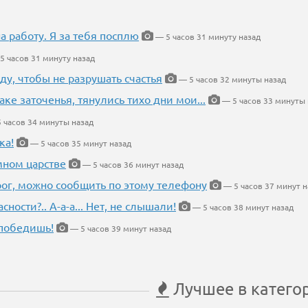
на работу. Я за тебя посплю
— 5 часов 31 минуту назад
5 часов 31 минуту назад
ду, чтобы не разрушать счастья
— 5 часов 32 минуты назад
аке заточенья, тянулись тихо дни мои...
— 5 часов 33 минуты 
 часов 34 минуты назад
ка!
— 5 часов 35 минут назад
мном царстве
— 5 часов 36 минут назад
рог, можно сообщить по этому телефону
— 5 часов 37 минут н
ности?.. А-а-а... Нет, не слышали!
— 5 часов 38 минут назад
победишь!
— 5 часов 39 минут назад
Лучшее в катего