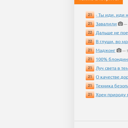
- Ты иди, иди 
21
Завалили
21
— 
Дальше не пое
22
В глуши, во мр
22
Маджонг
21
— 5
100% блондин
21
Луч света в те
21
О качестве до
21
Техника безопас
21
Хрен природу 
21