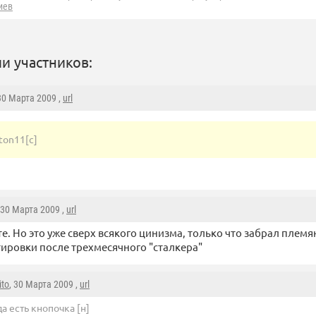
иев
и участников:
 30 Марта 2009 ,
url
nton11[с]
 30 Марта 2009 ,
url
е. Но это уже сверх всякого цинизма, только что забрал племя
ировки после трехмесячного "сталкера"
ito
, 30 Марта 2009 ,
url
да есть кнопочка [н]