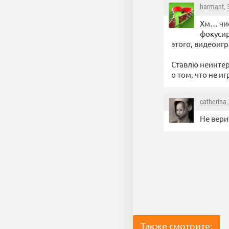
harmant
,
Хм… чис
фокусир
этого, видеоигр
Ставлю неинтер
о том, что не и
catherina
Не вери
Также смотрите: