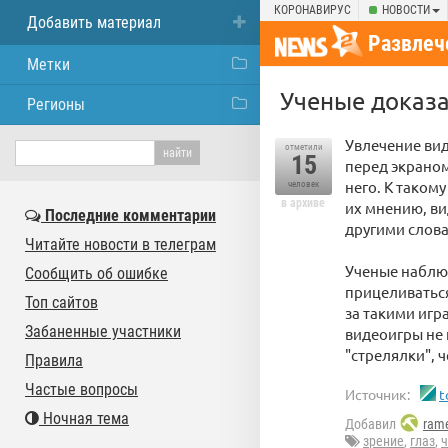
КОРОНАВИРУС
НОВОСТИ
Добавить материал
Развлеч
Метки
Ученые доказа
Регионы
Увлечение вид
отметили
15
перед экраном
него. К таком
человек
в архиве
их мнению, ви
Последние комментарии
другими слова
Читайте новости в телеграм
Ученые наблюд
Сообщить об ошибке
прицеливаться
Топ сайтов
за такими игр
Забаненные участники
видеоигры не 
"стрелялки", 
Правила
Частые вопросы
Источник:
t
Ночная тема
Добавил
rame
зрение
,
глаз
,
ч