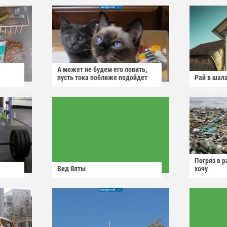
А может не будем его ловить,
пусть тока поближе подойдет
Рай в шал
Погряз в р
Вид Ялты
хочу