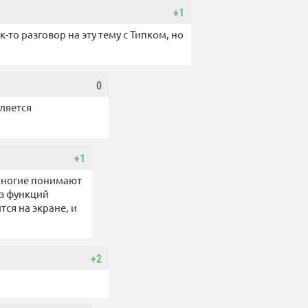
+1
-то разговор на эту тему с Типком, но
0
ляется
+1
 многие понимают
из функций
тся на экране, и
+2