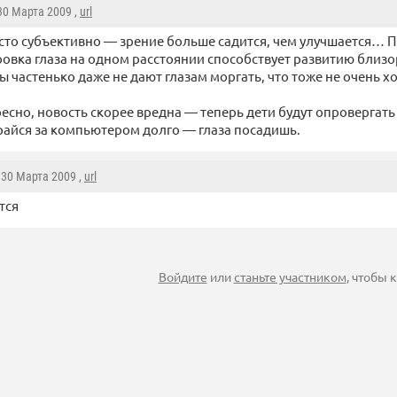
 30 Марта 2009 ,
url
то субъективно — зрение больше садится, чем улучшается…
овка глаза на одном расстоянии способствует развитию близо
ы частенько даже не дают глазам моргать, что тоже не очень х
есно, новость скорее вредна — теперь дети будут опровергать
грайся за компьютером долго — глаза посадишь.
, 30 Марта 2009 ,
url
тся
Войдите
или
станьте участником
, чтобы