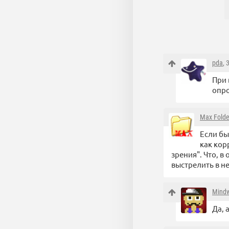
pda
, 
При 
опро
Max Folde
Если бы
как кор
зрения". Что, в
выстрелить в н
Mind
Да, 