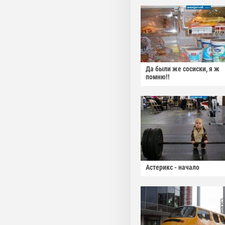
Да были же сосиски, я ж
помню!!
Астерикс - начало