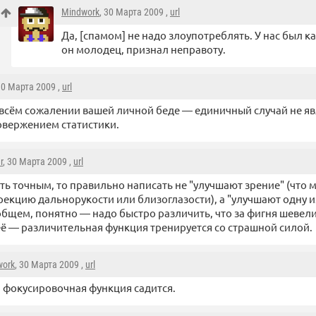
Mindwork
, 30 Марта 2009 ,
url
Да, [спамом] не надо злоупотреблять. У нас был как
он молодец, признал неправоту.
30 Марта 2009 ,
url
всём сожалении вашей личной беде — единичный случай не яв
вержением статистики.
r
, 30 Марта 2009 ,
url
ть точным, то правильно написать не "улучшают зрение" (что
рекцию дальнорукости или близоглазости), а "улучшают одну 
 общем, понятно — надо быстро различить, что за фигня шевели
её — различительная функция тренируется со страшной силой.
work
, 30 Марта 2009 ,
url
а фокусировочная функция садится.