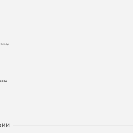
назад
азад
рии