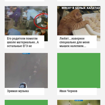
Его родители помогли
Любят...наверное
школе материально..А
специально для меня
остальные ЕГЭ не
мышек налепили...
сдадут
Зримая музыка
Иван Чернов