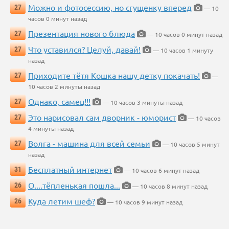
Можно и фотосессию, но сгущенку вперед
27
— 10
часов 0 минут назад
Презентация нового блюда
27
— 10 часов 0 минут назад
Что уставился? Целуй, давай!
27
— 10 часов 1 минуту
назад
Приходите тётя Кошка нашу детку покачать!
27
—
10 часов 2 минуты назад
Однако, самец!!!
27
— 10 часов 3 минуты назад
Это нарисовал сам дворник - юморист
27
— 10 часов
4 минуты назад
Волга - машина для всей семьи
27
— 10 часов 5 минут
назад
Бесплатный интернет
31
— 10 часов 6 минут назад
О....тёпленькая пошла...
26
— 10 часов 8 минут назад
Куда летим шеф?
26
— 10 часов 9 минут назад