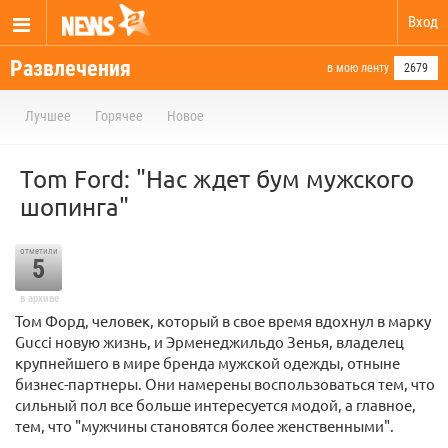
Вход
Развлечения
в мою ленту
2679
Лучшее
Горячее
Новое
Tom Ford: "Нас ждет бум мужского
шопинга"
отметили
5
в архиве
Том Форд, человек, который в свое время вдохнул в марку
Gucci новую жизнь, и Эрменеджильдо Зенья, владелец
крупнейшего в мире бренда мужской одежды, отныне
бизнес-партнеры. Они намерены воспользоваться тем, что
сильный пол все больше интересуется модой, а главное,
тем, что "мужчины становятся более женственными".